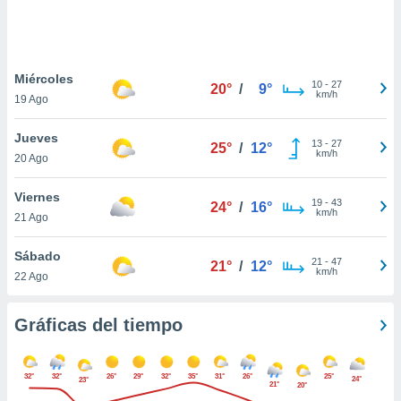
ste abono
 botón
.
Miércoles
10
-
27
20°
/
9°
nto,
km/h
19 Ago
cios
Jueves
kies,
13
-
27
25°
/
12°
km/h
20 Ago
ores únicos
as similares
nar,
Viernes
19
-
43
24°
/
16°
rocesar
km/h
21 Ago
onales como
 este sitio
Sábado
recciones IP
21
-
47
21°
/
12°
km/h
22 Ago
ficadores de
 posible
s
Gráficas del tiempo
 traten tus
nales en
 interés
32°
32°
26°
29°
32°
35°
31°
26°
25°
go a lo que
24°
23°
21°
20°
nerte. Para