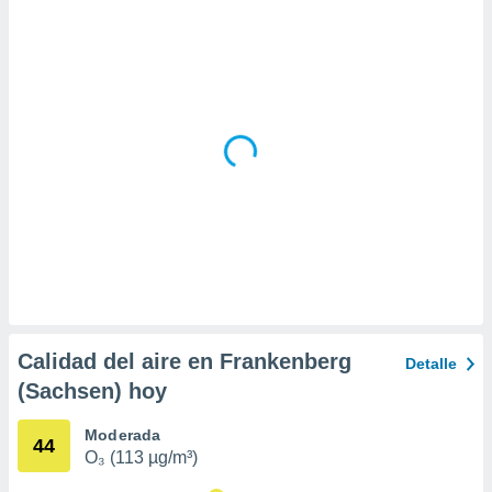
ar perfiles
idad
a, utilizar
a
 la
da, crear un
personalizar
o, uso de
a la
e contenido
do, medir el
 de la
medir el
 del
 comprender
 través de
Calidad del aire en Frankenberg
Detalle
s o a través
(Sachsen) hoy
nación de
edentes de
fuentes,
Moderada
44
y mejora de
O₃ (113 µg/m³)
os, uso de