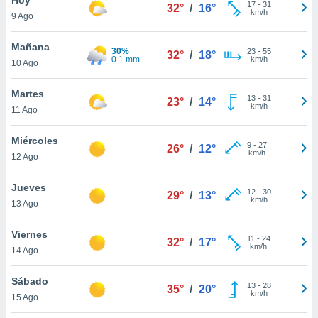
ublicidad y
17
-
31
32°
/
16°
km/h
9 Ago
do en
 mismo.
Mañana
30%
23
-
55
32°
/
18°
sultar más
0.1 mm
km/h
10 Ago
 en nuestra
 Cookies
y
Martes
13
-
31
ualquier
23°
/
14°
km/h
11 Ago
ento
 botón
Miércoles
9
-
27
26°
/
12°
ación de
km/h
12 Ago
kies
 disponible
Jueves
12
-
30
e nuestra
29°
/
13°
km/h
13 Ago
.
Viernes
IVAMENTE,
11
-
24
32°
/
17°
km/h
14 Ago
as
Sábado
13
-
28
35°
/
20°
 a cookies
km/h
15 Ago
 no aceptar