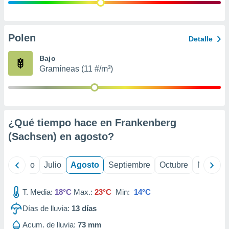
ados con el
 seleccionar
o.
calización
Polen
Detalle
precisa e
ión mediante
Bajo
Gramíneas (11 #/m³)
, publicidad
dos,
 publicidad
,
¿Qué tiempo hace en Frankenberg
ón de
 desarrollo
(Sachsen) en
agosto
?
s.
tros 1199
yo
Junio
Julio
Agosto
Septiembre
Octubre
Noviemb
ios
T. Media:
18°C
Max.:
23°C
Min:
14°C
Días de lluvia:
13
días
Acum. de lluvia:
73 mm