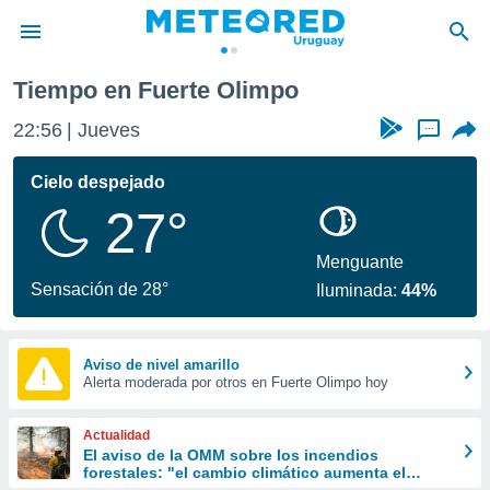
Tiempo en Fuerte Olimpo
privacidad
22:56
Jueves
...
o de
om.uy
com.uy) ha
Cielo despejado
ado por
27°
es para
ue la
 que se
Menguante
e calidad.
Sensación de 28°
Iluminada:
44%
eder a este
ediante las
opciones:
Aviso de nivel amarillo
Alerta moderada por otros en Fuerte Olimpo hoy
ookies y
e forma
Actualidad
d digital
El aviso de la OMM sobre los incendios
forestales: "el cambio climático aumenta el
ada, basada