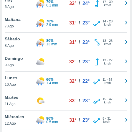
70%
ublicidad y
17
-
30
32°
/
24°
6.1 mm
km/h
6 Ago
do en
 mismo.
Mañana
70%
14
-
28
31°
/
23°
sultar más
2.9 mm
km/h
7 Ago
 en nuestra
 Cookies
y
Sábado
80%
13
-
26
ualquier
31°
/
23°
13 mm
km/h
8 Ago
ento
 botón
Domingo
13
-
27
32°
/
23°
ación de
km/h
9 Ago
kies
 disponible
Lunes
60%
11
-
38
e nuestra
32°
/
22°
1.4 mm
km/h
10 Ago
.
Martes
IVAMENTE,
15
-
47
33°
/
23°
km/h
11 Ago
as
Miércoles
80%
8
-
31
31°
/
23°
 a cookies
0.5 mm
km/h
12 Ago
 no aceptar