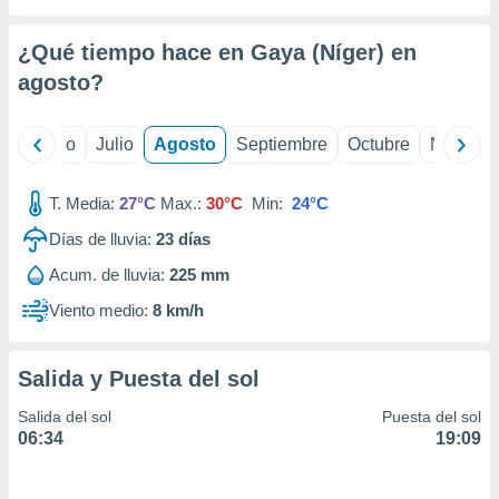
ados con el
 seleccionar
o.
¿Qué tiempo hace en Gaya (Níger) en
calización
agosto
?
precisa e
ión mediante
yo
Junio
Julio
Agosto
Septiembre
Octubre
Noviemb
, publicidad
T. Media:
27°C
Max.:
30°C
Min:
24°C
dos,
 publicidad
Días de lluvia:
23
días
,
ón de
Acum. de lluvia:
225 mm
 desarrollo
Viento medio:
8 km/h
s.
tros 1199
ios
Salida y Puesta del sol
Salida del sol
Puesta del sol
06:34
19:09