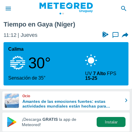
Tiempo en Gaya (Níger)
privacidad
11:12
Jueves
...
o de
om.uy
com.uy) ha
Calima
ado por
30°
es para
ue la
 que se
UV
7 Alto
FPS
e calidad.
Sensación de 35°
15-25
eder a este
ediante las
opciones:
Ocio
Amantes de las emociones fuertes: estas
ookies y
actividades mundiales están hechas para
e forma
ustedes
¡Descarga
GRATIS
la app de
Instalar
d digital
Meteored!
ada, basada