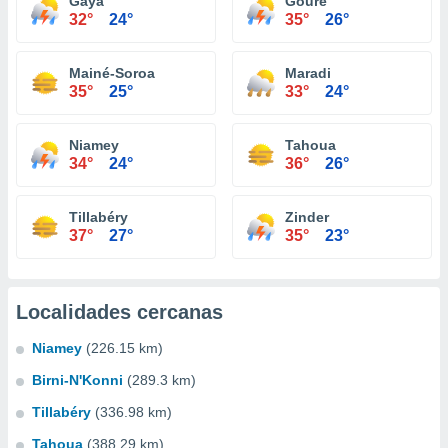
Gaya
Gouré
32°
24°
35°
26°
Mainé-Soroa
Maradi
35°
25°
33°
24°
Niamey
Tahoua
34°
24°
36°
26°
Tillabéry
Zinder
37°
27°
35°
23°
Localidades cercanas
Niamey
(226.15 km)
Birni-N'Konni
(289.3 km)
Tillabéry
(336.98 km)
Tahoua
(388.29 km)