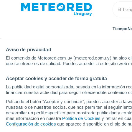
Tiempo
No
Aviso de privacidad
El contenido de Meteored.com.uy (meteored.com.uy) ha sido ela
que se ofrece es de calidad. Puedes acceder a este sitio web m
Aceptar cookies y acceder de forma gratuita
Inicio
Paraguay
Ñeembucú
General José Eduvi
La publicidad digital personalizada, basada en la información r
financiar nuestra actividad para seguir ofreciéndote contenido c
Tiempo en General Jos
Pulsando el botón "Aceptar y continuar", puedes acceder a la w
nuestras o de nuestros socios, que nos permiten el seguimiento
09:58
Sábado
desarrollar un perfil específico para mostrarte publicidad y co
más información en nuestra
Política de Cookies
y retirar en cu
Configuración de cookies
que aparece disponible en el pie de n
Soleado