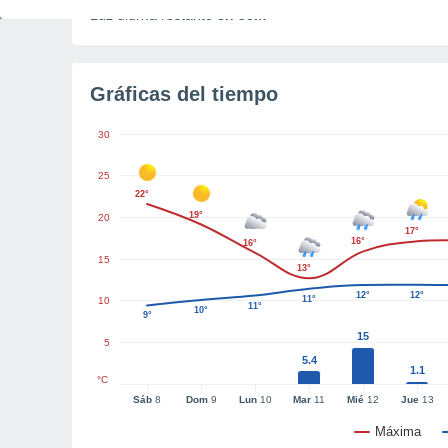
Luz diurna restante
8h 55m
Gráficas del tiempo
30
25
22°
19°
20
17°
16°
16°
15
13°
12°
12°
11°
10
11°
10°
9°
15
5
5.4
1.1
°C
Sáb
8
Dom
9
Lun
10
Mar
11
Mié
12
Jue
13
Máxima