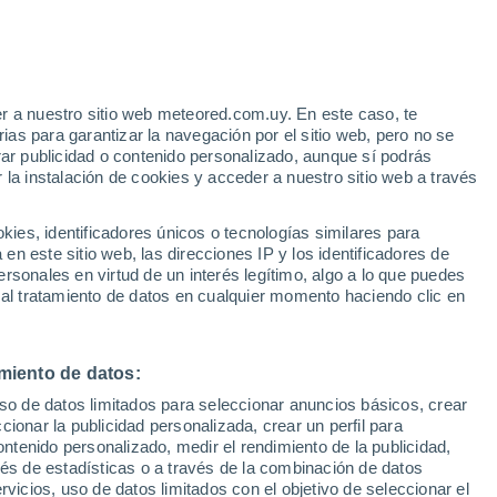
r a nuestro sitio web meteored.com.uy. En este caso, te
as para garantizar la navegación por el sitio web, pero no se
rar publicidad o contenido personalizado, aunque sí podrás
 la instalación de cookies y acceder a nuestro sitio web a través
 el
es, identificadores únicos o tecnologías similares para
a
n este sitio web, las direcciones IP y los identificadores de
rsonales en virtud de un interés legítimo, algo a lo que puedes
Radar de lluvia
Satélites
Modelos
 al tratamiento de datos en cualquier momento haciendo clic en
miento de datos:
Martes
Miércoles
Jueves
Viernes
uso de datos limitados para seleccionar anuncios básicos, crear
11 Ago
12 Ago
13 Ago
14 Ago
ccionar la publicidad personalizada, crear un perfil para
ontenido personalizado, medir el rendimiento de la publicidad,
vés de estadísticas o a través de la combinación de datos
rvicios, uso de datos limitados con el objetivo de seleccionar el
90%
90%
80%