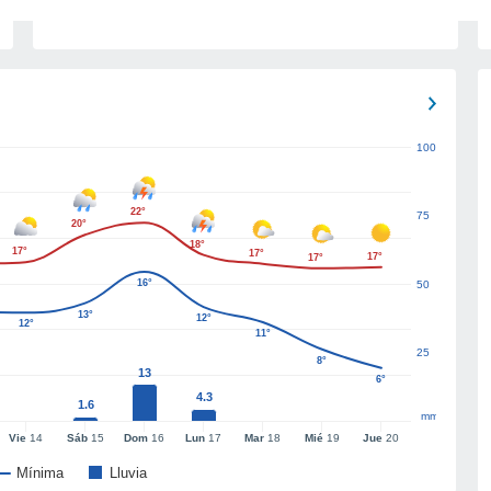
100
22°
75
20°
18°
17°
17°
17°
17°
16°
50
13°
12°
12°
11°
25
8°
13
6°
4.3
1.6
mm
Vie
14
Sáb
15
Dom
16
Lun
17
Mar
18
Mié
19
Jue
20
Mínima
Lluvia