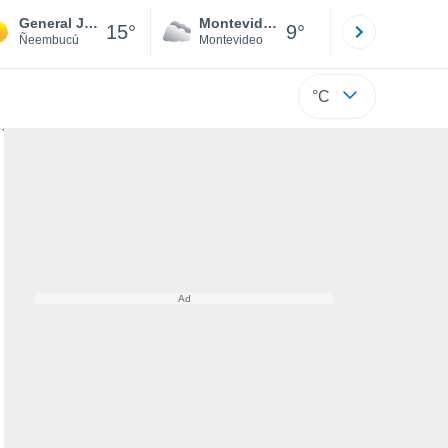
General José Eduvigis Díaz
Montevideo
Maldonad
15°
9°
Ñeembucú
Montevideo
Maldonado
°C