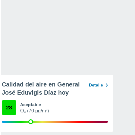
Calidad del aire en General
Detalle
José Eduvigis Díaz hoy
Aceptable
28
O₃ (70 µg/m³)