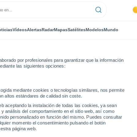
ticias
Vídeos
Alertas
Radar
Mapas
Satélites
Modelos
Mundo
borado por profesionales para garantizar que la información
ediante las siguientes opciones:
gis Díaz
ecogida mediante cookies o tecnologías similares, nos permite
on altos estándares de calidad sin coste.
é Eduvigis Díaz
eb aceptando la instalación de todas las cookies, ya sean
 y análisis del comportamiento en el sitio web, así como
...
ntenido personalizado en función del mismo. Puedes consultar
alquier momento el consentimiento pulsando el botón
Por hora
uestra página web.
Cielos despejados en las
próximas horas