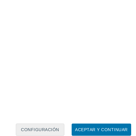
Calendario lunar
Lun
Mar
Mié
Jue
Vie
Sáb
Dom
8
9
10
11
12
13
14
15
16
17
18
19
20
21
CONFIGURACIÓN
ACEPTAR Y CONTINUAR