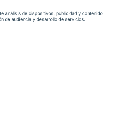
5.4 mm
15 mm
1.1 mm
13°
/
11°
16°
/
12°
17°
/
12°
17°
/
12°
e análisis de dispositivos, publicidad y contenido
n de audiencia y desarrollo de servicios.
-
34
km/h
10
-
24
km/h
15
-
30
km/h
11
-
24
km/h
z hoy
, 8 de agosto
Suroeste
2 Bajo
2
-
11 km/h
FPS:
no
Sur
3 Medio
6
-
18 km/h
FPS:
6-10
Suroeste
5 Medio
7
-
19 km/h
FPS:
6-10
Suroeste
5 Medio
9
-
22 km/h
FPS:
6-10