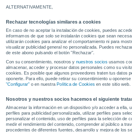
15°
ALTERNATIVAMENTE,
Rechazar tecnologías similares a cookies
Suroeste
En caso de no aceptar la instalación de cookies, puedes accede
Sensación de 15°
2
-
11 km/h
informamos de que solo se instalarán cookies que sean necesari
utilizarán cookies para analizar el comportamiento ni para most
visualizar publicidad general no personalizada. Puedes rechazar
de este abono pulsando el botón "Rechazar".
Astronomía
Los seis miradores imprescindibles para vivir
Con su consentimiento, nosotros y
nuestros socios
usamos cooki
eclipse solar total del 12 de agosto en Españ
almacenar, acceder y procesar datos personales como su visita e
cookies. Es posible que algunos proveedores traten tus datos pe
Tiempo 1 - 7 días
Actualidad
Mapa de temperatura
oponerte. Para ello, puede retirar su consentimiento u oponerse
"Configurar"
o en nuestra
Política de Cookies
en este sitio web.
Nosotros y nuestros socios hacemos el siguiente trata
Mañana
Lunes
Hoy
Almacenar la información en un dispositivo y/o acceder a ella, 
9 Ago
10 Ago
8 Ago
perfiles para publicidad personalizada, utilizar perfiles para sele
personalizar el contenido, uso de perfiles para la selección de c
medir el rendimiento del contenido, comprender al público a tra
procedentes de diferentes fuentes, desarrollo y mejora de los se