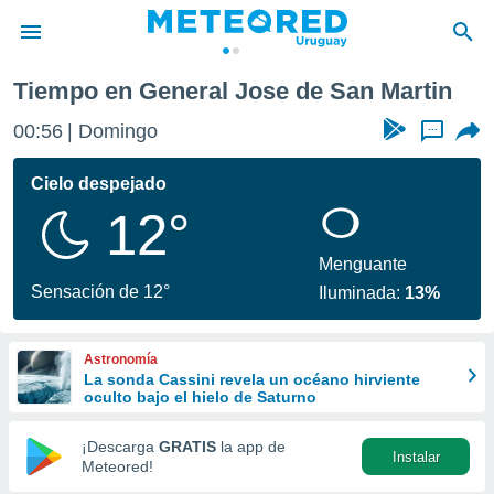
Tiempo en General Jose de San Martin
privacidad
00:56
Domingo
...
o de
om.uy
com.uy) ha
Cielo despejado
ado por
12°
es para
ue la
 que se
Menguante
e calidad.
Sensación de 12°
Iluminada:
13%
eder a este
ediante las
opciones:
Astronomía
La sonda Cassini revela un océano hirviente
ookies y
oculto bajo el hielo de Saturno
e forma
¡Descarga
GRATIS
la app de
Instalar
d digital
Meteored!
ada, basada