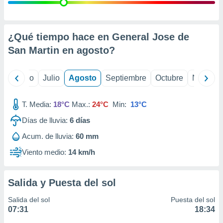
ados con el
 seleccionar
o.
calización
¿Qué tiempo hace en General Jose de
precisa e
San Martin en
agosto
?
ión mediante
, publicidad
yo
Junio
Julio
Agosto
Septiembre
Octubre
Noviemb
dos,
 publicidad
T. Media:
18°C
Max.:
24°C
Min:
13°C
,
Días de lluvia:
6
días
ón de
 desarrollo
Acum. de lluvia:
60 mm
s.
Viento medio:
14 km/h
tros 1199
ios
Salida y Puesta del sol
Salida del sol
Puesta del sol
07:31
18:34