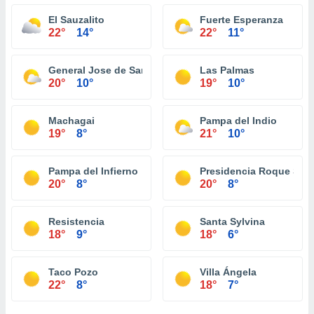
El Sauzalito
Fuerte Esperanza
22°
14°
22°
11°
General Jose de San Martin
Las Palmas
20°
10°
19°
10°
Machagai
Pampa del Indio
19°
8°
21°
10°
Pampa del Infierno
Presidencia Roque Sáe
20°
8°
20°
8°
Resistencia
Santa Sylvina
18°
9°
18°
6°
Taco Pozo
Villa Ángela
22°
8°
18°
7°