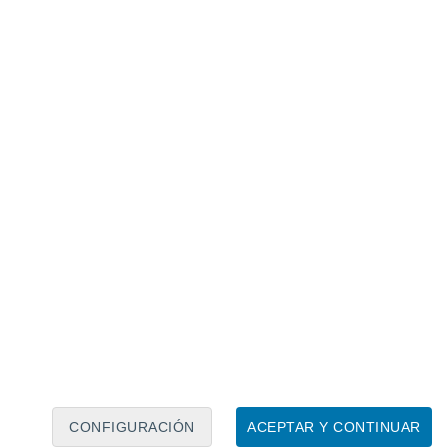
Calendario lunar
Lun
Mar
Mié
Jue
Vie
Sáb
Dom
6
7
8
9
10
11
12
13
14
15
16
CONFIGURACIÓN
ACEPTAR Y CONTINUAR