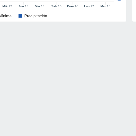
mm
Mié
12
Jue
13
Vie
14
Sáb
15
Dom
16
Lun
17
Mar
18
Mínima
Precipitación