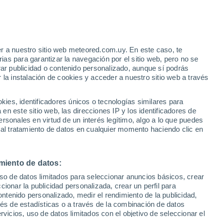
Aviso de nivel amarillo
Alerta moderada por otros en
Gilbues hoy
e
r a nuestro sitio web meteored.com.uy. En este caso, te
:
44%
as para garantizar la navegación por el sitio web, pero no se
rar publicidad o contenido personalizado, aunque sí podrás
 la instalación de cookies y acceder a nuestro sitio web a través
e
es, identificadores únicos o tecnologías similares para
n este sitio web, las direcciones IP y los identificadores de
rsonales en virtud de un interés legítimo, algo a lo que puedes
Radar de lluvia
Satélites
Modelos
 al tratamiento de datos en cualquier momento haciendo clic en
miento de datos:
omingo
Lunes
Martes
Miércoles
uso de datos limitados para seleccionar anuncios básicos, crear
9 Ago
10 Ago
11 Ago
12 Ago
ccionar la publicidad personalizada, crear un perfil para
ontenido personalizado, medir el rendimiento de la publicidad,
vés de estadísticas o a través de la combinación de datos
rvicios, uso de datos limitados con el objetivo de seleccionar el