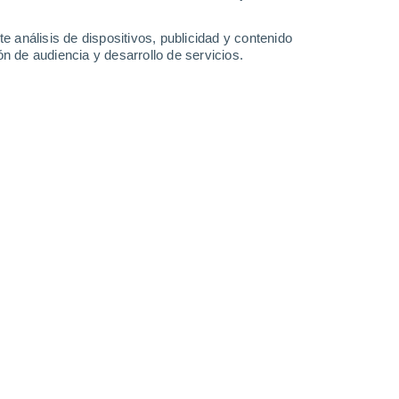
38°
/
22°
38°
/
23°
36°
/
23°
34°
/
22°
e análisis de dispositivos, publicidad y contenido
n de audiencia y desarrollo de servicios.
-
34
km/h
18
-
39
km/h
21
-
46
km/h
24
-
49
km/h
sto
Este
0 Bajo
9
-
17 km/h
FPS:
no
Este
0 Bajo
8
-
16 km/h
FPS:
no
Este
0 Bajo
8
-
14 km/h
FPS:
no
Este
0 Bajo
12
-
19 km/h
FPS:
no