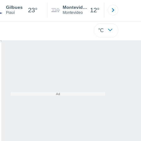
Gilbues
Montevideo
Maldonad
23°
12°
Piauí
Montevideo
Maldonado
°C