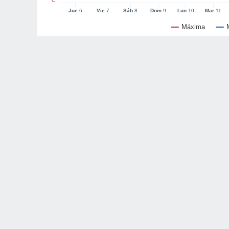
°C
Jue
6
Vie
7
Sáb
8
Dom
9
Lun
10
Mar
11
Máxima