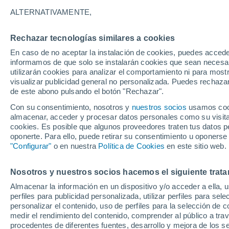
23°
ALTERNATIVAMENTE,
Rechazar tecnologías similares a cookies
Menguant
En caso de no aceptar la instalación de cookies, puedes accede
Iluminada
Sensación de 25°
informamos de que solo se instalarán cookies que sean necesari
utilizarán cookies para analizar el comportamiento ni para most
visualizar publicidad general no personalizada. Puedes rechazar
de este abono pulsando el botón "Rechazar".
Ciencia
Océanos que se sobrecalientan, suelos que s
Con su consentimiento, nosotros y
nuestros socios
usamos cooki
queman: dos caras de la misma alteración
almacenar, acceder y procesar datos personales como su visita e
climática
cookies. Es posible que algunos proveedores traten tus datos pe
Tiempo 1 - 7 días
Actualidad
Mapa de temperatura
oponerte. Para ello, puede retirar su consentimiento u oponerse
"Configurar"
o en nuestra
Política de Cookies
en este sitio web.
Nosotros y nuestros socios hacemos el siguiente trata
Mañana
Sábado
D
Hoy
Almacenar la información en un dispositivo y/o acceder a ella, 
7 Ago
8 Ago
6 Ago
perfiles para publicidad personalizada, utilizar perfiles para sele
personalizar el contenido, uso de perfiles para la selección de c
medir el rendimiento del contenido, comprender al público a tra
procedentes de diferentes fuentes, desarrollo y mejora de los se