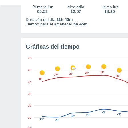
Primera luz
Mediodía
Última luz
05:53
12:07
18:20
Duración del día
11h 43m
Tiempo para el amanecer
5h 45m
Gráficas del tiempo
45
40
38°
38°
37°
37°
36°
35°
35
30
25
23°
23°
22°
22°
20
21°
20°