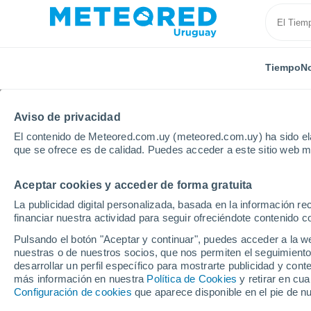
Tiempo
No
Aviso de privacidad
El contenido de Meteored.com.uy (meteored.com.uy) ha sido ela
que se ofrece es de calidad. Puedes acceder a este sitio web m
Aceptar cookies y acceder de forma gratuita
Inicio
Brasil
Piauí
Gilbues
La publicidad digital personalizada, basada en la información r
financiar nuestra actividad para seguir ofreciéndote contenido c
Tiempo en Gilbues - PI
Pulsando el botón "Aceptar y continuar", puedes acceder a la w
nuestras o de nuestros socios, que nos permiten el seguimiento
00:08
Jueves
desarrollar un perfil específico para mostrarte publicidad y co
más información en nuestra
Política de Cookies
y retirar en cu
Configuración de cookies
que aparece disponible en el pie de n
Cielo despejado