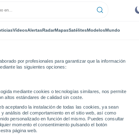
ticias
Vídeos
Alertas
Radar
Mapas
Satélites
Modelos
Mundo
borado por profesionales para garantizar que la información
ediante las siguientes opciones:
ecogida mediante cookies o tecnologías similares, nos permite
on altos estándares de calidad sin coste.
eb aceptando la instalación de todas las cookies, ya sean
 y análisis del comportamiento en el sitio web, así como
...
ntenido personalizado en función del mismo. Puedes consultar
alquier momento el consentimiento pulsando el botón
Por hora
uestra página web.
Cielos despejados en las
próximas horas