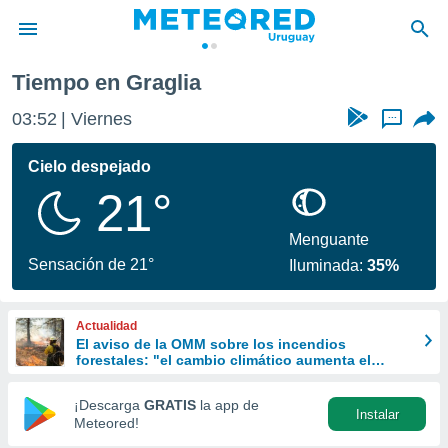
Tiempo en Graglia
privacidad
03:52
Viernes
...
o de
om.uy
com.uy) ha
Cielo despejado
ado por
21°
es para
ue la
 que se
Menguante
e calidad.
Sensación de 21°
Iluminada:
35%
eder a este
ediante las
opciones:
Actualidad
El aviso de la OMM sobre los incendios
ookies y
forestales: "el cambio climático aumenta el
e forma
riesgo, pero no es el único culpable
¡Descarga
GRATIS
la app de
Instalar
d digital
Meteored!
ada, basada