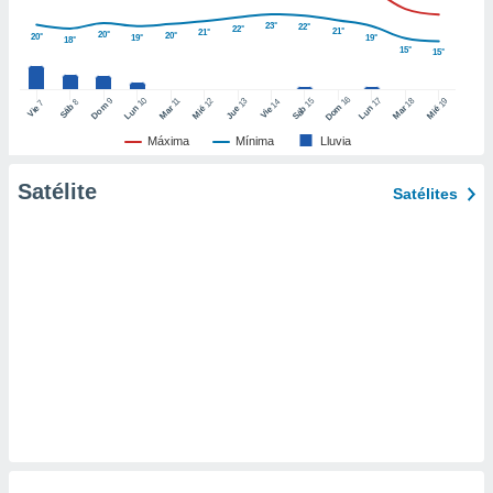
retirar su
23°
22°
22°
21°
21°
ento u
20°
20°
20°
19°
19°
18°
15°
15°
 de datos
er momento
16
10
17
9
15
18
11
12
13
19
14
8
7
Dom
Sáb
Dom
Vie
Lun
Mar
Lun
Sáb
Mar
Mié
Jue
Mié
Vie
ic en
o en
Máxima
Mínima
Lluvia
 Cookies
en
Satélite
Satélites
eb.
y
socios
el
to de
la
 en un
 y/o acceder
 de datos
ara
 anuncios