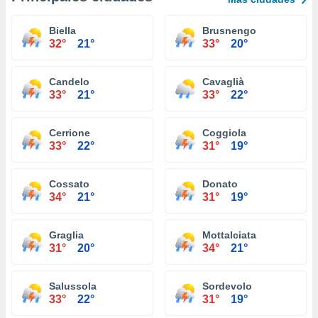
Biella
Brusnengo
32°
21°
33°
20°
Candelo
Cavaglià
33°
21°
33°
22°
Cerrione
Coggiola
33°
22°
31°
19°
Cossato
Donato
34°
21°
31°
19°
Graglia
Mottalciata
31°
20°
34°
21°
Salussola
Sordevolo
33°
22°
31°
19°