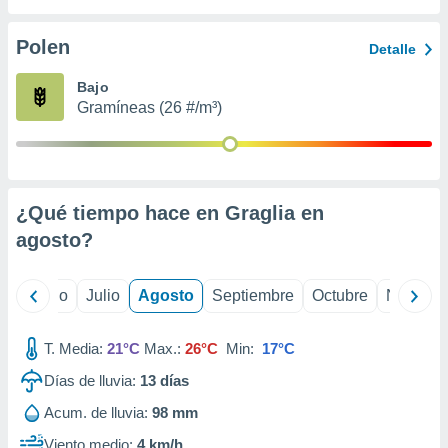
ados con el
 seleccionar
o.
Polen
Detalle
calización
Bajo
precisa e
Gramíneas (26 #/m³)
ión mediante
, publicidad
dos,
 publicidad
¿Qué tiempo hace en Graglia en
,
agosto
?
ón de
 desarrollo
s.
yo
Junio
Julio
Agosto
Septiembre
Octubre
Noviemb
tros 1199
ios
T. Media:
21°C
Max.:
26°C
Min:
17°C
Días de lluvia:
13
días
Acum. de lluvia:
98 mm
Viento medio:
4 km/h