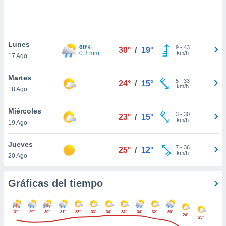
ste abono
 botón
.
Lunes
60%
9
-
43
30°
/
19°
nto,
0.3 mm
km/h
17 Ago
cios
Martes
kies,
5
-
33
24°
/
15°
km/h
18 Ago
ores únicos
as similares
nar,
Miércoles
3
-
30
23°
/
15°
rocesar
km/h
19 Ago
onales como
 este sitio
Jueves
recciones IP
7
-
36
25°
/
12°
km/h
20 Ago
ficadores de
 posible
s
Gráficas del tiempo
 traten tus
nales en
 interés
31°
29°
30°
31°
33°
33°
34°
34°
34°
32°
30°
go a lo que
24°
23°
nerte. Para