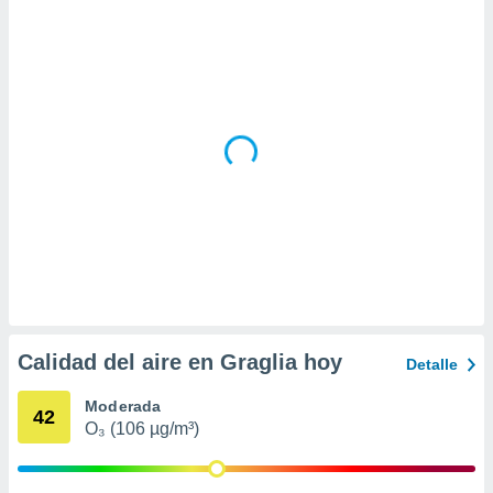
ar perfiles
idad
a, utilizar
a
 la
da, crear un
personalizar
o, uso de
a la
e contenido
do, medir el
 de la
medir el
 del
 comprender
 través de
Calidad del aire en Graglia hoy
Detalle
s o a través
nación de
Moderada
edentes de
42
O₃ (106 µg/m³)
fuentes,
y mejora de
os, uso de