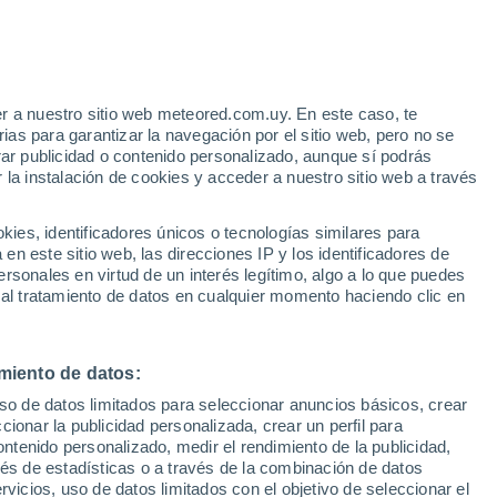
Aviso de nivel naranja
Alerta importante por altas
temperaturas en Grnčar hoy
e
r a nuestro sitio web meteored.com.uy. En este caso, te
:
35%
as para garantizar la navegación por el sitio web, pero no se
rar publicidad o contenido personalizado, aunque sí podrás
 la instalación de cookies y acceder a nuestro sitio web a través
tales:
es, identificadores únicos o tecnologías similares para
 no
n este sitio web, las direcciones IP y los identificadores de
rsonales en virtud de un interés legítimo, algo a lo que puedes
Radar de lluvia
Satélites
Modelos
 al tratamiento de datos en cualquier momento haciendo clic en
miento de datos:
Lunes
Martes
Miércoles
Jueves
uso de datos limitados para seleccionar anuncios básicos, crear
10 Ago
11 Ago
12 Ago
13 Ago
ccionar la publicidad personalizada, crear un perfil para
ontenido personalizado, medir el rendimiento de la publicidad,
vés de estadísticas o a través de la combinación de datos
rvicios, uso de datos limitados con el objetivo de seleccionar el