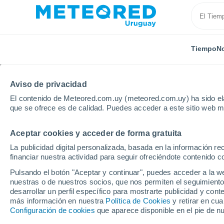
Tiempo
No
Aviso de privacidad
El contenido de Meteored.com.uy (meteored.com.uy) ha sido ela
que se ofrece es de calidad. Puedes acceder a este sitio web m
Aceptar cookies y acceder de forma gratuita
Inicio
Montenegro
Municipio de Plav
Grnčar
La publicidad digital personalizada, basada en la información r
financiar nuestra actividad para seguir ofreciéndote contenido c
Tiempo en Grnčar
Pulsando el botón "Aceptar y continuar", puedes acceder a la w
nuestras o de nuestros socios, que nos permiten el seguimiento
01:22
Viernes
desarrollar un perfil específico para mostrarte publicidad y co
más información en nuestra
Política de Cookies
y retirar en cu
Configuración de cookies
que aparece disponible en el pie de n
Cielo despejado