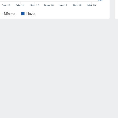
mm
Jue
13
Vie
14
Sáb
15
Dom
16
Lun
17
Mar
18
Mié
19
Mínima
Lluvia