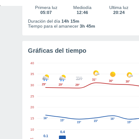
Primera luz
Mediodía
Última luz
05:07
12:46
20:24
Duración del día
14h 15m
Tiempo para el amanecer
3h 45m
Gráficas del tiempo
40
35
31°
30°
30°
29°
29°
30
29°
25
20
15
16°
16°
15°
15°
15°
15°
10
0.4
0.1