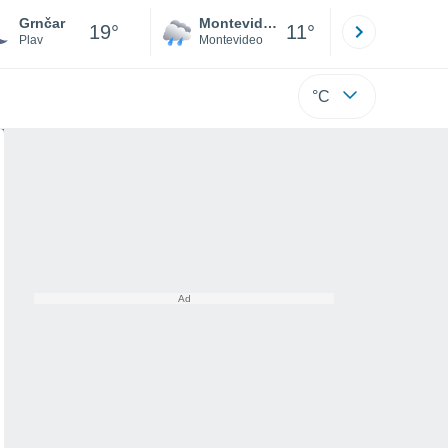
Grnčar
Montevideo
Maldonad
19°
11°
Plav
Montevideo
Maldonado
°C