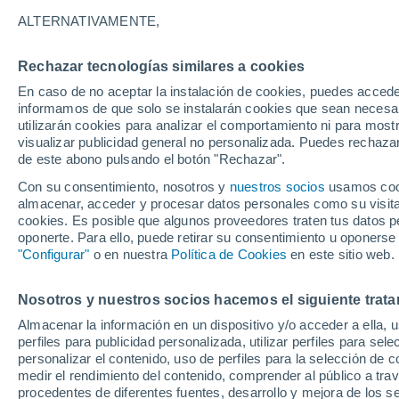
19°
ALTERNATIVAMENTE,
Rechazar tecnologías similares a cookies
Menguant
En caso de no aceptar la instalación de cookies, puedes accede
Iluminada
Sensación de 19°
informamos de que solo se instalarán cookies que sean necesari
utilizarán cookies para analizar el comportamiento ni para most
visualizar publicidad general no personalizada. Puedes rechazar
de este abono pulsando el botón "Rechazar".
Actualidad
El aviso de la OMM sobre los incendios fores
Con su consentimiento, nosotros y
nuestros socios
usamos cooki
"el cambio climático aumenta el riesgo, pero
almacenar, acceder y procesar datos personales como su visita e
es el único culpable
cookies. Es posible que algunos proveedores traten tus datos pe
Tiempo 1 - 7 días
Actualidad
Mapa de temperatura
oponerte. Para ello, puede retirar su consentimiento u oponerse
"Configurar"
o en nuestra
Política de Cookies
en este sitio web.
Nosotros y nuestros socios hacemos el siguiente trata
Mañana
Domingo
Hoy
Almacenar la información en un dispositivo y/o acceder a ella, 
8 Ago
9 Ago
7 Ago
perfiles para publicidad personalizada, utilizar perfiles para sele
personalizar el contenido, uso de perfiles para la selección de c
medir el rendimiento del contenido, comprender al público a tra
procedentes de diferentes fuentes, desarrollo y mejora de los se
60%
60%