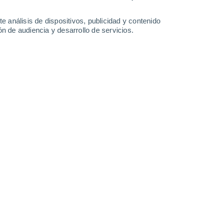
31°
/
15°
30°
/
16°
30°
/
15°
29°
/
15°
e análisis de dispositivos, publicidad y contenido
n de audiencia y desarrollo de servicios.
-
25
km/h
12
-
41
km/h
12
-
42
km/h
9
-
36
km/h
Este
0 Bajo
0
-
6 km/h
FPS:
no
Sureste
0 Bajo
0
-
7 km/h
FPS:
no
Sur
0 Bajo
0
-
6 km/h
FPS:
no
Noreste
0 Bajo
0
-
7 km/h
FPS:
no