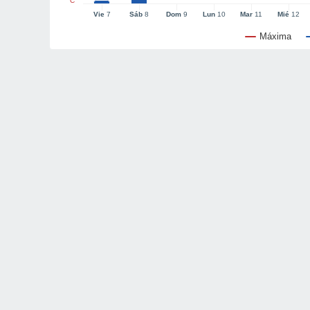
°C
Vie
7
Sáb
8
Dom
9
Lun
10
Mar
11
Mié
12
Máxima