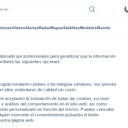
ticias
Vídeos
Alertas
Radar
Mapas
Satélites
Modelos
Mundo
borado por profesionales para garantizar que la información
ediante las siguientes opciones:
ecogida mediante cookies o tecnologías similares, nos permite
on altos estándares de calidad sin coste.
eb aceptando la instalación de todas las cookies, ya sean
 y análisis del comportamiento en el sitio web, así como
...
ntenido personalizado en función del mismo. Puedes consultar
alquier momento el consentimiento pulsando el botón
Por hora
uestra página web.
Cielos despejados en las
próximas horas