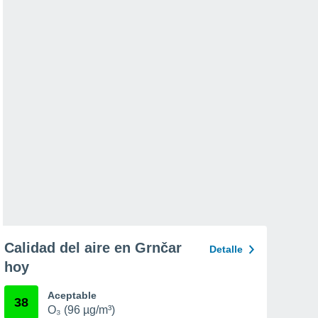
Calidad del aire en Grnčar
Detalle
hoy
Aceptable
38
O₃ (96 µg/m³)