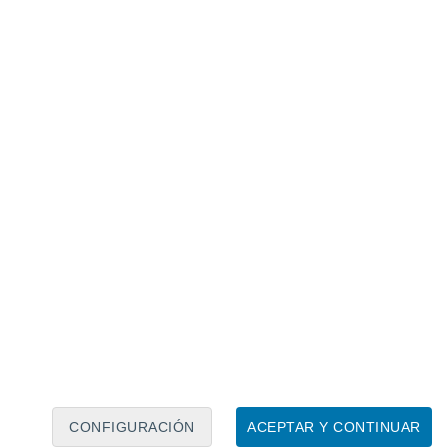
Calendario lunar
Lun
Mar
Mié
Jue
Vie
Sáb
Dom
7
8
9
10
11
12
13
14
15
16
CONFIGURACIÓN
ACEPTAR Y CONTINUAR