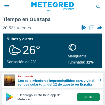
a
Tiempo en Guazapa
privacidad
20:53
Viernes
...
o de
om.uy
com.uy) ha
Nubes y claros
ado por
26°
es para
ue la
 que se
Menguante
e calidad.
Sensación de 28°
Iluminada:
31%
eder a este
ediante las
opciones:
Astronomía
Los seis miradores imprescindibles para vivir el
ookies y
eclipse solar total del 12 de agosto en España
e forma
¡Descarga
GRATIS
la app de
Instalar
d digital
Meteored!
ada, basada