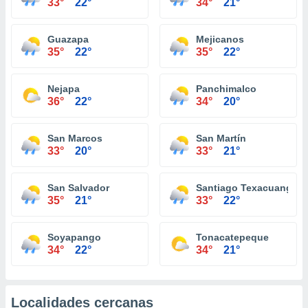
33°
22°
34°
21°
Guazapa
Mejicanos
35°
22°
35°
22°
Nejapa
Panchimalco
36°
22°
34°
20°
San Marcos
San Martín
33°
20°
33°
21°
San Salvador
Santiago Texacuangos
35°
21°
33°
22°
Soyapango
Tonacatepeque
34°
22°
34°
21°
Localidades cercanas