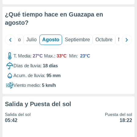
ados con el
 seleccionar
o.
¿Qué tiempo hace en Guazapa en
calización
agosto
?
precisa e
ión mediante
yo
Junio
Julio
Agosto
Septiembre
Octubre
Noviemb
, publicidad
T. Media:
27°C
Max.:
33°C
Min:
23°C
dos,
 publicidad
Días de lluvia:
18
días
,
ón de
Acum. de lluvia:
95 mm
 desarrollo
Viento medio:
5 km/h
s.
tros 1199
ios
Salida y Puesta del sol
Salida del sol
Puesta del sol
05:42
18:22