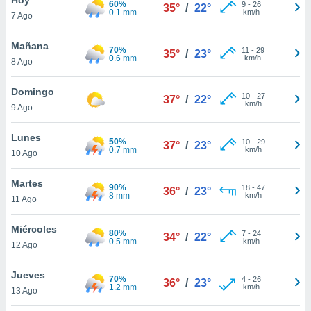
60%
ublicidad y
9
-
26
35°
/
22°
0.1 mm
km/h
7 Ago
do en
 mismo.
Mañana
70%
11
-
29
35°
/
23°
sultar más
0.6 mm
km/h
8 Ago
 en nuestra
 Cookies
y
Domingo
10
-
27
ualquier
37°
/
22°
km/h
9 Ago
ento
 botón
Lunes
50%
10
-
29
37°
/
23°
ación de
0.7 mm
km/h
10 Ago
kies
 disponible
Martes
90%
18
-
47
e nuestra
36°
/
23°
8 mm
km/h
11 Ago
.
Miércoles
IVAMENTE,
80%
7
-
24
34°
/
22°
0.5 mm
km/h
12 Ago
as
Jueves
70%
4
-
26
36°
/
23°
 a cookies
1.2 mm
km/h
13 Ago
 no aceptar