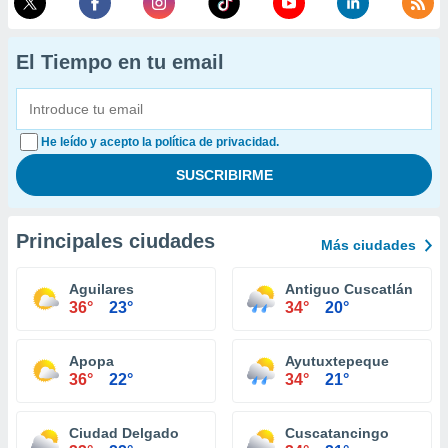
El Tiempo en tu email
He leído y acepto la política de privacidad.
Principales ciudades
Más ciudades
Aguilares
Antiguo Cuscatlán
36°
23°
34°
20°
Apopa
Ayutuxtepeque
36°
22°
34°
21°
Ciudad Delgado
Cuscatancingo