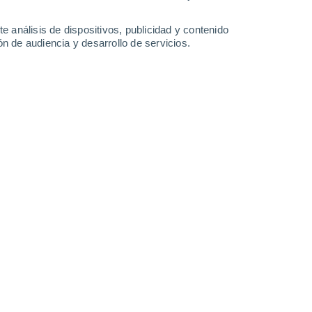
-
41
km/h
23
-
40
km/h
19
-
35
km/h
17
-
32
km/h
e análisis de dispositivos, publicidad y contenido
n de audiencia y desarrollo de servicios.
 agosto
s
Noreste
0 Bajo
°
19
-
35 km/h
FPS:
no
s
Noreste
0 Bajo
°
16
-
31 km/h
FPS:
no
do
Noreste
0 Bajo
°
15
-
27 km/h
FPS:
no
s
Noreste
0 Bajo
°
15
-
25 km/h
FPS:
no
s
Noreste
0 Bajo
°
16
-
25 km/h
FPS:
no