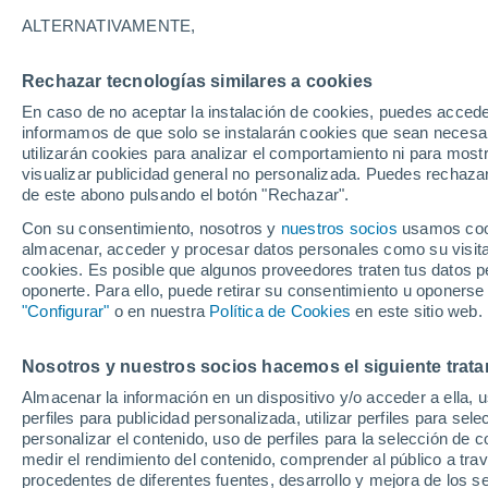
27°
ALTERNATIVAMENTE,
Rechazar tecnologías similares a cookies
Noreste
En caso de no aceptar la instalación de cookies, puedes accede
Sensación de 30°
16
-
31 km
informamos de que solo se instalarán cookies que sean necesari
utilizarán cookies para analizar el comportamiento ni para most
visualizar publicidad general no personalizada. Puedes rechazar
de este abono pulsando el botón "Rechazar".
Tiempo 1 - 7 días
Actualidad
Mapa de nubosidad
Con su consentimiento, nosotros y
nuestros socios
usamos cooki
almacenar, acceder y procesar datos personales como su visita e
cookies. Es posible que algunos proveedores traten tus datos pe
oponerte. Para ello, puede retirar su consentimiento u oponerse
Mañana
Sábado
D
Hoy
"Configurar"
o en nuestra
Política de Cookies
en este sitio web.
7 Ago
8 Ago
6 Ago
Nosotros y nuestros socios hacemos el siguiente trata
Almacenar la información en un dispositivo y/o acceder a ella, 
40%
60%
80%
perfiles para publicidad personalizada, utilizar perfiles para sele
0.7 mm
1 mm
3.8 mm
personalizar el contenido, uso de perfiles para la selección de c
29°
/
26°
29°
/
25°
29°
/
23°
medir el rendimiento del contenido, comprender al público a tra
procedentes de diferentes fuentes, desarrollo y mejora de los se