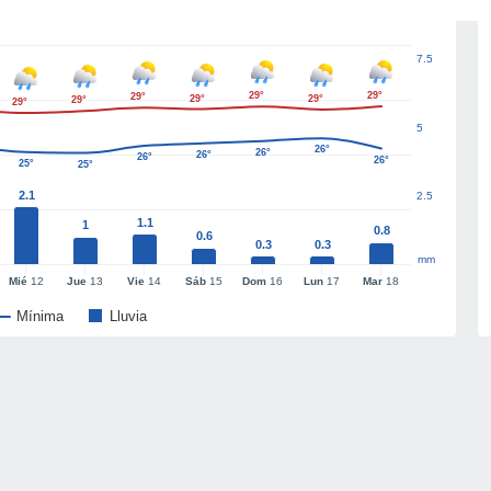
7.5
29°
29°
29°
29°
29°
29°
29°
5
26°
26°
26°
26°
26°
25°
25°
2.1
2.5
1.1
1
0.8
0.6
0.3
0.3
mm
Mié
12
Jue
13
Vie
14
Sáb
15
Dom
16
Lun
17
Mar
18
Mínima
Lluvia