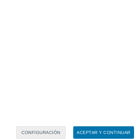
Calendario lunar
Lun
Mar
Mié
Jue
Vie
Sáb
Dom
6
7
8
9
10
11
12
13
14
15
16
17
18
19
CONFIGURACIÓN
ACEPTAR Y CONTINUAR
10