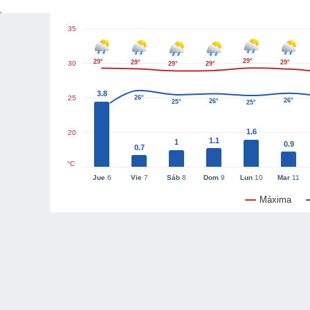
35
29°
29°
29°
29°
30
29°
29°
3.8
25
26°
26°
26°
25°
25°
23°
1.6
20
1.1
1
0.9
0.7
°C
Jue
6
Vie
7
Sáb
8
Dom
9
Lun
10
Mar
11
Máxima