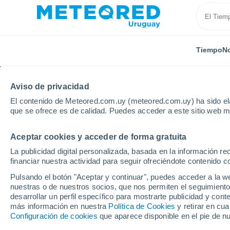
Tiempo
No
Aviso de privacidad
El contenido de Meteored.com.uy (meteored.com.uy) ha sido ela
que se ofrece es de calidad. Puedes acceder a este sitio web m
Aceptar cookies y acceder de forma gratuita
Inicio
Brasil
Estado de Maranhão
Guimaraes
La publicidad digital personalizada, basada en la información r
financiar nuestra actividad para seguir ofreciéndote contenido c
Tiempo en Guimaraes 
Pulsando el botón "Aceptar y continuar", puedes acceder a la w
nuestras o de nuestros socios, que nos permiten el seguimiento
18:05
Jueves
desarrollar un perfil específico para mostrarte publicidad y co
más información en nuestra
Política de Cookies
y retirar en cu
Configuración de cookies
que aparece disponible en el pie de n
Nubes y claros