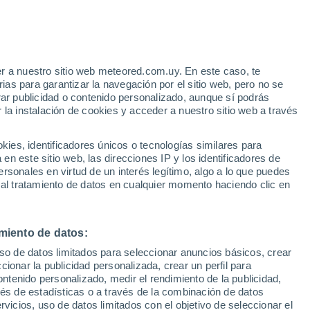
Aviso de nivel amarillo
Alerta moderada por otros en
Guimaraes hoy
r a nuestro sitio web meteored.com.uy. En este caso, te
/h
as para garantizar la navegación por el sitio web, pero no se
rar publicidad o contenido personalizado, aunque sí podrás
 la instalación de cookies y acceder a nuestro sitio web a través
Radar de lluvia
Satélites
Modelos
es, identificadores únicos o tecnologías similares para
n este sitio web, las direcciones IP y los identificadores de
rsonales en virtud de un interés legítimo, algo a lo que puedes
 al tratamiento de datos en cualquier momento haciendo clic en
omingo
Lunes
Martes
Miércoles
9 Ago
10 Ago
11 Ago
12 Ago
miento de datos:
uso de datos limitados para seleccionar anuncios básicos, crear
50%
90%
90%
90%
ccionar la publicidad personalizada, crear un perfil para
1.1 mm
1.6 mm
0.9 mm
2.1 mm
ontenido personalizado, medir el rendimiento de la publicidad,
29°
/
26°
29°
/
25°
29°
/
26°
29°
/
25°
vés de estadísticas o a través de la combinación de datos
rvicios, uso de datos limitados con el objetivo de seleccionar el