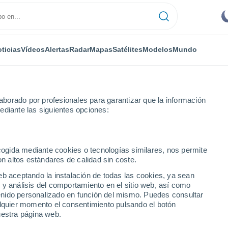
ticias
Vídeos
Alertas
Radar
Mapas
Satélites
Modelos
Mundo
borado por profesionales para garantizar que la información
ediante las siguientes opciones:
ecogida mediante cookies o tecnologías similares, nos permite
on altos estándares de calidad sin coste.
- MA
eb aceptando la instalación de todas las cookies, ya sean
 y análisis del comportamiento en el sitio web, así como
...
ntenido personalizado en función del mismo. Puedes consultar
alquier momento el consentimiento pulsando el botón
Por hora
uestra página web.
Intervalos nubosos en las
próximas horas