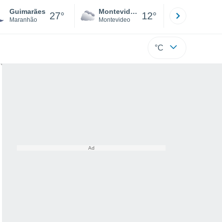
Guimarães
Montevideo
Maldonad
27°
12°
Maranhão
Montevideo
Maldonado
°C