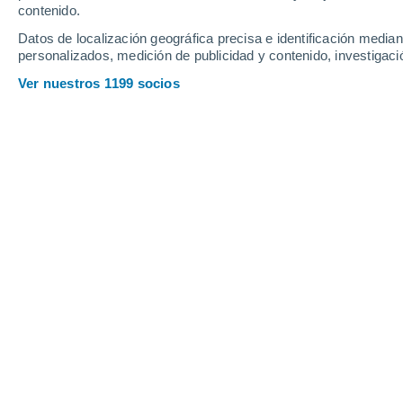
contenido.
23
-
40
km/h
24
-
42
km/h
23
21
-
36
km/h
Datos de localización geográfica precisa e identificación mediant
personalizados, medición de publicidad y contenido, investigació
Tiempo en Guimaraes - MA hoy
, 6 de
Ver nuestros 1199 socios
Nubes y claro
28°
17:00
Sensación T.
31
Nubes y claro
27°
18:00
Sensación T.
30
Cielo despeja
27°
19:00
Sensación T.
30
Nubes y claro
27°
20:00
Sensación T.
29
Nubes y claro
27°
21:00
Sensación T.
29