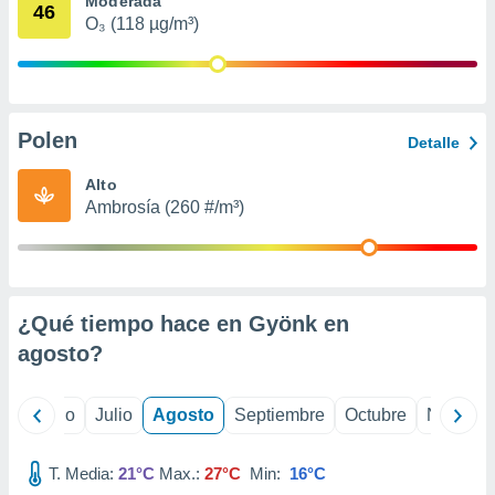
Moderada
ados con el
46
 seleccionar
O₃ (118 µg/m³)
o.
calización
precisa e
ión mediante
Polen
Detalle
, publicidad
Alto
dos,
Ambrosía (260 #/m³)
 publicidad
,
ón de
 desarrollo
s.
¿Qué tiempo hace en Gyönk en
tros 1199
agosto
?
ios
yo
Junio
Julio
Agosto
Septiembre
Octubre
Noviemb
T. Media:
21°C
Max.:
27°C
Min:
16°C