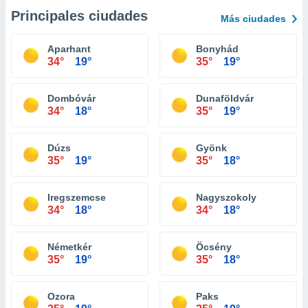
Principales ciudades
Más ciudades
Aparhant
Bonyhád
34°
19°
35°
19°
Dombóvár
Dunaföldvár
34°
18°
35°
19°
Dúzs
Gyönk
35°
19°
35°
18°
Iregszemcse
Nagyszokoly
34°
18°
34°
18°
Németkér
Öcsény
35°
19°
35°
18°
Ozora
Paks