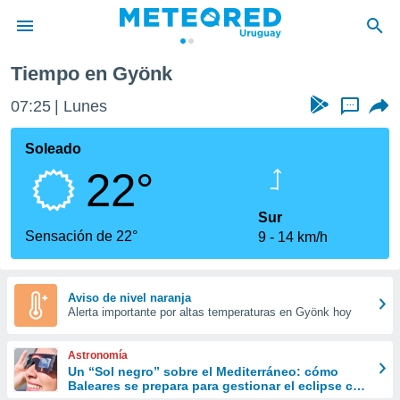
Tiempo en Gyönk
privacidad
07:25
Lunes
...
o de
om.uy
com.uy) ha
Soleado
ado por
22°
es para
ue la
 que se
Sur
e calidad.
Sensación de 22°
9
14 km/h
eder a este
ediante las
opciones:
Aviso de nivel naranja
Alerta importante por altas temperaturas en Gyönk hoy
ookies y
e forma
Astronomía
d digital
Un “Sol negro” sobre el Mediterráneo: cómo
Baleares se prepara para gestionar el eclipse con
ada, basada