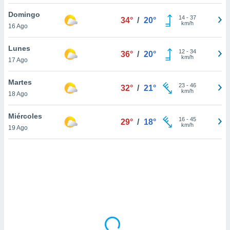
ón de
uedes
Domingo
14
-
37
34°
/
20°
uestro sitio
km/h
16 Ago
ed.com.uy.
o, te
Lunes
 de que
12
-
34
36°
/
20°
km/h
17 Ago
talarán
e sean
para
Martes
23
-
46
32°
/
21°
a
km/h
18 Ago
por el sitio
o se
Miércoles
16
-
45
cookies para
29°
/
18°
km/h
19 Ago
nto ni para
licidad o
ado, aunque
sualizar
general no
ada. Puedes
 instalación
y acceder a
io web a