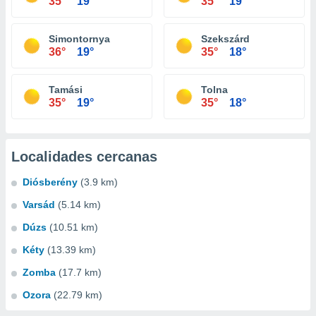
35°
19°
35°
19°
Simontornya
Szekszárd
36°
19°
35°
18°
Tamási
Tolna
35°
19°
35°
18°
Localidades cercanas
Diósberény
(3.9 km)
Varsád
(5.14 km)
Dúzs
(10.51 km)
Kéty
(13.39 km)
Zomba
(17.7 km)
Ozora
(22.79 km)