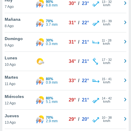
90%
ublicidad y
13
-
32
30°
/
23°
6.8 mm
km/h
7 Ago
do en
 mismo.
Mañana
70%
15
-
39
31°
/
22°
sultar más
3.7 mm
km/h
8 Ago
 en nuestra
 Cookies
y
Domingo
30%
11
-
28
ualquier
31°
/
21°
0.3 mm
km/h
9 Ago
ento
 botón
Lunes
17
-
32
34°
/
21°
ación de
km/h
10 Ago
kies
 disponible
Martes
80%
15
-
41
e nuestra
33°
/
22°
0.9 mm
km/h
11 Ago
.
Miércoles
IVAMENTE,
80%
14
-
42
29°
/
21°
5.1 mm
km/h
12 Ago
as
Jueves
70%
10
-
38
29°
/
20°
 a cookies
2.9 mm
km/h
13 Ago
 no aceptar