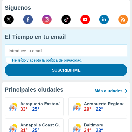
Síguenos
El Tiempo en tu email
He leído y acepto la política de privacidad.
Principales ciudades
Más ciudades
Aeropuerto Easton/Newman Field
Aeropuerto Regional H
33°
25°
29°
22°
Annapolis Coast Guard Station
Baltimore
31°
25°
34°
23°