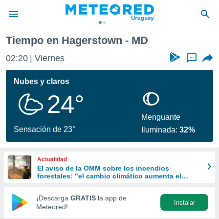
Tiempo en Hagerstown - MD
privacidad
02:20
Viernes
...
o de
om.uy
com.uy) ha
Nubes y claros
ado por
24°
es para
ue la
 que se
Menguante
e calidad.
Sensación de 23°
Iluminada:
32%
eder a este
ediante las
opciones:
Actualidad
El aviso de la OMM sobre los incendios
ookies y
forestales: "el cambio climático aumenta el
e forma
riesgo, pero no es el único culpable
¡Descarga
GRATIS
la app de
Instalar
d digital
Meteored!
ada, basada