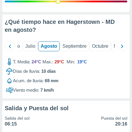
ados con el
 seleccionar
o.
calización
¿Qué tiempo hace en Hagerstown - MD
precisa e
en
agosto
?
ión mediante
, publicidad
yo
Junio
Julio
Agosto
Septiembre
Octubre
Noviemb
dos,
 publicidad
T. Media:
24°C
Max.:
29°C
Min:
19°C
,
Días de lluvia:
10
días
ón de
 desarrollo
Acum. de lluvia:
69 mm
s.
Viento medio:
7 km/h
tros 1199
ios
Salida y Puesta del sol
Salida del sol
Puesta del sol
06:15
20:16