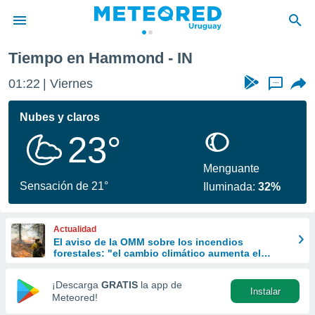
Tiempo en Hammond - IN
privacidad
01:22
Viernes
...
o de
om.uy
com.uy) ha
Nubes y claros
ado por
23°
es para
ue la
 que se
Menguante
e calidad.
Sensación de 21°
Iluminada:
32%
eder a este
ediante las
opciones:
Actualidad
El aviso de la OMM sobre los incendios
ookies y
forestales: "el cambio climático aumenta el
e forma
riesgo, pero no es el único culpable
¡Descarga
GRATIS
la app de
Instalar
d digital
Meteored!
ada, basada