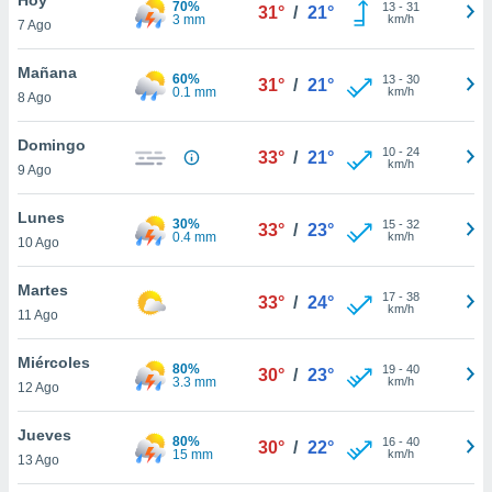
70%
ublicidad y
13
-
31
31°
/
21°
3 mm
km/h
7 Ago
do en
 mismo.
Mañana
60%
13
-
30
31°
/
21°
sultar más
0.1 mm
km/h
8 Ago
 en nuestra
 Cookies
y
Domingo
10
-
24
ualquier
33°
/
21°
km/h
9 Ago
ento
 botón
Lunes
30%
15
-
32
33°
/
23°
ación de
0.4 mm
km/h
10 Ago
kies
 disponible
Martes
17
-
38
e nuestra
33°
/
24°
km/h
11 Ago
.
Miércoles
IVAMENTE,
80%
19
-
40
30°
/
23°
3.3 mm
km/h
12 Ago
as
Jueves
80%
16
-
40
30°
/
22°
 a cookies
15 mm
km/h
13 Ago
 no aceptar