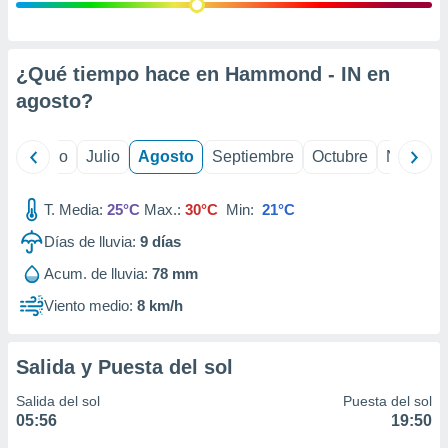
ados con el
 seleccionar
o.
calización
¿Qué tiempo hace en Hammond - IN en
precisa e
agosto
?
ión mediante
, publicidad
yo
Junio
Julio
Agosto
Septiembre
Octubre
Noviemb
dos,
 publicidad
T. Media:
25°C
Max.:
30°C
Min:
21°C
,
Días de lluvia:
9
días
ón de
 desarrollo
Acum. de lluvia:
78 mm
s.
Viento medio:
8 km/h
tros 1199
ios
Salida y Puesta del sol
Salida del sol
Puesta del sol
05:56
19:50