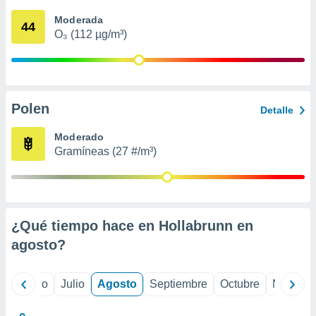
ados con el
 seleccionar
Moderada
44
o.
O₃ (112 µg/m³)
calización
precisa e
ión mediante
, publicidad
Polen
Detalle
dos,
Moderado
 publicidad
Gramíneas (27 #/m³)
,
ón de
 desarrollo
s.
tros 1199
¿Qué tiempo hace en Hollabrunn en
ios
agosto
?
yo
Junio
Julio
Agosto
Septiembre
Octubre
Noviemb