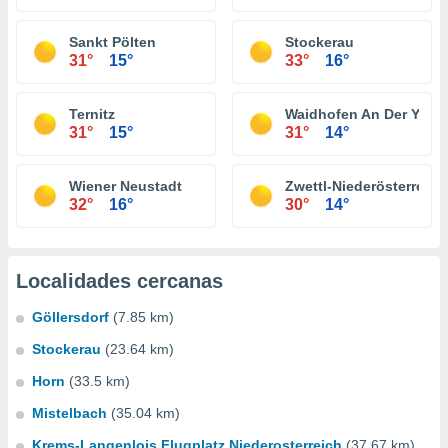
Sankt Pölten
Stockerau
31°
15°
33°
16°
Ternitz
Waidhofen An Der Ybbs
31°
15°
31°
14°
Wiener Neustadt
Zwettl-Niederösterreich
32°
16°
30°
14°
Localidades cercanas
Göllersdorf
(7.85 km)
Stockerau
(23.64 km)
Horn
(33.5 km)
Mistelbach
(35.04 km)
Krems-Langenlois Flugplatz Niederosterreich
(37.67 km)