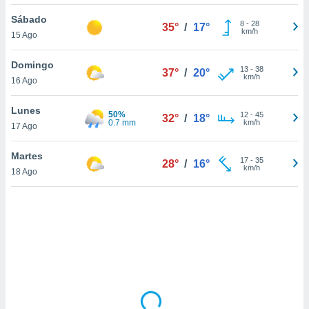
ón de
uedes
Sábado
8
-
28
35°
/
17°
uestro sitio
km/h
15 Ago
ed.com.uy.
o, te
Domingo
 de que
13
-
38
37°
/
20°
km/h
16 Ago
talarán
e sean
para
Lunes
50%
12
-
45
32°
/
18°
a
0.7 mm
km/h
17 Ago
por el sitio
o se
Martes
17
-
35
cookies para
28°
/
16°
km/h
18 Ago
nto ni para
licidad o
ado, aunque
sualizar
general no
ada. Puedes
 instalación
y acceder a
io web a