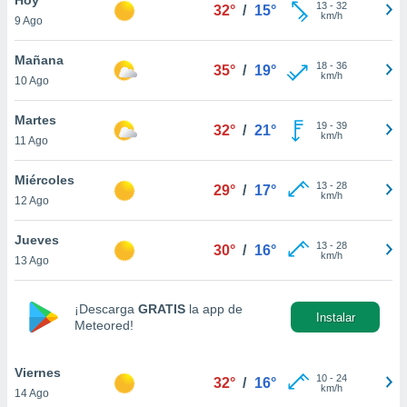
ublicidad y
13
-
32
32°
/
15°
km/h
9 Ago
do en
 mismo.
Mañana
18
-
36
35°
/
19°
sultar más
km/h
10 Ago
 en nuestra
 Cookies
y
Martes
19
-
39
ualquier
32°
/
21°
km/h
11 Ago
ento
 botón
Miércoles
13
-
28
29°
/
17°
ación de
km/h
12 Ago
kies
 disponible
Jueves
13
-
28
e nuestra
30°
/
16°
km/h
13 Ago
.
IVAMENTE,
¡Descarga
GRATIS
la app de
Instalar
Meteored!
as
 a cookies
Viernes
10
-
24
32°
/
16°
km/h
14 Ago
 no aceptar