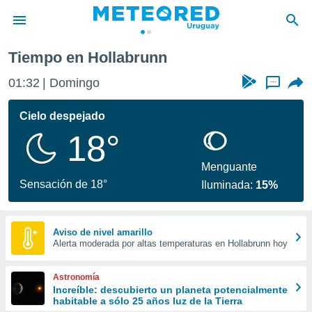
Tiempo en Hollabrunn
privacidad
01:32
Domingo
...
o de
om.uy
com.uy) ha
Cielo despejado
ado por
18°
es para
ue la
 que se
Menguante
e calidad.
Sensación de 18°
Iluminada:
15%
eder a este
ediante las
opciones:
Aviso de nivel amarillo
Alerta moderada por altas temperaturas en Hollabrunn hoy
ookies y
e forma
Astronomía
d digital
Increíble: descubierto un planeta potencialmente
habitable a sólo 25 años luz de la Tierra
ada, basada