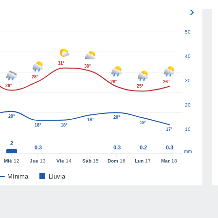
50
40
31°
30°
28°
30
26°
26°
26°
25°
20
20°
20°
19°
19°
18°
18°
10
17°
2
0.3
0.3
0.2
0.3
mm
Mié
12
Jue
13
Vie
14
Sáb
15
Dom
16
Lun
17
Mar
18
Mínima
Lluvia