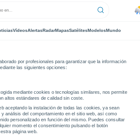
ticias
Vídeos
Alertas
Radar
Mapas
Satélites
Modelos
Mundo
borado por profesionales para garantizar que la información
ediante las siguientes opciones:
ecogida mediante cookies o tecnologías similares, nos permite
on altos estándares de calidad sin coste.
A
eb aceptando la instalación de todas las cookies, ya sean
 y análisis del comportamiento en el sitio web, así como
...
ntenido personalizado en función del mismo. Puedes consultar
alquier momento el consentimiento pulsando el botón
Por hora
uestra página web.
Lluvias débiles en las próximas
horas