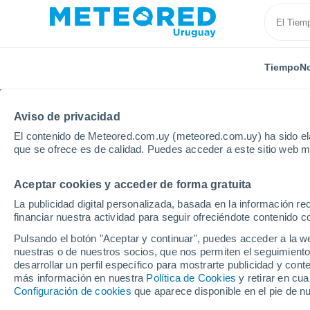
Tiempo
No
Aviso de privacidad
El contenido de Meteored.com.uy (meteored.com.uy) ha sido ela
que se ofrece es de calidad. Puedes acceder a este sitio web m
Aceptar cookies y acceder de forma gratuita
Inicio
Brasil
Estado de Bahia
Itabuna
La publicidad digital personalizada, basada en la información r
financiar nuestra actividad para seguir ofreciéndote contenido c
Tiempo en Itabuna - B
Pulsando el botón "Aceptar y continuar", puedes acceder a la w
nuestras o de nuestros socios, que nos permiten el seguimiento
06:33
Jueves
desarrollar un perfil específico para mostrarte publicidad y co
más información en nuestra
Política de Cookies
y retirar en cu
Configuración de cookies
que aparece disponible en el pie de n
Lluvia débil