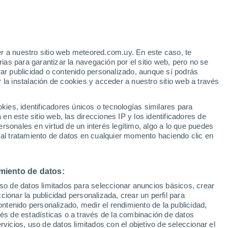
r a nuestro sitio web meteored.com.uy. En este caso, te
as para garantizar la navegación por el sitio web, pero no se
rar publicidad o contenido personalizado, aunque sí podrás
 la instalación de cookies y acceder a nuestro sitio web a través
es, identificadores únicos o tecnologías similares para
edes
n este sitio web, las direcciones IP y los identificadores de
rsonales en virtud de un interés legítimo, algo a lo que puedes
 de lluvia
Satélites
Modelos
 al tratamiento de datos en cualquier momento haciendo clic en
miento de datos:
omingo
Lunes
Martes
Miércoles
uso de datos limitados para seleccionar anuncios básicos, crear
9 Ago
10 Ago
11 Ago
12 Ago
ccionar la publicidad personalizada, crear un perfil para
ontenido personalizado, medir el rendimiento de la publicidad,
vés de estadísticas o a través de la combinación de datos
rvicios, uso de datos limitados con el objetivo de seleccionar el
90%
60%
80%
80%