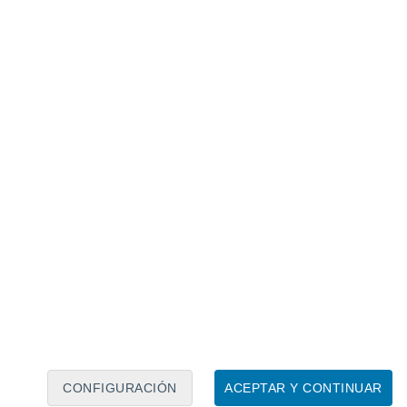
Calendario lunar
Lun
Mar
Mié
Jue
Vie
Sáb
Dom
6
7
8
9
10
11
12
13
14
15
16
17
18
19
CONFIGURACIÓN
ACEPTAR Y CONTINUAR