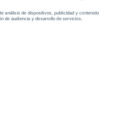
1.1 mm
0.4 mm
1.5 mm
2 mm
29°
/
21°
30°
/
20°
29°
/
19°
26°
/
20°
e análisis de dispositivos, publicidad y contenido
n de audiencia y desarrollo de servicios.
-
31
km/h
11
-
27
km/h
17
-
41
km/h
16
-
41
km/h
osto
Suroeste
0 Bajo
6
-
14 km/h
FPS:
no
Suroeste
1 Bajo
4
-
14 km/h
FPS:
no
Suroeste
3 Medio
5
-
16 km/h
FPS:
6-10
Norte
6 Alto
2
-
14 km/h
FPS:
15-25