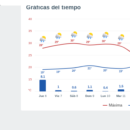
Gráficas del tiempo
40
35
30°
30°
29°
29°
30
29°
28°
25
20
21°
20°
20°
19°
19°
19°
8.1
15
1.5
1
1.1
0.6
0.4
°C
Jue
6
Vie
7
Sáb
8
Dom
9
Lun
10
Mar
11
Máxima