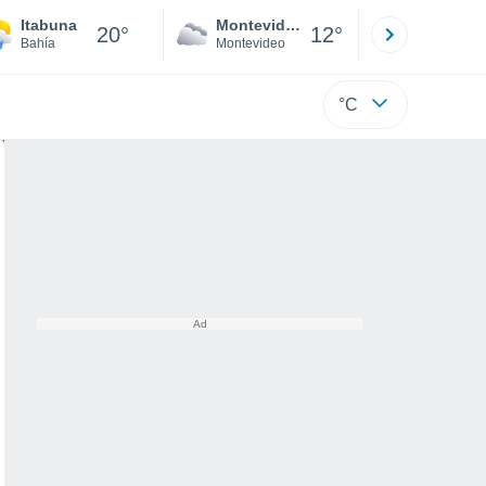
Itabuna
Montevideo
Maldonad
20°
12°
Bahía
Montevideo
Maldonado
°C