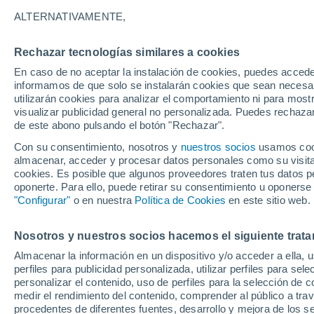
20°
ALTERNATIVAMENTE,
Rechazar tecnologías similares a cookies
30%
En caso de no aceptar la instalación de cookies, puedes accede
Sensación de 20°
0.5 mm
informamos de que solo se instalarán cookies que sean necesari
utilizarán cookies para analizar el comportamiento ni para most
visualizar publicidad general no personalizada. Puedes rechazar
de este abono pulsando el botón "Rechazar".
Ocio
Amantes de las emociones fuertes: estas
Con su consentimiento, nosotros y
nuestros socios
usamos cooki
actividades mundiales están hechas para ust
almacenar, acceder y procesar datos personales como su visita e
cookies. Es posible que algunos proveedores traten tus datos pe
Tiempo 1 - 7 días
Actualidad
Mapa de lluvia
Radar
oponerte. Para ello, puede retirar su consentimiento u oponerse
"Configurar"
o en nuestra
Política de Cookies
en este sitio web.
Nosotros y nuestros socios hacemos el siguiente trata
Mañana
Sábado
D
Hoy
Almacenar la información en un dispositivo y/o acceder a ella, 
7 Ago
8 Ago
6 Ago
perfiles para publicidad personalizada, utilizar perfiles para sele
personalizar el contenido, uso de perfiles para la selección de c
medir el rendimiento del contenido, comprender al público a tra
procedentes de diferentes fuentes, desarrollo y mejora de los se
60%
60%
80%