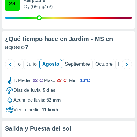
Aceptable
ados con el
28
 seleccionar
O₃ (69 µg/m³)
o.
calización
precisa e
ión mediante
¿Qué tiempo hace en Jardim - MS en
, publicidad
agosto
?
dos,
 publicidad
yo
Junio
Julio
Agosto
Septiembre
Octubre
Noviemb
,
ón de
 desarrollo
T. Media:
22°C
Max.:
29°C
Min:
16°C
s.
Días de lluvia:
5
días
tros 1199
Acum. de lluvia:
52 mm
ios
Viento medio:
11 km/h
Salida y Puesta del sol