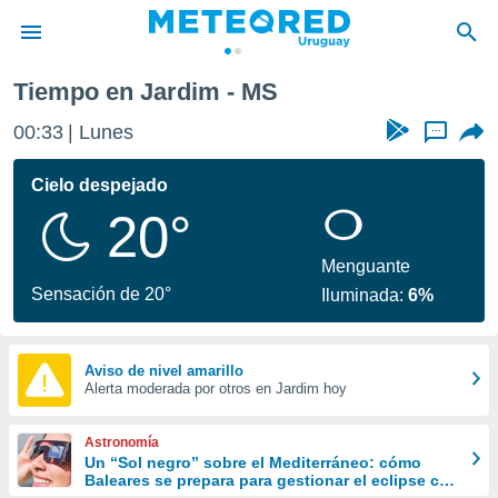
Tiempo en Jardim - MS
privacidad
00:33
Lunes
...
o de
om.uy
com.uy) ha
Cielo despejado
ado por
20°
es para
ue la
 que se
Menguante
e calidad.
Sensación de 20°
Iluminada:
6%
eder a este
ediante las
opciones:
Aviso de nivel amarillo
Alerta moderada por otros en Jardim hoy
ookies y
e forma
Astronomía
d digital
Un “Sol negro” sobre el Mediterráneo: cómo
Baleares se prepara para gestionar el eclipse con
ada, basada