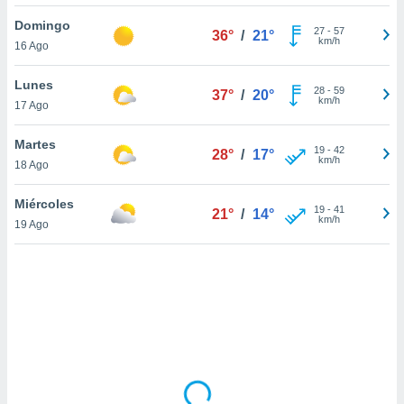
ón de
uedes
Domingo
27
-
57
36°
/
21°
uestro sitio
km/h
16 Ago
ed.com.uy.
o, te
Lunes
 de que
28
-
59
37°
/
20°
km/h
17 Ago
talarán
e sean
para
Martes
19
-
42
28°
/
17°
a
km/h
18 Ago
por el sitio
o se
Miércoles
19
-
41
cookies para
21°
/
14°
km/h
19 Ago
nto ni para
licidad o
ado, aunque
sualizar
general no
ada. Puedes
 instalación
y acceder a
io web a