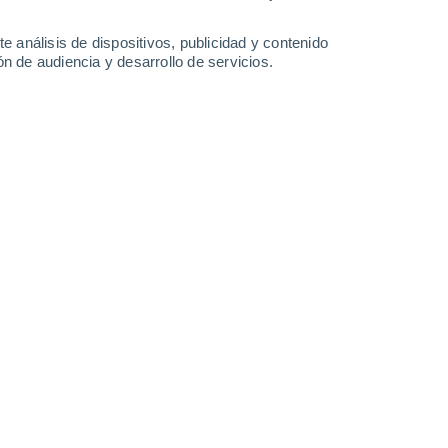
0.3 mm
0.7 mm
35°
/
24°
34°
/
22°
32°
/
20°
34°
/
20°
e análisis de dispositivos, publicidad y contenido
n de audiencia y desarrollo de servicios.
-
45
km/h
12
-
25
km/h
11
-
27
km/h
9
-
22
km/h
gosto
Norte
3 Medio
8
-
19 km/h
FPS:
6-10
Norte
5 Medio
12
-
28 km/h
FPS:
6-10
Norte
7 Alto
15
-
33 km/h
FPS:
15-25
Norte
8 ¡Muy Alto!
19
-
40 km/h
FPS:
25-50