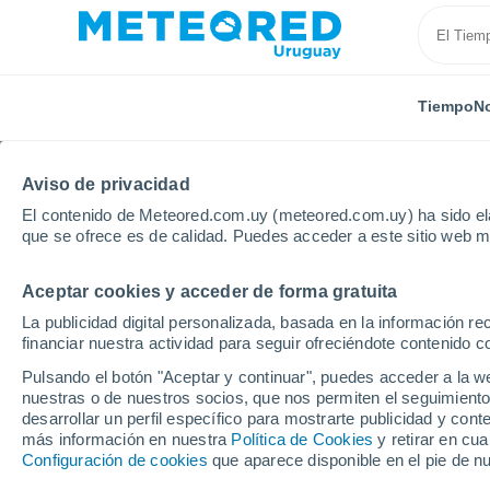
Tiempo
No
Aviso de privacidad
El contenido de Meteored.com.uy (meteored.com.uy) ha sido ela
que se ofrece es de calidad. Puedes acceder a este sitio web m
Aceptar cookies y acceder de forma gratuita
Inicio
Brasil
Mato Grosso Do Sul
Miranda
La publicidad digital personalizada, basada en la información r
financiar nuestra actividad para seguir ofreciéndote contenido c
Tiempo en Miranda - M
Pulsando el botón "Aceptar y continuar", puedes acceder a la w
nuestras o de nuestros socios, que nos permiten el seguimiento
08:52
Jueves
desarrollar un perfil específico para mostrarte publicidad y co
más información en nuestra
Política de Cookies
y retirar en cu
Configuración de cookies
que aparece disponible en el pie de n
Soleado