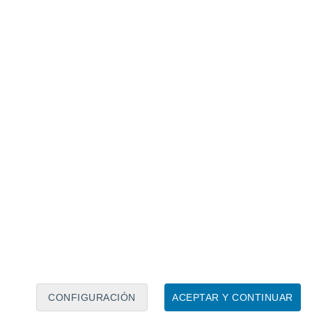
Calendario lunar
Lun
Mar
Mié
Jue
Vie
Sáb
Dom
6
7
8
9
10
11
12
13
14
15
16
17
18
19
CONFIGURACIÓN
ACEPTAR Y CONTINUAR