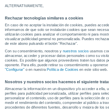
26°
ALTERNATIVAMENTE,
Rechazar tecnologías similares a cookies
UV
3 Medi
En caso de no aceptar la instalación de cookies, puedes accede
Sensación de 27°
FPS
6-10
informamos de que solo se instalarán cookies que sean necesari
utilizarán cookies para analizar el comportamiento ni para most
visualizar publicidad general no personalizada. Puedes rechazar
de este abono pulsando el botón "Rechazar".
Ocio
Amantes de las emociones fuertes: estas
Con su consentimiento, nosotros y
nuestros socios
usamos cooki
actividades mundiales están hechas para ust
almacenar, acceder y procesar datos personales como su visita e
cookies. Es posible que algunos proveedores traten tus datos pe
Tiempo 1 - 7 días
Actualidad
Mapa de temperatura
oponerte. Para ello, puede retirar su consentimiento u oponerse
"Configurar"
o en nuestra
Política de Cookies
en este sitio web.
Nosotros y nuestros socios hacemos el siguiente trata
Mañana
Sábado
D
Hoy
Almacenar la información en un dispositivo y/o acceder a ella, 
7 Ago
8 Ago
6 Ago
perfiles para publicidad personalizada, utilizar perfiles para sele
personalizar el contenido, uso de perfiles para la selección de c
medir el rendimiento del contenido, comprender al público a tra
procedentes de diferentes fuentes, desarrollo y mejora de los se
80%