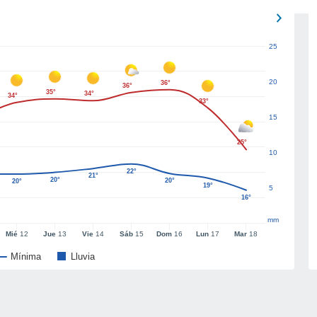
25
20
36°
36°
35°
34°
34°
33°
15
25°
10
22°
21°
20°
20°
20°
19°
5
16°
mm
Mié
12
Jue
13
Vie
14
Sáb
15
Dom
16
Lun
17
Mar
18
Mínima
Lluvia