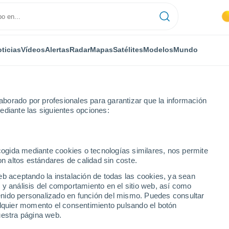
ticias
Vídeos
Alertas
Radar
Mapas
Satélites
Modelos
Mundo
borado por profesionales para garantizar que la información
ediante las siguientes opciones:
ecogida mediante cookies o tecnologías similares, nos permite
on altos estándares de calidad sin coste.
S
eb aceptando la instalación de todas las cookies, ya sean
 y análisis del comportamiento en el sitio web, así como
...
ntenido personalizado en función del mismo. Puedes consultar
alquier momento el consentimiento pulsando el botón
Por hora
uestra página web.
Cielos despejados en las
próximas horas