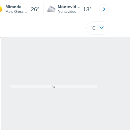
Miranda
Montevideo
Maldonad
26°
13°
Mato Grosso Do Sul
Montevideo
Maldonado
°C