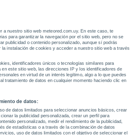
Aviso de nivel amarillo
Alerta moderada por otros en
Miranda hoy
o
r a nuestro sitio web meteored.com.uy. En este caso, te
as para garantizar la navegación por el sitio web, pero no se
rar publicidad o contenido personalizado, aunque sí podrás
 la instalación de cookies y acceder a nuestro sitio web a través
es, identificadores únicos o tecnologías similares para
edes
n este sitio web, las direcciones IP y los identificadores de
rsonales en virtud de un interés legítimo, algo a lo que puedes
Radar de lluvia
Satélites
Modelos
 al tratamiento de datos en cualquier momento haciendo clic en
miento de datos:
omingo
Lunes
Martes
Miércoles
uso de datos limitados para seleccionar anuncios básicos, crear
9 Ago
10 Ago
11 Ago
12 Ago
ccionar la publicidad personalizada, crear un perfil para
ontenido personalizado, medir el rendimiento de la publicidad,
vés de estadísticas o a través de la combinación de datos
rvicios, uso de datos limitados con el objetivo de seleccionar el
80%
70%