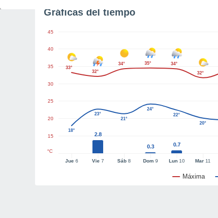
Gráficas del tiempo
45
40
35°
34°
34°
35
33°
32°
32°
30
25
24°
23°
22°
20
21°
20°
18°
2.8
15
0.7
0.3
°C
Jue
6
Vie
7
Sáb
8
Dom
9
Lun
10
Mar
11
Máxima