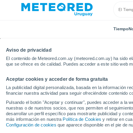
Tiempo
No
Aviso de privacidad
El contenido de Meteored.com.uy (meteored.com.uy) ha sido ela
que se ofrece es de calidad. Puedes acceder a este sitio web m
Aceptar cookies y acceder de forma gratuita
Inicio
Argentina
Tucumán
Juan Bautista Alberdi
La publicidad digital personalizada, basada en la información r
financiar nuestra actividad para seguir ofreciéndote contenido c
Tiempo en Juan Bautist
Pulsando el botón "Aceptar y continuar", puedes acceder a la w
nuestras o de nuestros socios, que nos permiten el seguimiento
03:05
Sábado
desarrollar un perfil específico para mostrarte publicidad y co
más información en nuestra
Política de Cookies
y retirar en cu
Configuración de cookies
que aparece disponible en el pie de n
Cielo despejado