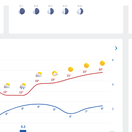
17
18
19
20
21
6
24°
23°
21°
19°
19°
4
13°
13°
9°
8°
8°
2
8°
7°
6°
4°
0.3