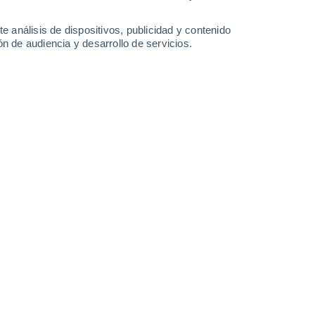
14°
/
4°
14°
/
5°
16°
/
2°
13°
/
6°
e análisis de dispositivos, publicidad y contenido
n de audiencia y desarrollo de servicios.
-
21
km/h
6
-
25
km/h
4
-
20
km/h
7
-
20
km/h
, 8 de agosto
o
Suroeste
0 Bajo
4
-
8 km/h
FPS:
no
o
Sur
0 Bajo
5
-
9 km/h
FPS:
no
o
Sur
0 Bajo
2
-
8 km/h
FPS:
no
o
Sur
0 Bajo
2
-
5 km/h
FPS:
no