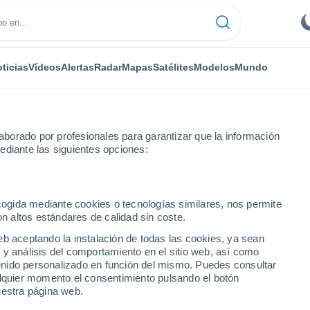
ticias
Vídeos
Alertas
Radar
Mapas
Satélites
Modelos
Mundo
borado por profesionales para garantizar que la información
ediante las siguientes opciones:
ecogida mediante cookies o tecnologías similares, nos permite
on altos estándares de calidad sin coste.
a Alberdi
eb aceptando la instalación de todas las cookies, ya sean
 y análisis del comportamiento en el sitio web, así como
...
ntenido personalizado en función del mismo. Puedes consultar
alquier momento el consentimiento pulsando el botón
Por hora
uestra página web.
Cielos despejados en las
próximas horas