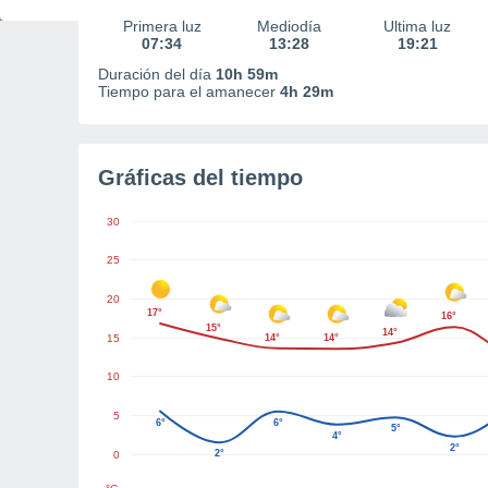
Primera luz
Mediodía
Última luz
07:34
13:28
19:21
Duración del día
10h 59m
Tiempo para el amanecer
4h 29m
Gráficas del tiempo
30
25
20
17°
16°
15°
14°
15
14°
14°
10
5
6°
6°
5°
4°
2°
2°
0