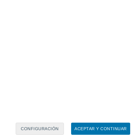
Calendario lunar
Lun
Mar
Mié
Jue
Vie
Sáb
Dom
8
9
10
11
12
13
14
15
16
CONFIGURACIÓN
ACEPTAR Y CONTINUAR