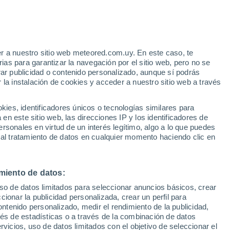
e
r a nuestro sitio web meteored.com.uy. En este caso, te
:
22%
as para garantizar la navegación por el sitio web, pero no se
rar publicidad o contenido personalizado, aunque sí podrás
 la instalación de cookies y acceder a nuestro sitio web a través
 el
es, identificadores únicos o tecnologías similares para
a
n este sitio web, las direcciones IP y los identificadores de
rsonales en virtud de un interés legítimo, algo a lo que puedes
Radar de lluvia
Satélites
Modelos
 al tratamiento de datos en cualquier momento haciendo clic en
miento de datos:
Martes
Miércoles
Jueves
Viernes
uso de datos limitados para seleccionar anuncios básicos, crear
11 Ago
12 Ago
13 Ago
14 Ago
ccionar la publicidad personalizada, crear un perfil para
ontenido personalizado, medir el rendimiento de la publicidad,
vés de estadísticas o a través de la combinación de datos
rvicios, uso de datos limitados con el objetivo de seleccionar el