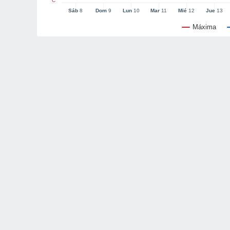
°C
Sáb
8
Dom
9
Lun
10
Mar
11
Mié
12
Jue
13
Máxima