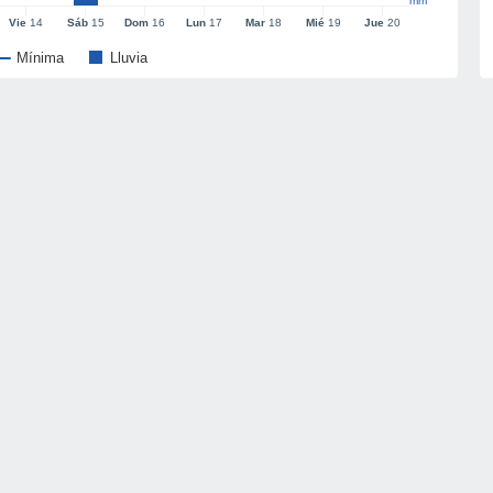
mm
Vie
14
Sáb
15
Dom
16
Lun
17
Mar
18
Mié
19
Jue
20
Mínima
Lluvia