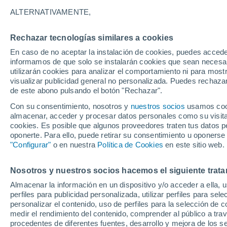
8°
ALTERNATIVAMENTE,
Rechazar tecnologías similares a cookies
Menguant
En caso de no aceptar la instalación de cookies, puedes accede
Iluminada
Sensación de 9°
informamos de que solo se instalarán cookies que sean necesari
utilizarán cookies para analizar el comportamiento ni para most
visualizar publicidad general no personalizada. Puedes rechazar
de este abono pulsando el botón "Rechazar".
Astronomía
Los seis miradores imprescindibles para vivir
Con su consentimiento, nosotros y
nuestros socios
usamos cooki
eclipse solar total del 12 de agosto en Españ
almacenar, acceder y procesar datos personales como su visita e
cookies. Es posible que algunos proveedores traten tus datos pe
Tiempo 1 - 7 días
Actualidad
Mapa de temperatura
oponerte. Para ello, puede retirar su consentimiento u oponerse
"Configurar"
o en nuestra
Política de Cookies
en este sitio web.
Nosotros y nuestros socios hacemos el siguiente trata
Mañana
Lunes
Hoy
Almacenar la información en un dispositivo y/o acceder a ella, 
9 Ago
10 Ago
8 Ago
perfiles para publicidad personalizada, utilizar perfiles para sele
personalizar el contenido, uso de perfiles para la selección de c
medir el rendimiento del contenido, comprender al público a tra
procedentes de diferentes fuentes, desarrollo y mejora de los se