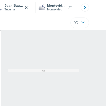
Juan Bautista Alberdi
Montevideo
Maldonad
8°
7°
Tucumán
Montevideo
Maldonado
°C