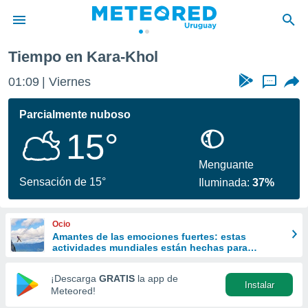
Tiempo en Kara-Khol
privacidad
01:09
Viernes
...
o de
om.uy
com.uy) ha
Parcialmente nuboso
ado por
15°
es para
ue la
 que se
Menguante
e calidad.
Sensación de 15°
Iluminada:
37%
eder a este
ediante las
opciones:
Ocio
Amantes de las emociones fuertes: estas
ookies y
actividades mundiales están hechas para
e forma
ustedes
¡Descarga
GRATIS
la app de
Instalar
d digital
Meteored!
ada, basada