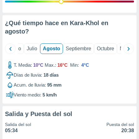
ados con el
 seleccionar
o.
calización
¿Qué tiempo hace en Kara-Khol en
precisa e
agosto
?
ión mediante
, publicidad
yo
Junio
Julio
Agosto
Septiembre
Octubre
Noviemb
dos,
 publicidad
T. Media:
10°C
Max.:
16°C
Min:
4°C
,
Días de lluvia:
18
días
ón de
 desarrollo
Acum. de lluvia:
95 mm
s.
Viento medio:
5 km/h
tros 1199
ios
Salida y Puesta del sol
Salida del sol
Puesta del sol
05:34
20:38