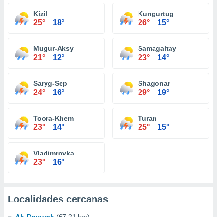
Kizil
Kungurtug
25°
18°
26°
15°
Mugur-Aksy
Samagaltay
21°
12°
23°
14°
Saryg-Sep
Shagonar
24°
16°
29°
19°
Toora-Khem
Turan
23°
14°
25°
15°
Vladimrovka
23°
16°
Localidades cercanas
Ak-Dovurak
(67.21 km)