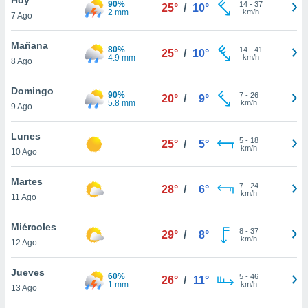
90%
ublicidad y
14
-
37
25°
/
10°
2 mm
km/h
7 Ago
do en
 mismo.
Mañana
80%
14
-
41
25°
/
10°
sultar más
4.9 mm
km/h
8 Ago
 en nuestra
 Cookies
y
Domingo
90%
7
-
26
ualquier
20°
/
9°
5.8 mm
km/h
9 Ago
ento
 botón
Lunes
5
-
18
25°
/
5°
ación de
km/h
10 Ago
kies
 disponible
Martes
7
-
24
e nuestra
28°
/
6°
km/h
11 Ago
.
Miércoles
IVAMENTE,
8
-
37
29°
/
8°
km/h
12 Ago
as
Jueves
60%
5
-
46
26°
/
11°
 a cookies
1 mm
km/h
13 Ago
 no aceptar