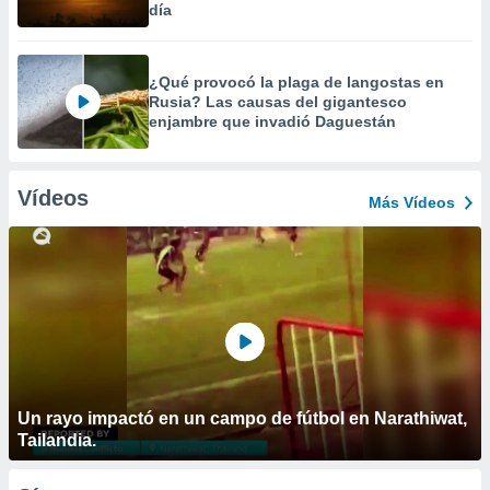
día
¿Qué provocó la plaga de langostas en
Rusia? Las causas del gigantesco
enjambre que invadió Daguestán
Vídeos
Más Vídeos
Un rayo impactó en un campo de fútbol en Narathiwat,
Tailandia.