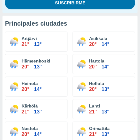
Principales ciudades
Artjärvi
Asikkala
21°
13°
20°
14°
Hämeenkoski
Hartola
20°
13°
20°
14°
Heinola
Hollola
20°
14°
20°
13°
Kärkölä
Lahti
21°
13°
21°
13°
Nastola
Orimattila
20°
14°
21°
13°