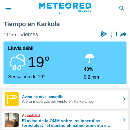
Tiempo en Kärkölä
privacidad
11:55
Viernes
...
o de
om.uy
com.uy) ha
Lluvia débil
ado por
19°
es para
ue la
 que se
40%
e calidad.
Sensación de 19°
0.2 mm
eder a este
ediante las
opciones:
Aviso de nivel amarillo
Alerta moderada por viento en Kärkölä hoy
ookies y
e forma
Actualidad
d digital
El aviso de la OMM sobre los incendios
forestales: "el cambio climático aumenta el
ada, basada