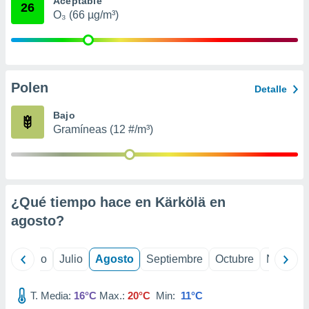
Aceptable
ados con el
26
 seleccionar
O₃ (66 µg/m³)
o.
calización
precisa e
ión mediante
Polen
Detalle
, publicidad
Bajo
dos,
Gramíneas (12 #/m³)
 publicidad
,
ón de
 desarrollo
s.
¿Qué tiempo hace en Kärkölä en
tros 1199
agosto
?
ios
yo
Junio
Julio
Agosto
Septiembre
Octubre
Noviemb
T. Media:
16°C
Max.:
20°C
Min:
11°C