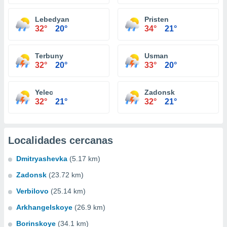
Lebedyan
Pristen
32°
20°
34°
21°
Terbuny
Usman
32°
20°
33°
20°
Yelec
Zadonsk
32°
21°
32°
21°
Localidades cercanas
Dmitryashevka
(5.17 km)
Zadonsk
(23.72 km)
Verbilovo
(25.14 km)
Arkhangelskoye
(26.9 km)
Borinskoye
(34.1 km)