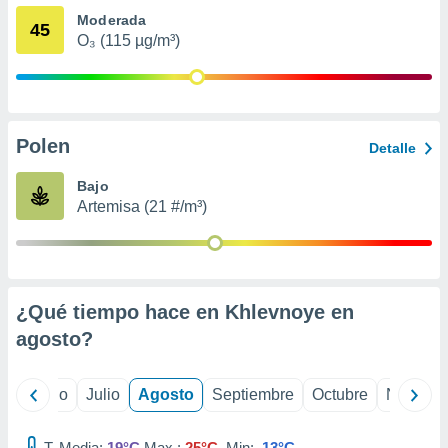
ados con el
Moderada
 seleccionar
45
o.
O₃ (115 µg/m³)
calización
precisa e
ión mediante
Polen
, publicidad
Detalle
dos,
Bajo
 publicidad
Artemisa (21 #/m³)
,
ón de
 desarrollo
s.
¿Qué tiempo hace en Khlevnoye en
tros 1199
ios
agosto
?
yo
Junio
Julio
Agosto
Septiembre
Octubre
Noviemb
T. Media:
19°C
Max.:
25°C
Min:
13°C