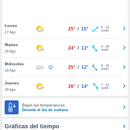
ste abono
 botón
.
Lunes
5
-
15
25°
/
15°
nto,
km/h
17 Ago
cios
Martes
kies,
4
-
35
24°
/
13°
km/h
18 Ago
ores únicos
as similares
nar,
Miércoles
8
-
23
25°
/
12°
rocesar
km/h
19 Ago
onales como
 este sitio
Jueves
recciones IP
7
-
21
26°
/
14°
km/h
20 Ago
ficadores de
 posible
s
Bajan las temperaturas
 traten tus
Durante el dia de mañana
nales en
 interés
go a lo que
Gráficas del tiempo
nerte. Para