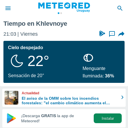
Tiempo en Khlevnoye
privacidad
21:03
Viernes
...
o de
om.uy
com.uy) ha
Cielo despejado
ado por
22°
es para
ue la
 que se
Menguante
e calidad.
Sensación de 20°
Iluminada:
36%
eder a este
ediante las
opciones:
Actualidad
El aviso de la OMM sobre los incendios
ookies y
forestales: "el cambio climático aumenta el
e forma
riesgo, pero no es el único culpable
¡Descarga
GRATIS
la app de
Instalar
d digital
Meteored!
ada, basada