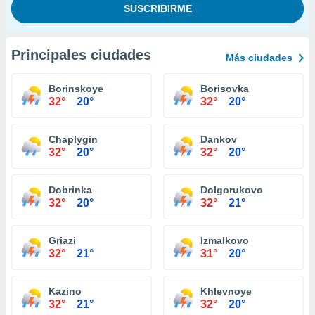
Principales ciudades
Más ciudades
Borinskoye
Borisovka
32°
20°
32°
20°
Chaplygin
Dankov
32°
20°
32°
20°
Dobrinka
Dolgorukovo
32°
20°
32°
21°
Griazi
Izmalkovo
32°
21°
31°
20°
Kazino
Khlevnoye
32°
21°
32°
20°