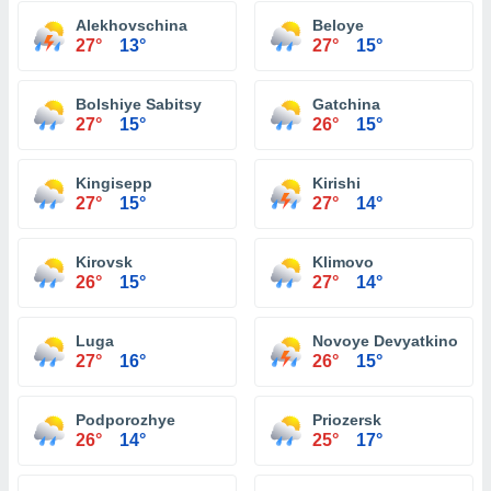
Alekhovschina
Beloye
27°
13°
27°
15°
Bolshiye Sabitsy
Gatchina
27°
15°
26°
15°
Kingisepp
Kirishi
27°
15°
27°
14°
Kirovsk
Klimovo
26°
15°
27°
14°
Luga
Novoye Devyatkino
27°
16°
26°
15°
Podporozhye
Priozersk
26°
14°
25°
17°