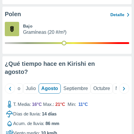
ados con el
 seleccionar
o.
Polen
Detalle
calización
Bajo
precisa e
Gramíneas (20 #/m³)
ión mediante
, publicidad
dos,
 publicidad
¿Qué tiempo hace en Kirishi en
,
agosto
?
ón de
 desarrollo
s.
yo
Junio
Julio
Agosto
Septiembre
Octubre
Noviemb
tros 1199
ios
T. Media:
16°C
Max.:
21°C
Min:
11°C
Días de lluvia:
14
días
Acum. de lluvia:
86 mm
Viento medio:
10 km/h