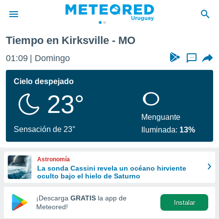
Tiempo en Kirksville - MO
privacidad
01:09
Domingo
...
o de
om.uy
com.uy) ha
Cielo despejado
ado por
23°
es para
ue la
 que se
Menguante
e calidad.
Sensación de 23°
Iluminada:
13%
eder a este
ediante las
opciones:
Astronomía
La sonda Cassini revela un océano hirviente
ookies y
oculto bajo el hielo de Saturno
e forma
¡Descarga
GRATIS
la app de
Instalar
d digital
Meteored!
ada, basada