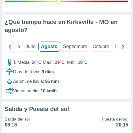
ados con el
 seleccionar
o.
calización
¿Qué tiempo hace en Kirksville - MO en
precisa e
agosto
?
ión mediante
, publicidad
yo
Junio
Julio
Agosto
Septiembre
Octubre
Noviemb
dos,
 publicidad
T. Media:
24°C
Max.:
29°C
Min:
19°C
,
Días de lluvia:
9
días
ón de
 desarrollo
Acum. de lluvia:
96 mm
s.
Viento medio:
10 km/h
tros 1199
ios
Salida y Puesta del sol
Salida del sol
Puesta del sol
06:16
20:15