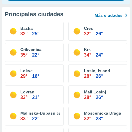
Principales ciudades
Más ciudades
Baska
Cres
32°
25°
32°
26°
Crikvenica
Krk
35°
22°
34°
24°
Lokve
Losinj Island
29°
16°
28°
26°
Lovran
Mali Losinj
33°
21°
28°
26°
Malinska-Dubasnica
Moscenicka Draga
33°
22°
32°
23°