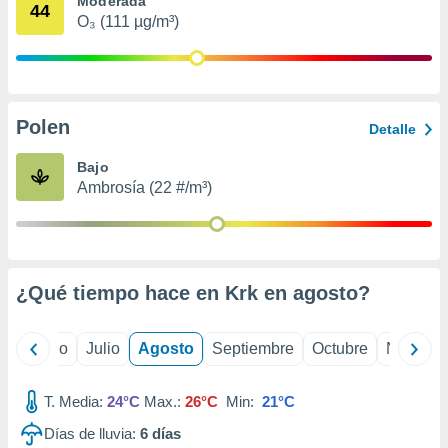
Moderada
ados con el
44
 seleccionar
O₃ (111 µg/m³)
o.
calización
precisa e
ión mediante
Polen
Detalle
, publicidad
Bajo
dos,
Ambrosía (22 #/m³)
 publicidad
,
ón de
 desarrollo
s.
¿Qué tiempo hace en Krk en
agosto
?
tros 1199
ios
yo
Junio
Julio
Agosto
Septiembre
Octubre
Noviemb
T. Media:
24°C
Max.:
26°C
Min:
21°C
Días de lluvia:
6
días