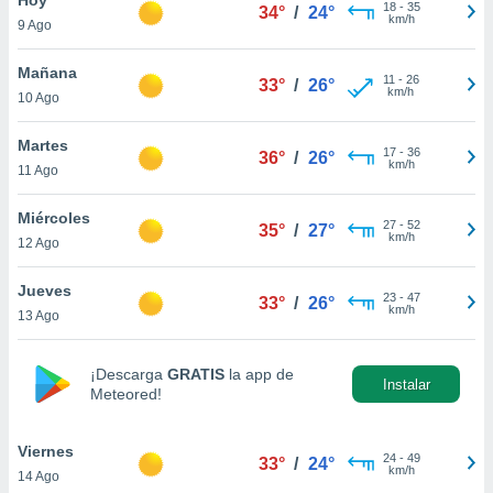
ublicidad y
18
-
35
34°
/
24°
km/h
9 Ago
do en
 mismo.
Mañana
11
-
26
33°
/
26°
sultar más
km/h
10 Ago
 en nuestra
 Cookies
y
Martes
17
-
36
ualquier
36°
/
26°
km/h
11 Ago
ento
 botón
Miércoles
27
-
52
35°
/
27°
ación de
km/h
12 Ago
kies
 disponible
Jueves
23
-
47
e nuestra
33°
/
26°
km/h
13 Ago
.
IVAMENTE,
¡Descarga
GRATIS
la app de
Instalar
Meteored!
as
 a cookies
Viernes
24
-
49
33°
/
24°
km/h
14 Ago
 no aceptar