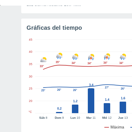
Luz diurna restante
10h 46m
Gráficas del tiempo
45
40
35°
34°
34°
34°
34°
35
33°
30
3.4
27°
25
26°
26°
26°
26°
25°
1.6
1.4
20
1.2
0.2
°C
Sáb
8
Dom
9
Lun
10
Mar
11
Mié
12
Jue
13
Máxima