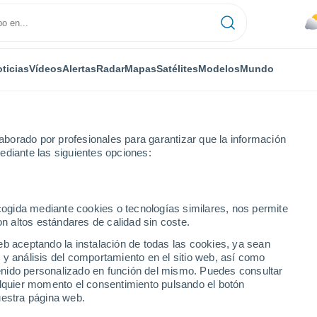
ticias
Vídeos
Alertas
Radar
Mapas
Satélites
Modelos
Mundo
borado por profesionales para garantizar que la información
ediante las siguientes opciones:
a Pelona
ecogida mediante cookies o tecnologías similares, nos permite
on altos estándares de calidad sin coste.
eb aceptando la instalación de todas las cookies, ya sean
 y análisis del comportamiento en el sitio web, así como
...
ntenido personalizado en función del mismo. Puedes consultar
alquier momento el consentimiento pulsando el botón
Por hora
uestra página web.
Calor Húmedo Sofocante en las
próximas horas