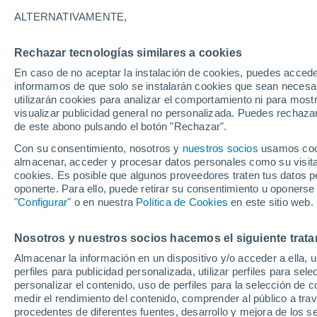
27°
ALTERNATIVAMENTE,
Rechazar tecnologías similares a cookies
Noreste
En caso de no aceptar la instalación de cookies, puedes accede
Sensación de 30°
23
-
38 km
informamos de que solo se instalarán cookies que sean necesari
utilizarán cookies para analizar el comportamiento ni para most
visualizar publicidad general no personalizada. Puedes rechazar
de este abono pulsando el botón "Rechazar".
Actualidad
Por qué nos preocupa el cambio climático pe
Con su consentimiento, nosotros y
nuestros socios
usamos cooki
rechazamos las leyes para frenarlo: la respue
almacenar, acceder y procesar datos personales como su visita e
de la ciencia
cookies. Es posible que algunos proveedores traten tus datos pe
Tiempo 1 - 7 días
Actualidad
Mapa de temperatura
oponerte. Para ello, puede retirar su consentimiento u oponerse
"Configurar"
o en nuestra
Política de Cookies
en este sitio web.
Nosotros y nuestros socios hacemos el siguiente trata
Mañana
Lunes
Hoy
Almacenar la información en un dispositivo y/o acceder a ella, 
9 Ago
10 Ago
8 Ago
perfiles para publicidad personalizada, utilizar perfiles para sele
personalizar el contenido, uso de perfiles para la selección de c
medir el rendimiento del contenido, comprender al público a tra
procedentes de diferentes fuentes, desarrollo y mejora de los se
30%
70%