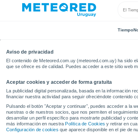
Tiempo
No
Aviso de privacidad
El contenido de Meteored.com.uy (meteored.com.uy) ha sido ela
que se ofrece es de calidad. Puedes acceder a este sitio web m
Aceptar cookies y acceder de forma gratuita
Inicio
Nicaragua
Departamento de Chontales
L
La publicidad digital personalizada, basada en la información r
financiar nuestra actividad para seguir ofreciéndote contenido c
Tiempo en La Pelona
Pulsando el botón "Aceptar y continuar", puedes acceder a la w
nuestras o de nuestros socios, que nos permiten el seguimiento
07:41
Sábado
desarrollar un perfil específico para mostrarte publicidad y co
más información en nuestra
Política de Cookies
y retirar en cu
Configuración de cookies
que aparece disponible en el pie de n
Parcialmente nuboso