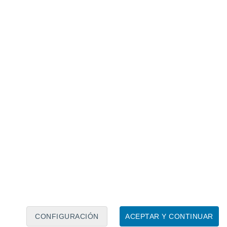
Calendario lunar
Lun
Mar
Mié
Jue
Vie
Sáb
Dom
8
9
10
11
12
13
14
15
16
17
18
19
20
21
CONFIGURACIÓN
ACEPTAR Y CONTINUAR