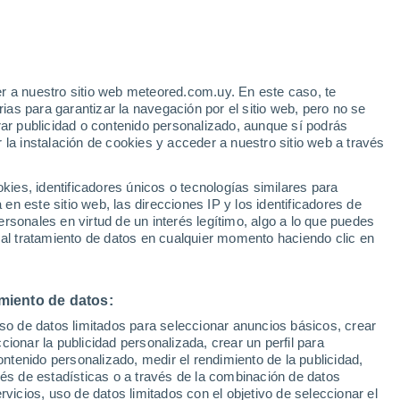
r a nuestro sitio web meteored.com.uy. En este caso, te
/h
as para garantizar la navegación por el sitio web, pero no se
rar publicidad o contenido personalizado, aunque sí podrás
 la instalación de cookies y acceder a nuestro sitio web a través
ro
es, identificadores únicos o tecnologías similares para
sta
n este sitio web, las direcciones IP y los identificadores de
rsonales en virtud de un interés legítimo, algo a lo que puedes
Radar de lluvia
Satélites
Modelos
 al tratamiento de datos en cualquier momento haciendo clic en
miento de datos:
Martes
Miércoles
Jueves
Viernes
uso de datos limitados para seleccionar anuncios básicos, crear
11 Ago
12 Ago
13 Ago
14 Ago
ccionar la publicidad personalizada, crear un perfil para
ontenido personalizado, medir el rendimiento de la publicidad,
vés de estadísticas o a través de la combinación de datos
rvicios, uso de datos limitados con el objetivo de seleccionar el
90%
90%
90%
80%