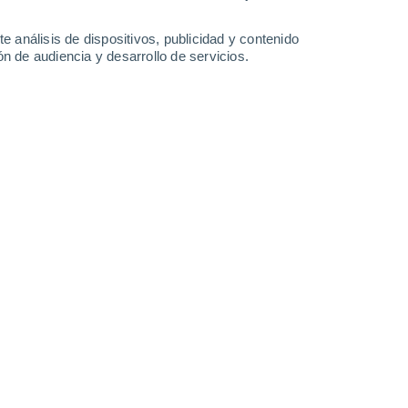
3.4 mm
1.4 mm
1.6 mm
1.1 mm
34°
/
26°
34°
/
27°
34°
/
26°
34°
/
26°
e análisis de dispositivos, publicidad y contenido
n de audiencia y desarrollo de servicios.
-
44
km/h
26
-
48
km/h
22
-
39
km/h
21
-
52
km/h
o
uboso
Noreste
2 Bajo
23
-
38 km/h
FPS:
no
uboso
Noreste
4 Medio
27
-
44 km/h
FPS:
6-10
uboso
Noreste
6 Alto
27
-
48 km/h
FPS:
15-25
Noreste
6 Alto
23
-
44 km/h
FPS:
15-25