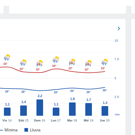
10
7.5
34°
34°
33°
33°
32°
32°
32°
5
26°
26°
26°
26°
26°
25°
2.2
2.5
1.8
1.7
1.4
1.3
1.1
1.1
mm
Vie
14
Sáb
15
Dom
16
Lun
17
Mar
18
Mié
19
Jue
20
Mínima
Lluvia