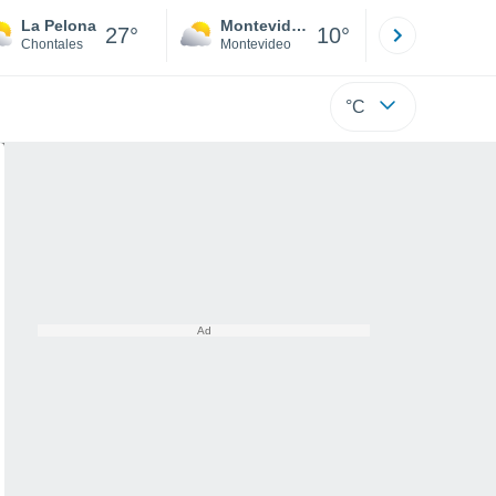
La Pelona
Montevideo
Maldonad
27°
10°
Chontales
Montevideo
Maldonado
°C