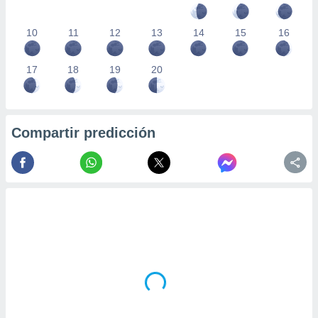
10
11
12
13
14
15
16
17
18
19
20
Compartir predicción