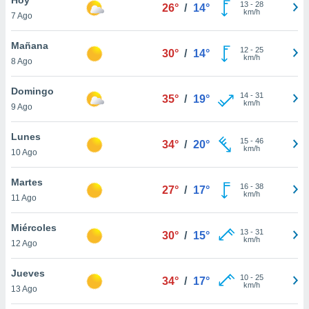
ublicidad y
13
-
28
26°
/
14°
km/h
7 Ago
do en
 mismo.
Mañana
12
-
25
30°
/
14°
sultar más
km/h
8 Ago
 en nuestra
 Cookies
y
Domingo
14
-
31
ualquier
35°
/
19°
km/h
9 Ago
ento
 botón
Lunes
15
-
46
34°
/
20°
ación de
km/h
10 Ago
kies
 disponible
Martes
16
-
38
e nuestra
27°
/
17°
km/h
11 Ago
.
Miércoles
IVAMENTE,
13
-
31
30°
/
15°
km/h
12 Ago
as
Jueves
10
-
25
34°
/
17°
 a cookies
km/h
13 Ago
 no aceptar