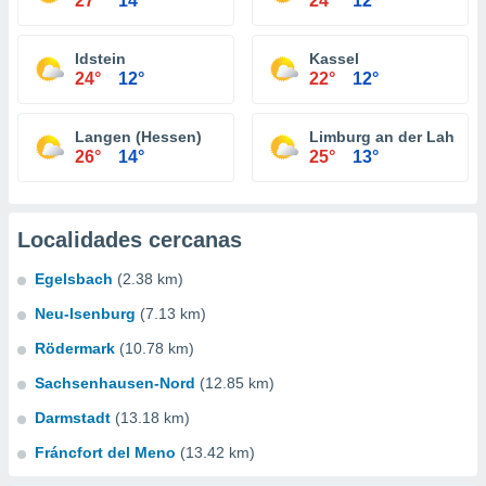
27°
14°
24°
12°
Idstein
Kassel
24°
12°
22°
12°
Langen (Hessen)
Limburg an der Lahn
26°
14°
25°
13°
Localidades cercanas
Egelsbach
(2.38 km)
Neu-Isenburg
(7.13 km)
Rödermark
(10.78 km)
Sachsenhausen-Nord
(12.85 km)
Darmstadt
(13.18 km)
Fráncfort del Meno
(13.42 km)