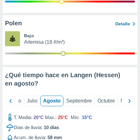
ados con el
 seleccionar
o.
calización
Polen
Detalle
precisa e
ión mediante
Bajo
Artemisa (18 #/m³)
, publicidad
dos,
 publicidad
,
¿Qué tiempo hace en Langen (Hessen)
ón de
 desarrollo
en
agosto
?
s.
tros 1199
yo
Junio
Julio
Agosto
Septiembre
Octubre
Noviemb
ios
T. Media:
20°C
Max.:
25°C
Min:
15°C
Días de lluvia:
10
días
Acum. de lluvia:
58 mm