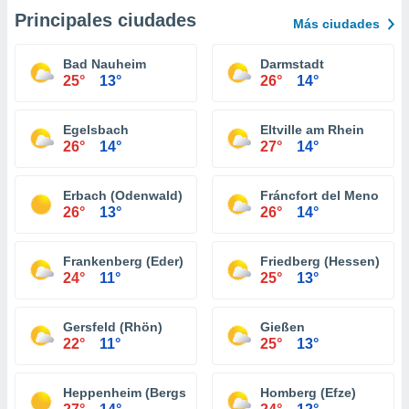
Principales ciudades
Más ciudades
Bad Nauheim
Darmstadt
25°
13°
26°
14°
Egelsbach
Eltville am Rhein
26°
14°
27°
14°
Erbach (Odenwald)
Fráncfort del Meno
26°
13°
26°
14°
Frankenberg (Eder)
Friedberg (Hessen)
24°
11°
25°
13°
Gersfeld (Rhön)
Gießen
22°
11°
25°
13°
Heppenheim (Bergstraße)
Homberg (Efze)