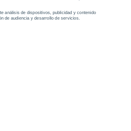
1.9 mm
6.2 mm
3.8 mm
31°
/
26°
30°
/
25°
32°
/
24°
32°
/
25°
e análisis de dispositivos, publicidad y contenido
n de audiencia y desarrollo de servicios.
-
46
km/h
19
-
42
km/h
22
-
41
km/h
24
-
47
km/h
o
Este
3 Medio
18
-
33 km/h
FPS:
6-10
Este
5 Medio
19
-
35 km/h
FPS:
6-10
Este
7 Alto
19
-
36 km/h
FPS:
15-25
Este
9 ¡Muy Alto!
20
-
37 km/h
FPS:
25-50