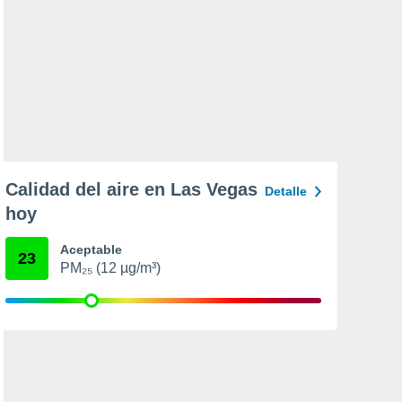
Calidad del aire en Las Vegas
Detalle
hoy
Aceptable
23
PM₂₅ (12 µg/m³)