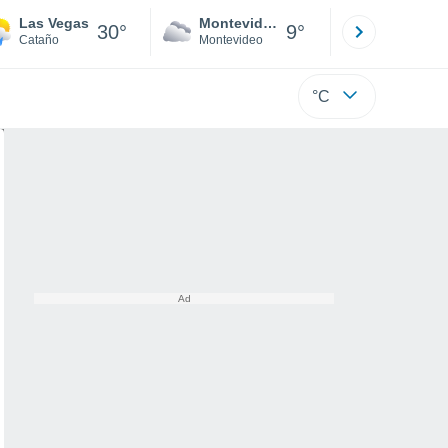
Las Vegas
Montevideo
Maldonad
30°
9°
Cataño
Montevideo
Maldonado
°C