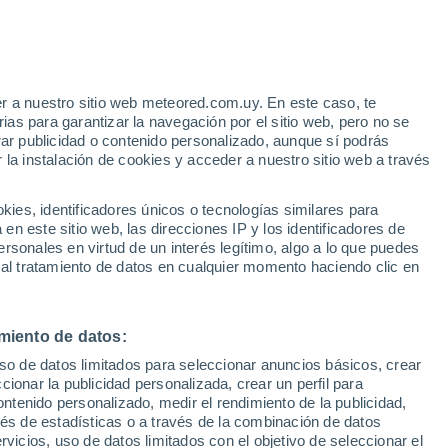
Aviso de nivel amarillo
Alerta moderada por altas
temperaturas en Las Vegas hoy
r a nuestro sitio web meteored.com.uy. En este caso, te
/h
as para garantizar la navegación por el sitio web, pero no se
rar publicidad o contenido personalizado, aunque sí podrás
 la instalación de cookies y acceder a nuestro sitio web a través
tales:
es, identificadores únicos o tecnologías similares para
 no
n este sitio web, las direcciones IP y los identificadores de
rsonales en virtud de un interés legítimo, algo a lo que puedes
 de lluvia
Satélites
Modelos
 al tratamiento de datos en cualquier momento haciendo clic en
miento de datos:
Lunes
Martes
Miércoles
Jueves
uso de datos limitados para seleccionar anuncios básicos, crear
10 Ago
11 Ago
12 Ago
13 Ago
ccionar la publicidad personalizada, crear un perfil para
ontenido personalizado, medir el rendimiento de la publicidad,
vés de estadísticas o a través de la combinación de datos
rvicios, uso de datos limitados con el objetivo de seleccionar el
80%
90%
80%