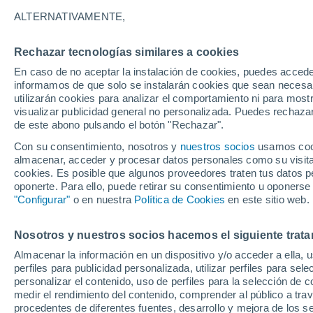
29°
ALTERNATIVAMENTE,
Rechazar tecnologías similares a cookies
Este
En caso de no aceptar la instalación de cookies, puedes accede
Sensación de 32°
18
-
33 km
informamos de que solo se instalarán cookies que sean necesari
utilizarán cookies para analizar el comportamiento ni para most
visualizar publicidad general no personalizada. Puedes rechazar
de este abono pulsando el botón "Rechazar".
Actualidad
El aviso de la OMM sobre los incendios fores
Con su consentimiento, nosotros y
nuestros socios
usamos cooki
"el cambio climático aumenta el riesgo, pero
almacenar, acceder y procesar datos personales como su visita e
es el único culpable
cookies. Es posible que algunos proveedores traten tus datos pe
Tiempo 1 - 7 días
Actualidad
Mapa de lluvia
Radar
oponerte. Para ello, puede retirar su consentimiento u oponerse
"Configurar"
o en nuestra
Política de Cookies
en este sitio web.
Nosotros y nuestros socios hacemos el siguiente trata
Mañana
Domingo
Hoy
Almacenar la información en un dispositivo y/o acceder a ella, 
8 Ago
9 Ago
7 Ago
perfiles para publicidad personalizada, utilizar perfiles para sele
personalizar el contenido, uso de perfiles para la selección de c
medir el rendimiento del contenido, comprender al público a tra
procedentes de diferentes fuentes, desarrollo y mejora de los se
60%
80%
80%