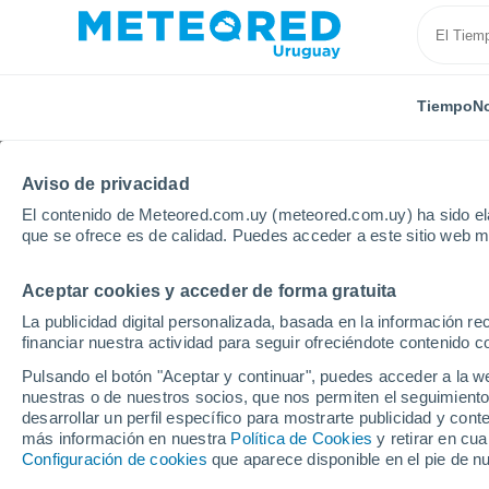
Tiempo
No
Aviso de privacidad
El contenido de Meteored.com.uy (meteored.com.uy) ha sido ela
que se ofrece es de calidad. Puedes acceder a este sitio web m
Aceptar cookies y acceder de forma gratuita
Inicio
Puerto Rico
Municipio de Cataño
Las Veg
La publicidad digital personalizada, basada en la información r
financiar nuestra actividad para seguir ofreciéndote contenido c
Tiempo en Las Vegas (
Pulsando el botón "Aceptar y continuar", puedes acceder a la w
nuestras o de nuestros socios, que nos permiten el seguimiento
09:25
Viernes
desarrollar un perfil específico para mostrarte publicidad y co
más información en nuestra
Política de Cookies
y retirar en cu
Configuración de cookies
que aparece disponible en el pie de n
Nubes y claros