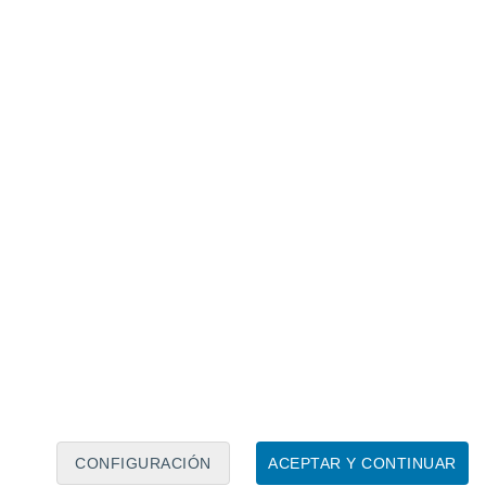
Calendario lunar
Lun
Mar
Mié
Jue
Vie
Sáb
Dom
7
8
9
10
11
12
13
14
15
16
17
18
19
20
CONFIGURACIÓN
ACEPTAR Y CONTINUAR