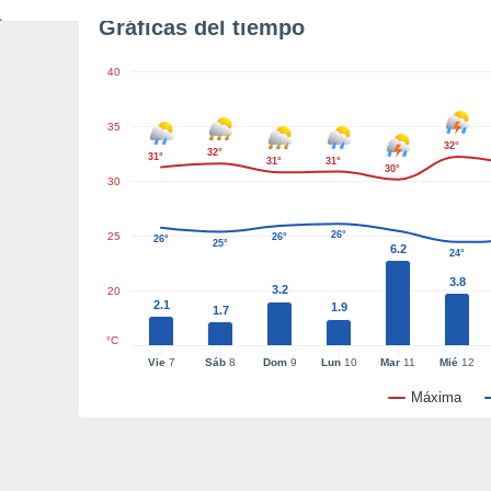
Gráficas del tiempo
40
35
32°
32°
31°
31°
31°
30°
30
26°
25
26°
26°
25°
6.2
24°
3.8
3.2
20
2.1
1.9
1.7
°C
Vie
7
Sáb
8
Dom
9
Lun
10
Mar
11
Mié
12
Máxima