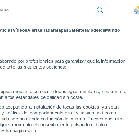
ticias
Vídeos
Alertas
Radar
Mapas
Satélites
Modelos
Mundo
borado por profesionales para garantizar que la información
ediante las siguientes opciones:
as
ecogida mediante cookies o tecnologías similares, nos permite
on altos estándares de calidad sin coste.
Puerto Rico)
eb aceptando la instalación de todas las cookies, ya sean
 y análisis del comportamiento en el sitio web, así como
...
ntenido personalizado en función del mismo. Puedes consultar
alquier momento el consentimiento pulsando el botón
Por hora
uestra página web.
Calor Húmedo Sofocante en las
próximas horas