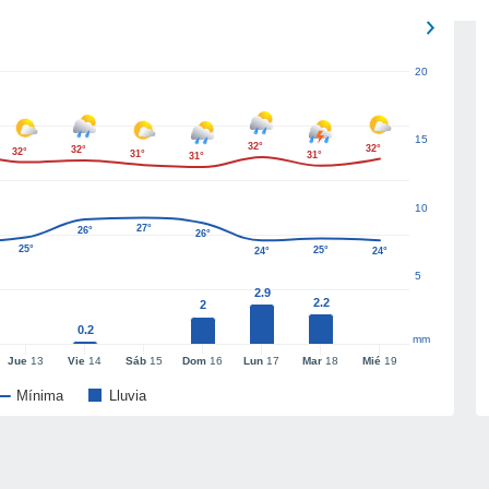
20
15
32°
32°
32°
32°
31°
31°
31°
10
27°
26°
26°
25°
25°
24°
24°
5
2.9
2.2
2
0.2
mm
Jue
13
Vie
14
Sáb
15
Dom
16
Lun
17
Mar
18
Mié
19
Mínima
Lluvia