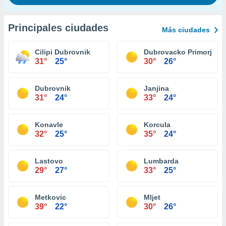
Principales ciudades
Más ciudades
Cilipi Dubrovnik
Dubrovacko Primorje
31°
25°
30°
26°
Dubrovnik
Janjina
31°
24°
33°
24°
Konavle
Korcula
32°
25°
35°
24°
Lastovo
Lumbarda
29°
27°
33°
25°
Metkovic
Mljet
39°
22°
30°
26°