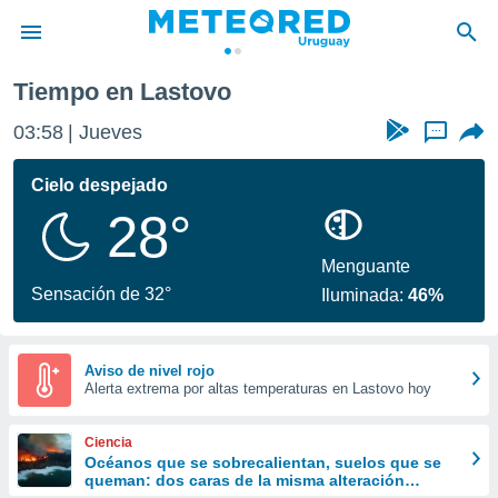
Tiempo en Lastovo
privacidad
03:58
Jueves
...
o de
om.uy
com.uy) ha
Cielo despejado
ado por
28°
es para
ue la
 que se
Menguante
e calidad.
Sensación de 32°
Iluminada:
46%
eder a este
ediante las
opciones:
Aviso de nivel rojo
Alerta extrema por altas temperaturas en Lastovo hoy
ookies y
e forma
Ciencia
d digital
Océanos que se sobrecalientan, suelos que se
queman: dos caras de la misma alteración
ada, basada