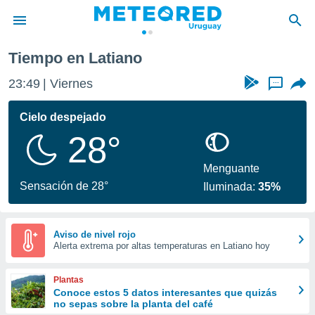
Tiempo en Latiano
privacidad
23:49
Viernes
...
o de
om.uy
com.uy) ha
Cielo despejado
ado por
28°
es para
ue la
 que se
Menguante
e calidad.
Sensación de 28°
Iluminada:
35%
eder a este
ediante las
opciones:
Aviso de nivel rojo
Alerta extrema por altas temperaturas en Latiano hoy
ookies y
e forma
Plantas
d digital
Conoce estos 5 datos interesantes que quizás
no sepas sobre la planta del café
ada, basada