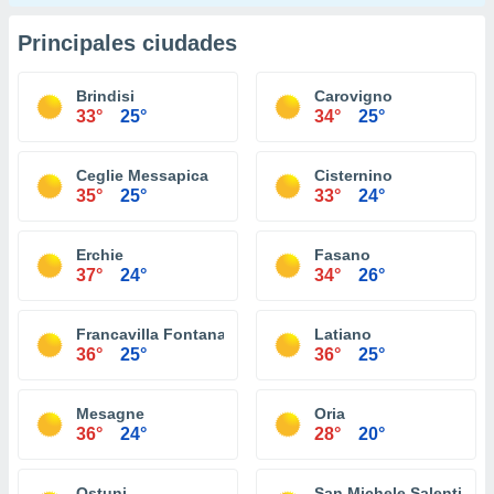
Principales ciudades
Brindisi
Carovigno
33°
25°
34°
25°
Ceglie Messapica
Cisternino
35°
25°
33°
24°
Erchie
Fasano
37°
24°
34°
26°
Francavilla Fontana
Latiano
36°
25°
36°
25°
Mesagne
Oria
36°
24°
28°
20°
Ostuni
San Michele Salentino