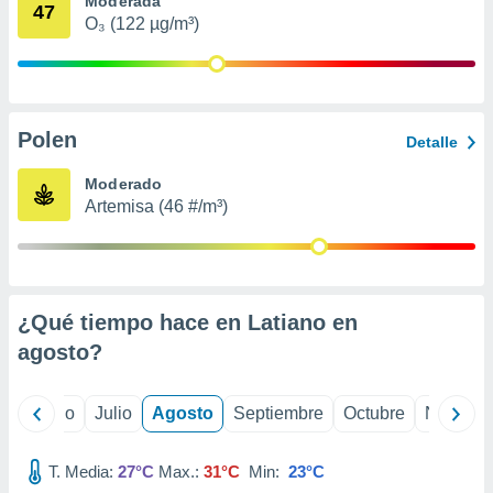
Moderada
ados con el
47
 seleccionar
O₃ (122 µg/m³)
o.
calización
precisa e
ión mediante
Polen
Detalle
, publicidad
Moderado
dos,
Artemisa (46 #/m³)
 publicidad
,
ón de
 desarrollo
s.
¿Qué tiempo hace en Latiano en
tros 1199
agosto
?
ios
yo
Junio
Julio
Agosto
Septiembre
Octubre
Noviemb
T. Media:
27°C
Max.:
31°C
Min:
23°C