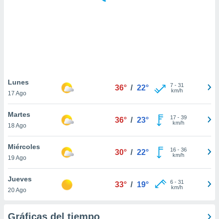
ste abono
 botón
.
nto,
cios
kies,
Lunes
7
-
31
ores únicos
36°
/
22°
km/h
17 Ago
as similares
nar,
Martes
rocesar
17
-
39
36°
/
23°
km/h
onales como
18 Ago
 este sitio
recciones IP
Miércoles
16
-
36
30°
/
22°
ficadores de
km/h
19 Ago
 posible
s
Jueves
 traten tus
6
-
31
33°
/
19°
km/h
nales en
20 Ago
 interés
go a lo que
Gráficas del tiempo
nerte. Para