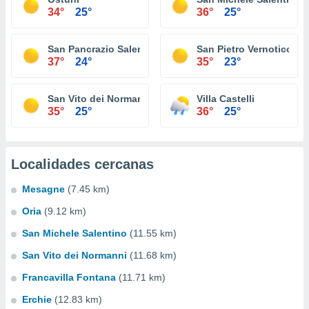
34°
25°
36°
25°
San Pancrazio Salentino
San Pietro Vernotico
37°
24°
35°
23°
San Vito dei Normanni
Villa Castelli
35°
25°
36°
25°
Localidades cercanas
Mesagne
(7.45 km)
Oria
(9.12 km)
San Michele Salentino
(11.55 km)
San Vito dei Normanni
(11.68 km)
Francavilla Fontana
(11.71 km)
Erchie
(12.83 km)