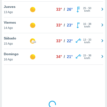
ón de
uedes
Jueves
25
-
50
33°
/
26°
uestro sitio
km/h
13 Ago
ed.com.uy.
o, te
Viernes
 de que
16
-
38
33°
/
23°
km/h
14 Ago
talarán
e sean
para
Sábado
13
-
33
33°
/
22°
a
km/h
15 Ago
por el sitio
o se
Domingo
15
-
38
cookies para
34°
/
21°
km/h
16 Ago
nto ni para
licidad o
ado, aunque
sualizar
general no
ada. Puedes
 instalación
y acceder a
io web a