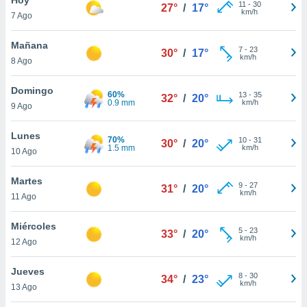
ublicidad y
11
-
30
27°
/
17°
km/h
7 Ago
do en
 mismo.
Mañana
7
-
23
30°
/
17°
sultar más
km/h
8 Ago
 en nuestra
 Cookies
y
Domingo
60%
13
-
35
ualquier
32°
/
20°
0.9 mm
km/h
9 Ago
ento
 botón
Lunes
70%
10
-
31
30°
/
20°
ación de
1.5 mm
km/h
10 Ago
kies
 disponible
Martes
9
-
27
e nuestra
31°
/
20°
km/h
11 Ago
.
Miércoles
IVAMENTE,
5
-
23
33°
/
20°
km/h
12 Ago
as
Jueves
8
-
30
34°
/
23°
 a cookies
km/h
13 Ago
 no aceptar