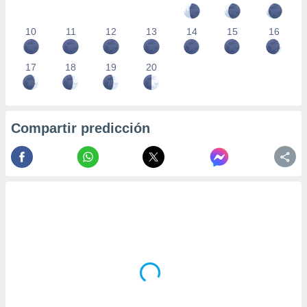
10
11
12
13
14
15
16
17
18
19
20
Compartir predicción