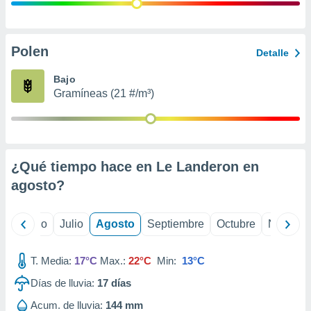
ados con el
 seleccionar
o.
calización
Polen
Detalle
precisa e
ión mediante
Bajo
Gramíneas (21 #/m³)
, publicidad
dos,
 publicidad
,
¿Qué tiempo hace en Le Landeron en
ón de
 desarrollo
agosto
?
s.
tros 1199
yo
Junio
Julio
Agosto
Septiembre
Octubre
Noviemb
ios
T. Media:
17°C
Max.:
22°C
Min:
13°C
Días de lluvia:
17
días
Acum. de lluvia:
144 mm