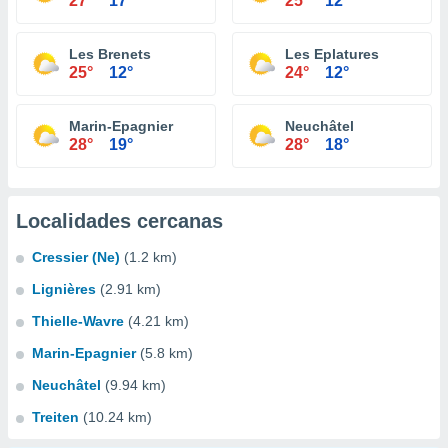
27°
17°
25°
12°
Les Brenets
Les Eplatures
25°
12°
24°
12°
Marin-Epagnier
Neuchâtel
28°
19°
28°
18°
Localidades cercanas
Cressier (Ne)
(1.2 km)
Lignières
(2.91 km)
Thielle-Wavre
(4.21 km)
Marin-Epagnier
(5.8 km)
Neuchâtel
(9.94 km)
Treiten
(10.24 km)