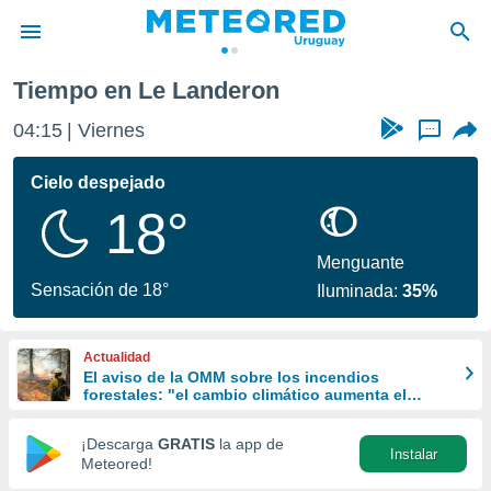
Tiempo en Le Landeron
privacidad
04:15
Viernes
...
o de
om.uy
com.uy) ha
Cielo despejado
ado por
18°
es para
ue la
 que se
Menguante
e calidad.
Sensación de 18°
Iluminada:
35%
eder a este
ediante las
opciones:
Actualidad
El aviso de la OMM sobre los incendios
ookies y
forestales: "el cambio climático aumenta el
e forma
riesgo, pero no es el único culpable
¡Descarga
GRATIS
la app de
Instalar
d digital
Meteored!
ada, basada