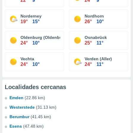
22°
9°
24°
9°
Norderney
Nordhorn
19°
15°
26°
10°
Oldenburg (Oldenburg)
Osnabrück
24°
10°
25°
11°
Vechta
Verden (Aller)
24°
10°
24°
11°
Localidades cercanas
Emden
(22.86 km)
Westerstede
(31.13 km)
Berumbur
(41.45 km)
Esens
(47.48 km)