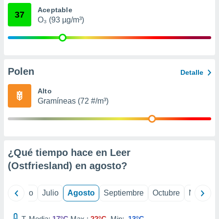
ados con el
Aceptable
 seleccionar
37
o.
O₃ (93 µg/m³)
calización
precisa e
ión mediante
Polen
, publicidad
Detalle
dos,
Alto
 publicidad
Gramíneas (72 #/m³)
,
ón de
 desarrollo
s.
¿Qué tiempo hace en Leer
tros 1199
ios
(Ostfriesland) en
agosto
?
yo
Junio
Julio
Agosto
Septiembre
Octubre
Noviemb
T. Media:
17°C
Max.:
22°C
Min:
13°C