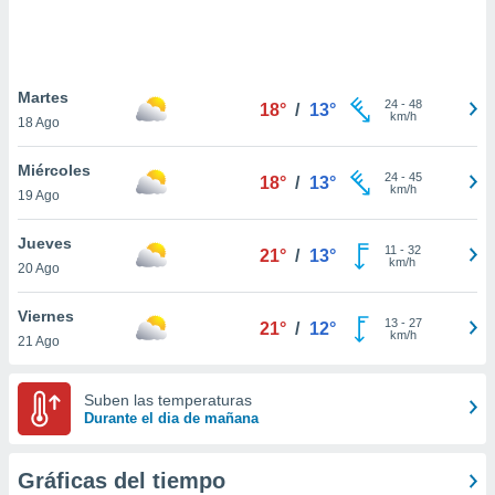
ste abono
 botón
.
Martes
24
-
48
18°
/
13°
nto,
km/h
18 Ago
cios
Miércoles
kies,
24
-
45
18°
/
13°
km/h
19 Ago
ores únicos
as similares
nar,
Jueves
11
-
32
21°
/
13°
rocesar
km/h
20 Ago
onales como
 este sitio
Viernes
recciones IP
13
-
27
21°
/
12°
km/h
21 Ago
ficadores de
 posible
s
Suben las temperaturas
 traten tus
Durante el dia de mañana
nales en
 interés
go a lo que
Gráficas del tiempo
nerte. Para