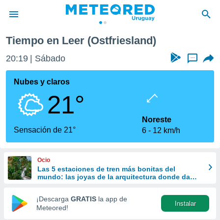
Tiempo en Leer (Ostfriesland)
privacidad
20:19
Sábado
...
o de
om.uy
com.uy) ha
Nubes y claros
ado por
21°
es para
ue la
 que se
Noreste
e calidad.
Sensación de 21°
6
12 km/h
eder a este
ediante las
opciones:
Ocio
Las 5 estaciones de tren más bonitas del
ookies y
mundo: las joyas de la arquitectura donde da
e forma
gusto perder el viaje
¡Descarga
GRATIS
la app de
Instalar
d digital
Meteored!
ada, basada