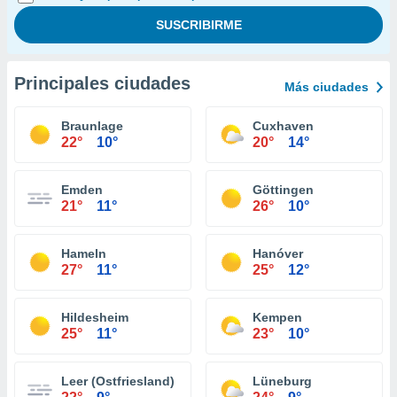
Principales ciudades
Más ciudades
Braunlage
Cuxhaven
22°
10°
20°
14°
Emden
Göttingen
21°
11°
26°
10°
Hameln
Hanóver
27°
11°
25°
12°
Hildesheim
Kempen
25°
11°
23°
10°
Leer (Ostfriesland)
Lüneburg