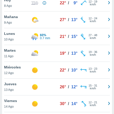
ublicidad y
12
-
19
22°
/
9°
km/h
8 Ago
do en
 mismo.
Mañana
12
-
24
27°
/
13°
sultar más
km/h
9 Ago
 en nuestra
 Cookies
y
Lunes
60%
27
-
48
ualquier
21°
/
15°
0.7 mm
km/h
10 Ago
ento
 botón
Martes
19
-
36
19°
/
13°
ación de
km/h
11 Ago
kies
 disponible
Miércoles
13
-
23
e nuestra
22°
/
10°
km/h
12 Ago
.
Jueves
IVAMENTE,
15
-
31
26°
/
12°
km/h
13 Ago
as
Viernes
12
-
21
30°
/
14°
 a cookies
km/h
14 Ago
 no aceptar