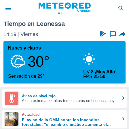
Tiempo en Leonessa
privacidad
14:19
Viernes
...
o de
om.uy
com.uy) ha
Nubes y claros
ado por
30°
es para
ue la
 que se
UV
8 ¡Muy Alto!
e calidad.
Sensación de 29°
FPS
25-50
eder a este
ediante las
opciones:
Aviso de nivel rojo
Alerta extrema por altas temperaturas en Leonessa hoy
ookies y
e forma
Actualidad
d digital
El aviso de la OMM sobre los incendios
forestales: "el cambio climático aumenta el
ada, basada