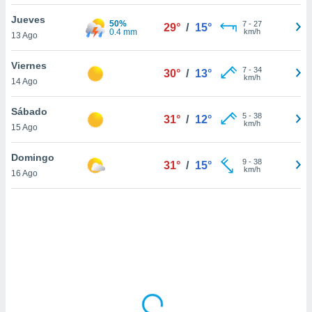
ón de
uedes
Jueves
50%
7
-
27
29°
/
15°
uestro sitio
0.4 mm
km/h
13 Ago
ed.com.uy.
o, te
Viernes
 de que
7
-
34
30°
/
13°
km/h
14 Ago
talarán
e sean
para
Sábado
5
-
38
31°
/
12°
a
km/h
15 Ago
por el sitio
o se
Domingo
9
-
38
cookies para
31°
/
15°
km/h
16 Ago
nto ni para
licidad o
ado, aunque
sualizar
general no
ada. Puedes
 instalación
y acceder a
io web a