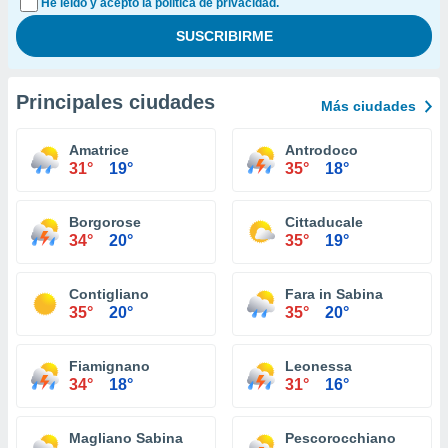
He leído y acepto la política de privacidad.
Principales ciudades
Más ciudades
Amatrice
Antrodoco
31°
19°
35°
18°
Borgorose
Cittaducale
34°
20°
35°
19°
Contigliano
Fara in Sabina
35°
20°
35°
20°
Fiamignano
Leonessa
34°
18°
31°
16°
Magliano Sabina
Pescorocchiano