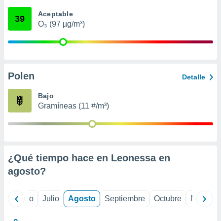
ados con el
 seleccionar
Aceptable
39
o.
O₃ (97 µg/m³)
calización
precisa e
ión mediante
, publicidad
Polen
Detalle
dos,
Bajo
 publicidad
Gramíneas (11 #/m³)
,
ón de
 desarrollo
s.
tros 1199
¿Qué tiempo hace en Leonessa en
ios
agosto
?
yo
Junio
Julio
Agosto
Septiembre
Octubre
Noviemb