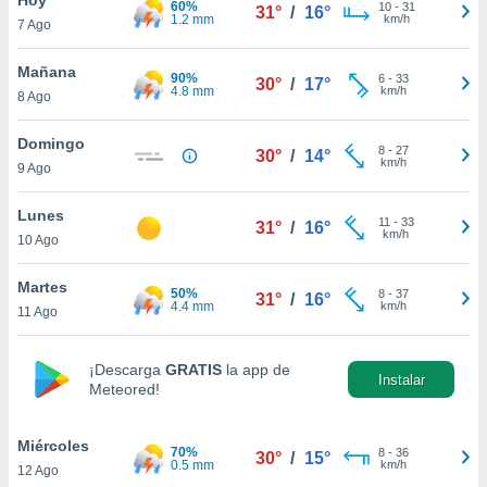
60%
ublicidad y
10
-
31
31°
/
16°
1.2 mm
km/h
7 Ago
do en
 mismo.
Mañana
90%
6
-
33
30°
/
17°
sultar más
4.8 mm
km/h
8 Ago
 en nuestra
 Cookies
y
Domingo
8
-
27
ualquier
30°
/
14°
km/h
9 Ago
ento
 botón
Lunes
11
-
33
31°
/
16°
ación de
km/h
10 Ago
kies
 disponible
Martes
50%
8
-
37
e nuestra
31°
/
16°
4.4 mm
km/h
11 Ago
.
IVAMENTE,
¡Descarga
GRATIS
la app de
Instalar
Meteored!
as
 a cookies
Miércoles
70%
8
-
36
30°
/
15°
0.5 mm
km/h
12 Ago
 no aceptar