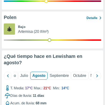
ados con el
 seleccionar
o.
calización
Polen
Detalle
precisa e
ión mediante
Bajo
Artemisa (20 #/m³)
, publicidad
dos,
 publicidad
,
¿Qué tiempo hace en Lewisham en
ón de
 desarrollo
agosto
?
s.
tros 1199
yo
Junio
Julio
Agosto
Septiembre
Octubre
Noviemb
ios
T. Media:
17°C
Max.:
21°C
Min:
14°C
Días de lluvia:
11
días
Acum. de lluvia:
68 mm