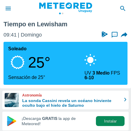
Tiempo en Lewisham
privacidad
09:41
Domingo
...
o de
om.uy
com.uy) ha
Soleado
ado por
25°
es para
ue la
 que se
UV
3 Medio
FPS
e calidad.
Sensación de 25°
6-10
eder a este
ediante las
opciones:
Astronomía
La sonda Cassini revela un océano hirviente
ookies y
oculto bajo el hielo de Saturno
e forma
¡Descarga
GRATIS
la app de
Instalar
d digital
Meteored!
ada, basada