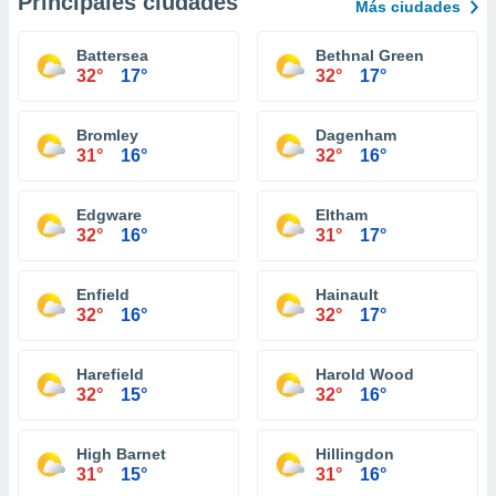
Principales ciudades
Más ciudades
Battersea
Bethnal Green
32°
17°
32°
17°
Bromley
Dagenham
31°
16°
32°
16°
Edgware
Eltham
32°
16°
31°
17°
Enfield
Hainault
32°
16°
32°
17°
Harefield
Harold Wood
32°
15°
32°
16°
High Barnet
Hillingdon
31°
15°
31°
16°