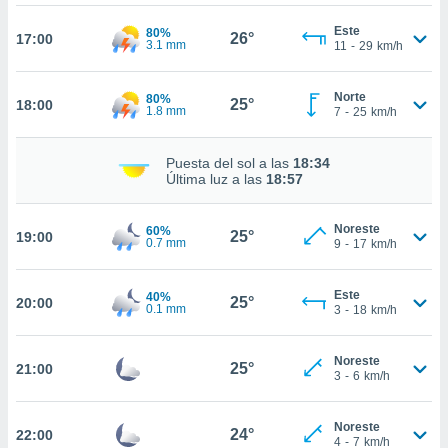
ed.com.uy.
o, te
Este
80%
26°
17:00
 de que
3.1 mm
11
-
29
km/h
talarán
e sean
Norte
80%
para
25°
18:00
1.8 mm
7
-
25
km/h
a
por el sitio
o se
Puesta del sol a las
18:34
cookies para
Última luz a las
18:57
nto ni para
Noreste
60%
licidad o
25°
19:00
0.7 mm
9
-
17
km/h
ado, aunque
sualizar
Este
40%
25°
20:00
0.1 mm
general no
3
-
18
km/h
ada. Puedes
 instalación
Noreste
y acceder a
25°
21:00
3
-
6
km/h
io web a
ste abono
 botón
Noreste
24°
22:00
4
-
7
km/h
.