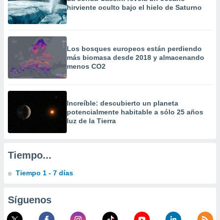
calización
hirviente oculto bajo el hielo de Saturno
precisa e
ión mediante
, publicidad
Los bosques europeos están perdiendo
más biomasa desde 2018 y almacenando
dos,
menos CO2
 publicidad
,
ón de
 desarrollo
Increíble: descubierto un planeta
s.
potencialmente habitable a sólo 25 años
luz de la Tierra
tros 1199
ios
Tiempo...
Tiempo 1 - 7 días
Síguenos