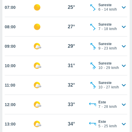
nos permite
Sureste
25°
07:00
estra
6
-
14
km/h
ara seguir
e contenido
ACEPTAR
stándares
Sureste
27°
08:00
Y
7
-
18
km/h
sin coste.
CONTINUAR
 botón
Sureste
continuar",
29°
09:00
CONFIGURACIÓN
9
-
23
km/h
der a la
ndo la
 de todas
Sureste
31°
10:00
, ya sean
10
-
29
km/h
de nuestros
 nos
Sureste
32°
11:00
10
-
27
km/h
 y análisis
tamiento en
b, así como
Este
33°
12:00
un perfil
7
-
28
km/h
para
ublicidad y
Este
34°
13:00
5
-
25
km/h
do en