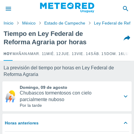
privacidad
o de
Inicio
México
Estado de Campeche
Ley Federal de Refo
om.uy
com.uy) ha
Tiempo en Ley Federal de
ado por
Reforma Agraria por horas
es para
ue la
 que se
HOY
MAÑANA
MAR. 11
MIÉ. 12
JUE. 13
VIE. 14
SÁB. 15
DOM. 16
LUN.
e calidad.
eder a este
La previsión del tiempo por horas en Ley Federal de
ediante las
Reforma Agraria
opciones:
Domingo, 09 de agosto
ookies y
Chubascos tormentosos con cielo
e forma
parcialmente nuboso
Por la tarde
d digital
ada, basada
mación
Horas anteriores
ediante
ecnologías