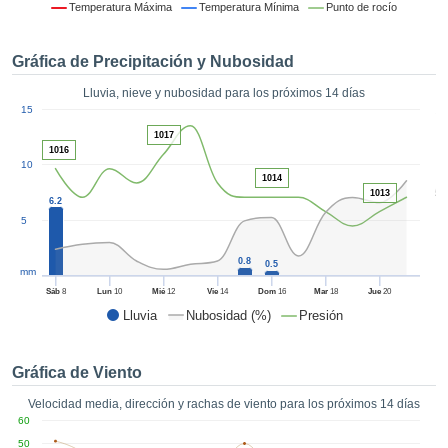
formación
Temperatura Máxima
Temperatura Mínima
Punto de rocío
 mediante
tecnologías
Gráfica de Precipitación y Nubosidad
nos permite
r nuestra
Lluvia, nieve y nubosidad para los próximos 14 días
para seguir
1
15
e contenido
ACEPTAR
1017
estándares
Y
1016
 sin coste.
10
CONTINUAR
1014
 el botón
5
1013
6.2
continuar",
CONFIGURACIÓN
5
ceder a la
tando la
0.8
n de todas
0.5
mm
s, ya sean
Sáb
8
Lun
10
Mié
12
Vie
14
Dom
16
Mar
18
Jue
20
de nuestros
Lluvia
Nubosidad (%)
Presión
 que nos
ten el
 y análisis
Gráfica de Viento
tamiento en
b, así como
Velocidad media, dirección y rachas de viento para los próximos 14 días
r un perfil
60
ico para
50