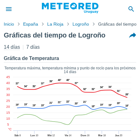
Inicio
España
La Rioja
Logroño
Gráficas del tiempo
privacidad
Gráficas del tiempo de Logroño
enido de
d.com.uy
14 días
7 días
com.uy) ha
orado por
Gráfica de Temperatura
ales para
ar que la
Temperatura máxima, temperatura mínima y punto de rocío para los próximos
14 días
ón que se
45
de calidad.
40°
40°
39°
40
37°
37°
37°
eder a este
34°
35°
34°
34°
35
32°
32°
ediante las
31°
30
28°
 opciones:
25
22°
21°
21°
21°
20°
20°
19°
19°
19°
19°
19°
19°
18°
20
18°
cookies y
15
de forma
10
uita
5
dad digital
°C
ada, basada
Sáb
8
Lun
10
Mié
12
Vie
14
Dom
16
Mar
18
Jue
20