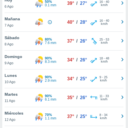
50%
ublicidad y
16
-
40
39°
/
27°
0.1 mm
km/h
6 Ago
do en
 mismo.
Mañana
16
-
40
40°
/
28°
sultar más
km/h
7 Ago
 en nuestra
 Cookies
y
Sábado
80%
25
-
53
ualquier
37°
/
26°
7.6 mm
km/h
8 Ago
ento
 botón
Domingo
90%
18
-
48
34°
/
26°
ación de
8.3 mm
km/h
9 Ago
kies
 disponible
Lunes
90%
9
-
25
e nuestra
34°
/
25°
2.9 mm
km/h
10 Ago
.
Martes
IVAMENTE,
90%
11
-
33
35°
/
26°
6.1 mm
km/h
11 Ago
as
Miércoles
70%
8
-
34
37°
/
25°
 a cookies
1.1 mm
km/h
12 Ago
 no aceptar