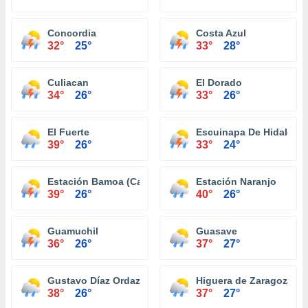
Concordia
Costa Azul
32°
25°
33°
28°
Culiacan
El Dorado
34°
26°
33°
26°
El Fuerte
Escuinapa De Hidalgo
39°
26°
33°
24°
Estación Bamoa (Campo Wilson)
Estación Naranjo
39°
26°
40°
26°
Guamuchil
Guasave
36°
26°
37°
27°
Gustavo Díaz Ordaz (El Carrizo)
Higuera de Zaragoza
38°
26°
37°
27°