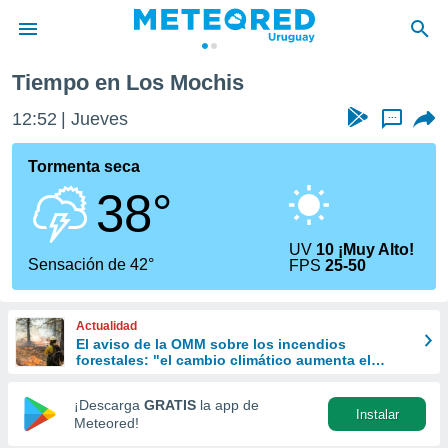
Tiempo en Los Mochis
privacidad
12:52
Jueves
...
o de
om.uy
com.uy) ha
Tormenta seca
ado por
38°
es para
ue la
 que se
UV
10 ¡Muy Alto!
e calidad.
Sensación de 42°
FPS
25-50
eder a este
ediante las
opciones:
Actualidad
El aviso de la OMM sobre los incendios
ookies y
forestales: "el cambio climático aumenta el
e forma
riesgo, pero no es el único culpable
¡Descarga
GRATIS
la app de
Instalar
d digital
Meteored!
ada, basada