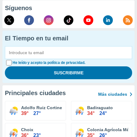
Síguenos
El Tiempo en tu email
He leído y acepto la política de privacidad.
Principales ciudades
Más ciudades
Adolfo Ruiz Cortines
Badiraguato
39°
27°
34°
24°
Choix
Colonia Agrícola México
36°
23°
35°
26°