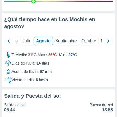
ados con el
 seleccionar
o.
calización
¿Qué tiempo hace en Los Mochis en
precisa e
agosto
?
ión mediante
, publicidad
yo
Junio
Julio
Agosto
Septiembre
Octubre
Noviemb
dos,
 publicidad
T. Media:
31°C
Max.:
36°C
Min:
27°C
,
Días de lluvia:
14
días
ón de
 desarrollo
Acum. de lluvia:
97 mm
s.
Viento medio:
8 km/h
tros 1199
ios
Salida y Puesta del sol
Salida del sol
Puesta del sol
05:44
18:58