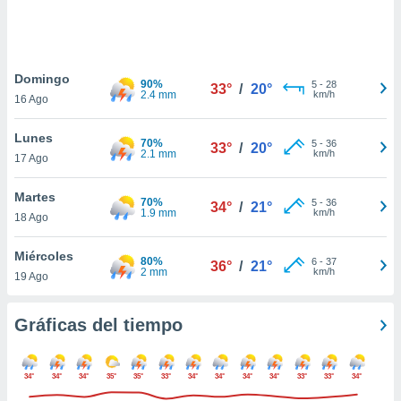
ste abono
 botón
.
Domingo
90%
5
-
28
33°
/
20°
nto,
2.4 mm
km/h
16 Ago
cios
Lunes
kies,
70%
5
-
36
33°
/
20°
2.1 mm
km/h
17 Ago
ores únicos
as similares
nar,
Martes
70%
5
-
36
34°
/
21°
rocesar
1.9 mm
km/h
18 Ago
onales como
 este sitio
Miércoles
recciones IP
80%
6
-
37
36°
/
21°
2 mm
km/h
19 Ago
ficadores de
 posible
s
Gráficas del tiempo
 traten tus
nales en
 interés
34°
34°
34°
35°
35°
33°
34°
34°
34°
34°
33°
33°
34°
go a lo que
nerte. Para