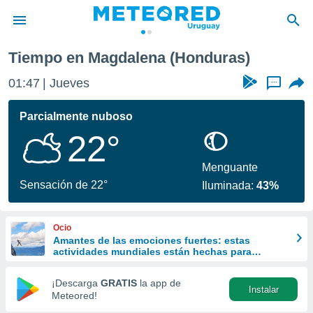
Tiempo en Magdalena (Honduras)
privacidad
01:47
Jueves
...
o de
om.uy
com.uy) ha
Parcialmente nuboso
ado por
22°
es para
ue la
 que se
Menguante
e calidad.
Sensación de 22°
Iluminada:
43%
eder a este
ediante las
opciones:
Ocio
Amantes de las emociones fuertes: estas
ookies y
actividades mundiales están hechas para
e forma
ustedes
¡Descarga
GRATIS
la app de
Instalar
d digital
Meteored!
ada, basada