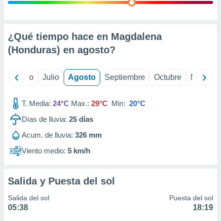
ados con el
 seleccionar
o.
calización
¿Qué tiempo hace en Magdalena
precisa e
(Honduras) en
agosto
?
ión mediante
, publicidad
yo
Junio
Julio
Agosto
Septiembre
Octubre
Noviemb
dos,
 publicidad
T. Media:
24°C
Max.:
29°C
Min:
20°C
,
Días de lluvia:
25
días
ón de
 desarrollo
Acum. de lluvia:
326 mm
s.
Viento medio:
5 km/h
tros 1199
ios
Salida y Puesta del sol
Salida del sol
Puesta del sol
05:38
18:19