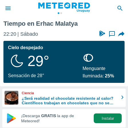
Tiempo en Erhac Malatya
privacidad
22:20
Sábado
...
o de
om.uy
com.uy) ha
Cielo despejado
ado por
29°
es para
ue la
 que se
Menguante
e calidad.
Sensación de 28°
Iluminada:
25%
eder a este
ediante las
opciones:
Ciencia
¿Será realidad el chocolate resistente al calor?
ookies y
Científicos trabajan en chocolates que no se
e forma
derriten ni en verano
¡Descarga
GRATIS
la app de
Instalar
d digital
Meteored!
ada, basada