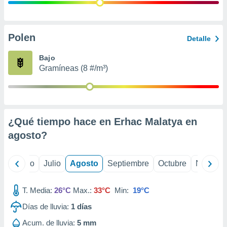
ados con el
 seleccionar
o.
calización
Polen
Detalle
precisa e
ión mediante
Bajo
Gramíneas (8 #/m³)
, publicidad
dos,
 publicidad
,
¿Qué tiempo hace en Erhac Malatya en
ón de
 desarrollo
agosto
?
s.
tros 1199
yo
Junio
Julio
Agosto
Septiembre
Octubre
Noviemb
ios
T. Media:
26°C
Max.:
33°C
Min:
19°C
Días de lluvia:
1
días
Acum. de lluvia:
5 mm