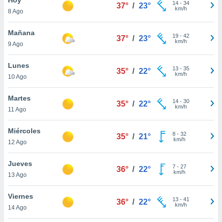
ublicidad y
14
-
34
37°
/
23°
km/h
8 Ago
do en
 mismo.
Mañana
19
-
42
37°
/
23°
sultar más
km/h
9 Ago
 en nuestra
 Cookies
y
Lunes
13
-
35
ualquier
35°
/
22°
km/h
10 Ago
ento
 botón
Martes
14
-
30
35°
/
22°
ación de
km/h
11 Ago
kies
 disponible
Miércoles
8
-
32
e nuestra
35°
/
21°
km/h
12 Ago
.
Jueves
IVAMENTE,
7
-
27
36°
/
22°
km/h
13 Ago
as
Viernes
13
-
41
36°
/
22°
 a cookies
km/h
14 Ago
 no aceptar