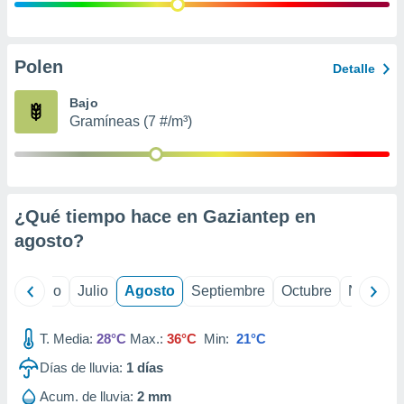
ados con el
 seleccionar
o.
calización
Polen
Detalle
precisa e
ión mediante
Bajo
Gramíneas (7 #/m³)
, publicidad
dos,
 publicidad
,
¿Qué tiempo hace en Gaziantep en
ón de
 desarrollo
agosto
?
s.
tros 1199
yo
Junio
Julio
Agosto
Septiembre
Octubre
Noviemb
ios
T. Media:
28°C
Max.:
36°C
Min:
21°C
Días de lluvia:
1
días
Acum. de lluvia:
2 mm