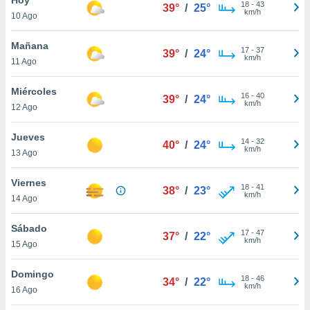
ublicidad y
18
-
43
39°
/
25°
km/h
10 Ago
do en
 mismo.
Mañana
17
-
37
39°
/
24°
sultar más
km/h
11 Ago
 en nuestra
 Cookies
y
Miércoles
16
-
40
ualquier
39°
/
24°
km/h
12 Ago
ento
 botón
Jueves
14
-
32
40°
/
24°
ación de
km/h
13 Ago
kies
 disponible
Viernes
18
-
41
e nuestra
38°
/
23°
km/h
14 Ago
.
Sábado
IVAMENTE,
17
-
47
37°
/
22°
km/h
15 Ago
as
Domingo
18
-
46
34°
/
22°
 a cookies
km/h
16 Ago
 no aceptar