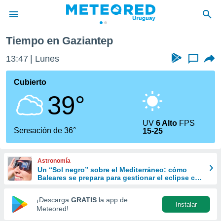
Tiempo en Gaziantep
privacidad
13:47
Lunes
...
o de
om.uy
com.uy) ha
Cubierto
ado por
39°
es para
ue la
 que se
UV
6 Alto
FPS
e calidad.
Sensación de 36°
15-25
eder a este
ediante las
opciones:
Astronomía
Un “Sol negro” sobre el Mediterráneo: cómo
ookies y
Baleares se prepara para gestionar el eclipse con
e forma
turismo responsable
¡Descarga
GRATIS
la app de
Instalar
d digital
Meteored!
ada, basada