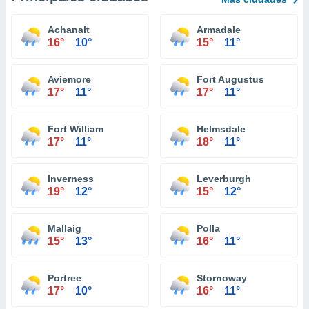
Achanalt
Armadale
16°
10°
15°
11°
Aviemore
Fort Augustus
17°
11°
17°
11°
Fort William
Helmsdale
17°
11°
18°
11°
Inverness
Leverburgh
19°
12°
15°
12°
Mallaig
Polla
15°
13°
16°
11°
Portree
Stornoway
17°
10°
16°
11°