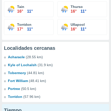
Tain
Thurso
16°
11°
16°
11°
Torridon
Ullapool
17°
11°
16°
11°
Localidades cercanas
Acharacle
(28.55 km)
Kyle of Lochalsh
(31.9 km)
Tobermory
(44.81 km)
Fort William
(48.41 km)
Portree
(50.5 km)
Torridon
(57.96 km)
Tiempo...