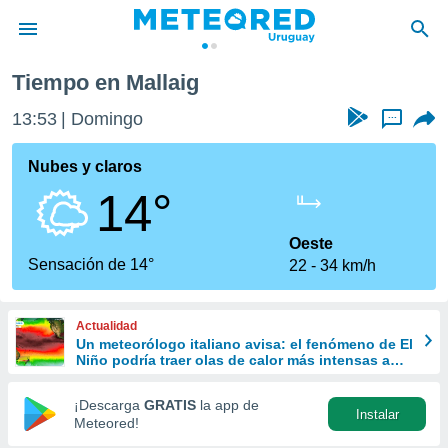
Tiempo en Mallaig
privacidad
13:53
Domingo
...
o de
om.uy
com.uy) ha
Nubes y claros
ado por
14°
es para
ue la
 que se
Oeste
e calidad.
Sensación de 14°
22
34 km/h
eder a este
ediante las
opciones:
Actualidad
Un meteorólogo italiano avisa: el fenómeno de El
ookies y
Niño podría traer olas de calor más intensas a
e forma
Europa
¡Descarga
GRATIS
la app de
Instalar
d digital
Meteored!
ada, basada