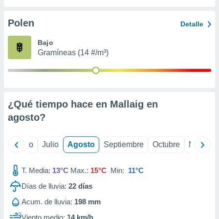
ados con el
 seleccionar
o.
Polen
Detalle
calización
Bajo
precisa e
Gramíneas (14 #/m³)
ión mediante
, publicidad
dos,
 publicidad
¿Qué tiempo hace en Mallaig en
,
agosto
?
ón de
 desarrollo
s.
yo
Junio
Julio
Agosto
Septiembre
Octubre
Noviemb
tros 1199
ios
T. Media:
13°C
Max.:
15°C
Min:
11°C
Días de lluvia:
22
días
Acum. de lluvia:
198 mm
Viento medio:
14 km/h