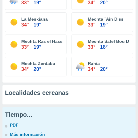
33°
19°
34°
20°
La Meskiana
Mechta ´Ain Diss
34°
19°
33°
19°
Mechta Ras el Hassi
Mechta Safel Bou Djera
33°
19°
33°
18°
Mechta Zerdaba
Rahia
34°
20°
34°
20°
Localidades cercanas
Tiempo...
PDF
Más información