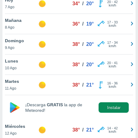
ublicidad y
20
-
42
34°
/
20°
km/h
7 Ago
do en
 mismo.
Mañana
17
-
33
36°
/
19°
sultar más
km/h
8 Ago
 en nuestra
 Cookies
y
Domingo
17
-
34
ualquier
38°
/
20°
km/h
9 Ago
ento
 botón
Lunes
20
-
41
38°
/
20°
ación de
km/h
10 Ago
kies
 disponible
Martes
16
-
36
e nuestra
38°
/
21°
km/h
11 Ago
.
IVAMENTE,
¡Descarga
GRATIS
la app de
Instalar
Meteored!
as
 a cookies
Miércoles
14
-
42
38°
/
21°
km/h
12 Ago
 no aceptar