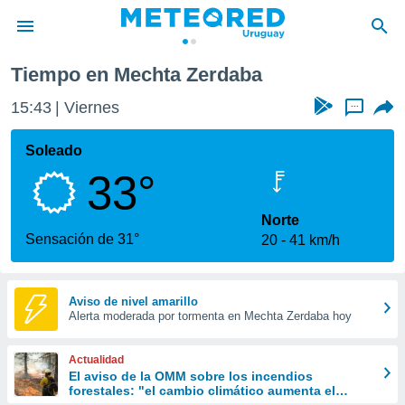
Tiempo en Mechta Zerdaba
privacidad
15:43
Viernes
...
o de
om.uy
com.uy) ha
Soleado
ado por
33°
es para
ue la
 que se
Norte
e calidad.
Sensación de 31°
20
41 km/h
eder a este
ediante las
opciones:
Aviso de nivel amarillo
Alerta moderada por tormenta en Mechta Zerdaba hoy
ookies y
e forma
Actualidad
d digital
El aviso de la OMM sobre los incendios
forestales: "el cambio climático aumenta el
ada, basada