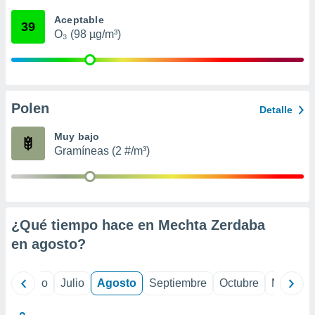
ados con el
 seleccionar
Aceptable
39
o.
O₃ (98 µg/m³)
calización
precisa e
ión mediante
, publicidad
Polen
Detalle
dos,
Muy bajo
 publicidad
Gramíneas (2 #/m³)
,
ón de
 desarrollo
s.
tros 1199
¿Qué tiempo hace en Mechta Zerdaba
ios
en
agosto
?
yo
Junio
Julio
Agosto
Septiembre
Octubre
Noviemb