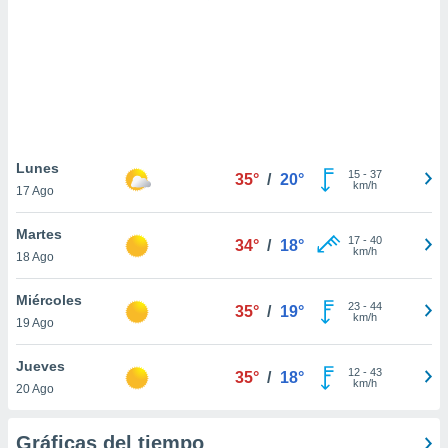
ste abono
 botón
.
nto,
cios
kies,
Lunes
15
-
37
ores únicos
35°
/
20°
km/h
17 Ago
as similares
nar,
Martes
rocesar
17
-
40
34°
/
18°
km/h
onales como
18 Ago
 este sitio
recciones IP
Miércoles
23
-
44
35°
/
19°
ficadores de
km/h
19 Ago
 posible
s
Jueves
 traten tus
12
-
43
35°
/
18°
km/h
nales en
20 Ago
 interés
go a lo que
Gráficas del tiempo
nerte. Para