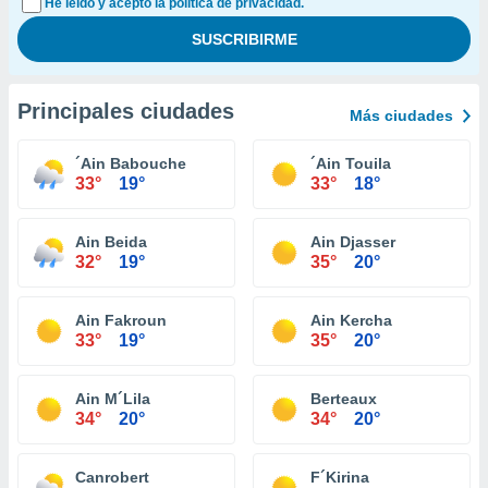
He leído y acepto la política de privacidad.
Principales ciudades
Más ciudades
´Ain Babouche
´Ain Touila
33°
19°
33°
18°
Ain Beida
Ain Djasser
32°
19°
35°
20°
Ain Fakroun
Ain Kercha
33°
19°
35°
20°
Ain M´Lila
Berteaux
34°
20°
34°
20°
Canrobert
F´Kirina