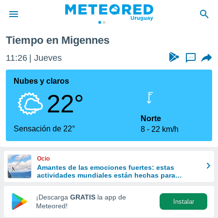
nes
Tiempo en Migennes
privacidad
11:26
Jueves
...
o de
om.uy
com.uy) ha
Nubes y claros
ado por
22°
es para
ue la
 que se
Norte
e calidad.
Sensación de 22°
8
22 km/h
eder a este
ediante las
opciones:
Ocio
Amantes de las emociones fuertes: estas
ookies y
actividades mundiales están hechas para
e forma
ustedes
¡Descarga
GRATIS
la app de
Instalar
d digital
Meteored!
ada, basada