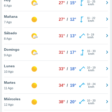
ublicidad y
11
-
25
27°
/
15°
km/h
6 Ago
do en
 mismo.
Mañana
11
-
22
27°
/
12°
sultar más
km/h
7 Ago
 en nuestra
 Cookies
y
Sábado
9
-
19
ualquier
31°
/
13°
km/h
8 Ago
ento
 botón
Domingo
15
-
33
31°
/
17°
ación de
km/h
9 Ago
kies
 disponible
Lunes
10
-
19
e nuestra
33°
/
18°
km/h
10 Ago
.
Martes
IVAMENTE,
10
-
24
34°
/
19°
km/h
11 Ago
as
Miércoles
10
-
20
38°
/
20°
 a cookies
km/h
12 Ago
 no aceptar