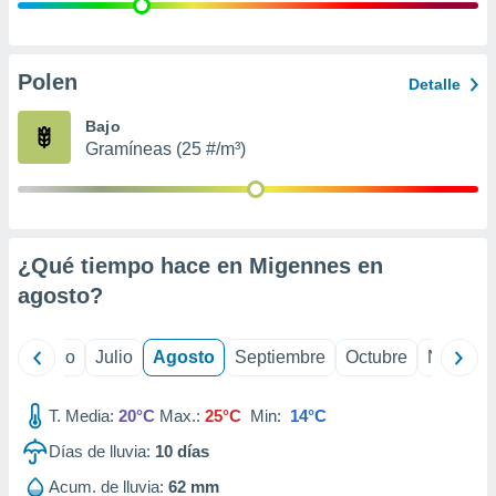
ados con el
 seleccionar
o.
calización
Polen
Detalle
precisa e
ión mediante
Bajo
Gramíneas (25 #/m³)
, publicidad
dos,
 publicidad
,
¿Qué tiempo hace en Migennes en
ón de
 desarrollo
agosto
?
s.
tros 1199
yo
Junio
Julio
Agosto
Septiembre
Octubre
Noviemb
ios
T. Media:
20°C
Max.:
25°C
Min:
14°C
Días de lluvia:
10
días
Acum. de lluvia:
62 mm