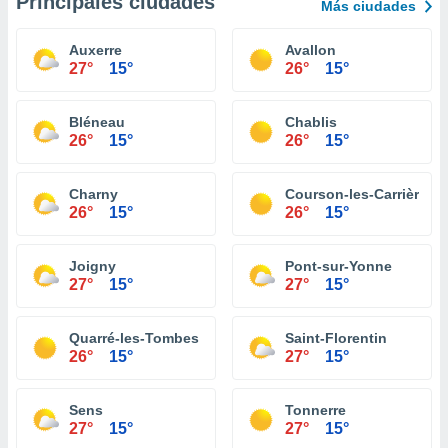
Principales ciudades
Más ciudades
Auxerre
Avallon
27°
15°
26°
15°
Bléneau
Chablis
26°
15°
26°
15°
Charny
Courson-les-Carrières
26°
15°
26°
15°
Joigny
Pont-sur-Yonne
27°
15°
27°
15°
Quarré-les-Tombes
Saint-Florentin
26°
15°
27°
15°
Sens
Tonnerre
27°
15°
27°
15°