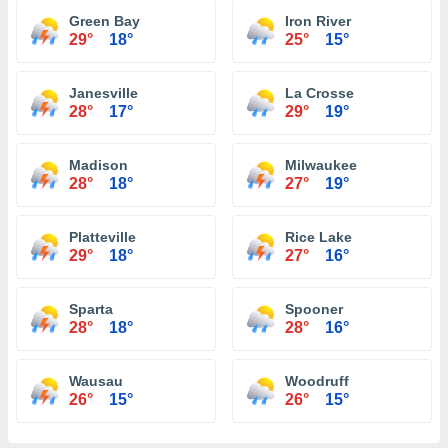
Green Bay
Iron River
29°
18°
25°
15°
Janesville
La Crosse
28°
17°
29°
19°
Madison
Milwaukee
28°
18°
27°
19°
Platteville
Rice Lake
29°
18°
27°
16°
Sparta
Spooner
28°
18°
28°
16°
Wausau
Woodruff
26°
15°
26°
15°