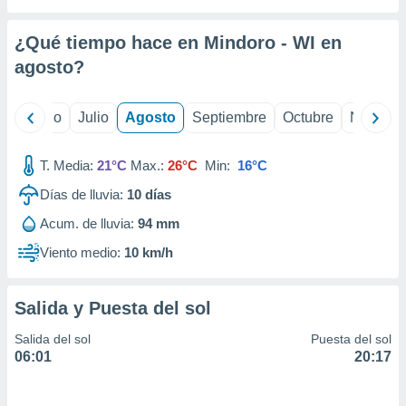
ados con el
 seleccionar
o.
¿Qué tiempo hace en Mindoro - WI en
calización
agosto
?
precisa e
ión mediante
yo
Junio
Julio
Agosto
Septiembre
Octubre
Noviemb
, publicidad
T. Media:
21°C
Max.:
26°C
Min:
16°C
dos,
 publicidad
Días de lluvia:
10
días
,
ón de
Acum. de lluvia:
94 mm
 desarrollo
Viento medio:
10 km/h
s.
tros 1199
ios
Salida y Puesta del sol
Salida del sol
Puesta del sol
06:01
20:17