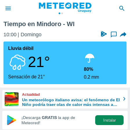
Tiempo en Mindoro - WI
privacidad
10:00
Domingo
...
o de
om.uy
com.uy) ha
Lluvia débil
ado por
21°
es para
ue la
 que se
80%
e calidad.
Sensación de 21°
0.2 mm
eder a este
ediante las
opciones:
Actualidad
Un meteorólogo italiano avisa: el fenómeno de El
ookies y
Niño podría traer olas de calor más intensas a
e forma
Europa
¡Descarga
GRATIS
la app de
Instalar
d digital
Meteored!
ada, basada