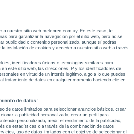
r a nuestro sitio web meteored.com.uy. En este caso, te
as para garantizar la navegación por el sitio web, pero no se
rar publicidad o contenido personalizado, aunque sí podrás
 la instalación de cookies y acceder a nuestro sitio web a través
e El
es, identificadores únicos o tecnologías similares para
a
n este sitio web, las direcciones IP y los identificadores de
rsonales en virtud de un interés legítimo, algo a lo que puedes
 de temperatura
Satélites
Modelos
 al tratamiento de datos en cualquier momento haciendo clic en
miento de datos:
iércoles
Jueves
Viernes
Sábado
uso de datos limitados para seleccionar anuncios básicos, crear
12 Ago
13 Ago
14 Ago
15 Ago
ccionar la publicidad personalizada, crear un perfil para
ontenido personalizado, medir el rendimiento de la publicidad,
vés de estadísticas o a través de la combinación de datos
rvicios, uso de datos limitados con el objetivo de seleccionar el
70%