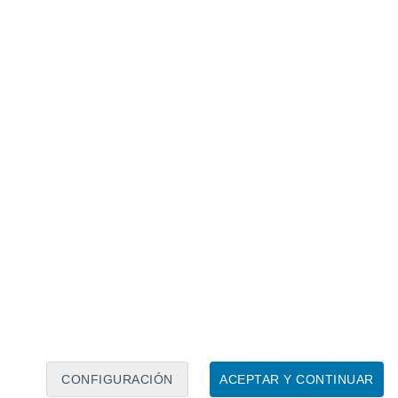
Calendario lunar
Lun
Mar
Mié
Jue
Vie
Sáb
Dom
9
10
11
12
13
14
15
16
17
18
19
20
21
22
CONFIGURACIÓN
ACEPTAR Y CONTINUAR