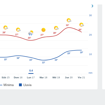
30
33°
30°
28°
28°
27°
20
27°
25°
19°
19°
10
16°
15°
15°
15°
13°
0.4
mm
Sáb
15
Dom
16
Lun
17
Mar
18
Mié
19
Jue
20
Vie
21
Mínima
Lluvia