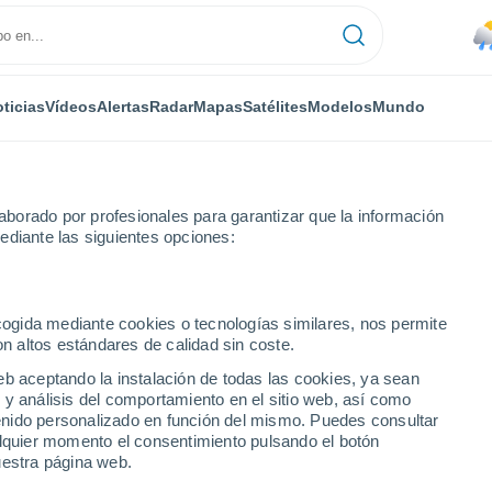
ticias
Vídeos
Alertas
Radar
Mapas
Satélites
Modelos
Mundo
borado por profesionales para garantizar que la información
ediante las siguientes opciones:
ecogida mediante cookies o tecnologías similares, nos permite
on altos estándares de calidad sin coste.
I
eb aceptando la instalación de todas las cookies, ya sean
 y análisis del comportamiento en el sitio web, así como
...
ntenido personalizado en función del mismo. Puedes consultar
alquier momento el consentimiento pulsando el botón
Por hora
uestra página web.
Riesgo de tormentas en las
próximas horas