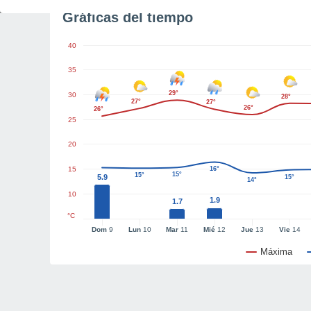
Gráficas del tiempo
40
35
29°
30
28°
27°
27°
26°
26°
25
20
15
16°
15°
15°
5.9
15°
14°
10
1.9
1.7
°C
Dom
9
Lun
10
Mar
11
Mié
12
Jue
13
Vie
14
Máxima