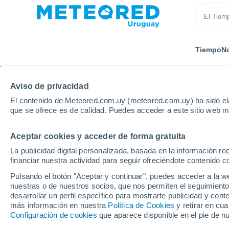
Tiempo
No
Aviso de privacidad
El contenido de Meteored.com.uy (meteored.com.uy) ha sido ela
que se ofrece es de calidad. Puedes acceder a este sitio web m
Aceptar cookies y acceder de forma gratuita
Inicio
Estados Unidos
Wisconsin
Wausau
La publicidad digital personalizada, basada en la información r
financiar nuestra actividad para seguir ofreciéndote contenido c
Tiempo en Wausau - W
Pulsando el botón "Aceptar y continuar", puedes acceder a la w
nuestras o de nuestros socios, que nos permiten el seguimiento
07:23
Domingo
desarrollar un perfil específico para mostrarte publicidad y co
más información en nuestra
Política de Cookies
y retirar en cu
Configuración de cookies
que aparece disponible en el pie de n
Lluvia débil