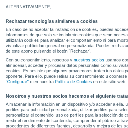
17°
ALTERNATIVAMENTE,
Rechazar tecnologías similares a cookies
30%
En caso de no aceptar la instalación de cookies, puedes accede
Sensación de 17°
0.2 mm
informamos de que solo se instalarán cookies que sean necesari
utilizarán cookies para analizar el comportamiento ni para most
visualizar publicidad general no personalizada. Puedes rechazar
de este abono pulsando el botón "Rechazar".
Actualidad
Un meteorólogo italiano avisa: el fenómeno d
Con su consentimiento, nosotros y
nuestros socios
usamos cooki
Niño podría traer olas de calor más intensas 
almacenar, acceder y procesar datos personales como su visita e
Europa
cookies. Es posible que algunos proveedores traten tus datos pe
Tiempo 1 - 7 días
Radar de lluvia
Actualidad
Mapa
oponerte. Para ello, puede retirar su consentimiento u oponerse
"Configurar"
o en nuestra
Política de Cookies
en este sitio web.
Nosotros y nuestros socios hacemos el siguiente trata
Mañana
Martes
M
Hoy
Almacenar la información en un dispositivo y/o acceder a ella, 
10 Ago
11 Ago
9 Ago
perfiles para publicidad personalizada, utilizar perfiles para sele
personalizar el contenido, uso de perfiles para la selección de c
medir el rendimiento del contenido, comprender al público a tra
procedentes de diferentes fuentes, desarrollo y mejora de los se
40%
90%