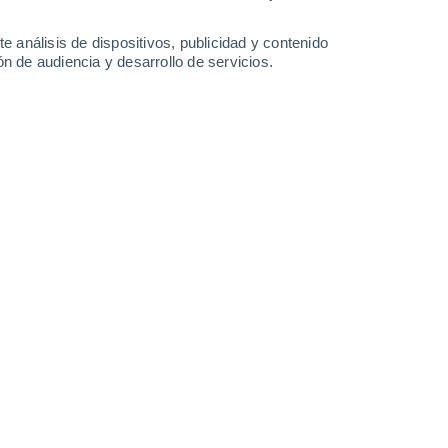
1.9 mm
27°
/
16°
26°
/
14°
28°
/
15°
28°
/
15°
e análisis de dispositivos, publicidad y contenido
n de audiencia y desarrollo de servicios.
-
35
km/h
8
-
18
km/h
6
-
21
km/h
12
-
31
km/h
osto
Sur
0 Bajo
9
-
17 km/h
FPS:
no
Sureste
1 Bajo
6
-
17 km/h
FPS:
no
Sureste
2 Bajo
6
-
17 km/h
FPS:
no
Suroeste
3 Medio
11
-
33 km/h
FPS:
6-10