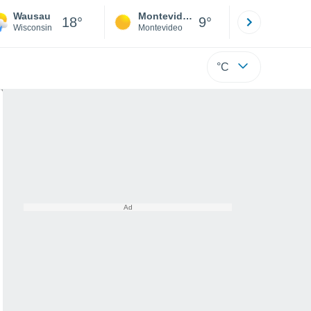
Wausau
Montevideo
Maldonad
18°
9°
Wisconsin
Montevideo
Maldonado
°C