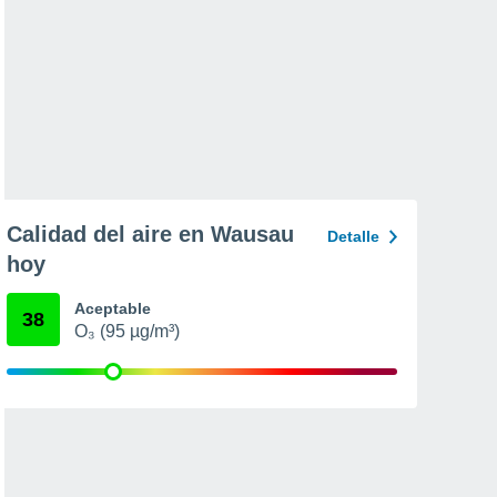
Calidad del aire en Wausau
Detalle
hoy
Aceptable
38
O₃ (95 µg/m³)