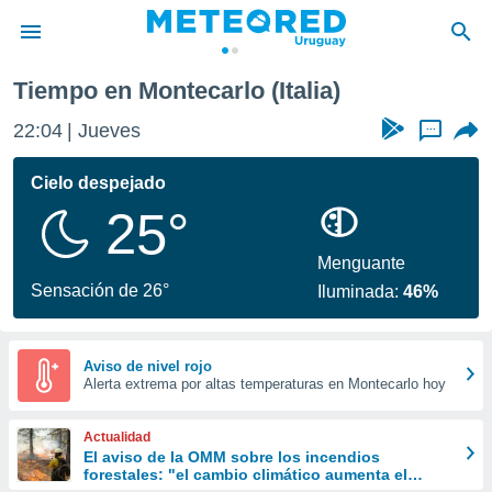
Tiempo en Montecarlo (Italia)
privacidad
22:04
Jueves
...
o de
om.uy
com.uy) ha
Cielo despejado
ado por
25°
es para
ue la
 que se
Menguante
e calidad.
Sensación de 26°
Iluminada:
46%
eder a este
ediante las
opciones:
Aviso de nivel rojo
Alerta extrema por altas temperaturas en Montecarlo hoy
ookies y
e forma
Actualidad
d digital
El aviso de la OMM sobre los incendios
forestales: "el cambio climático aumenta el
ada, basada