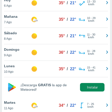
ublicidad y
13
-
33
35°
/
21°
km/h
6 Ago
do en
 mismo.
Mañana
10
-
29
35°
/
22°
sultar más
km/h
7 Ago
 en nuestra
 Cookies
y
Sábado
11
-
30
ualquier
35°
/
21°
km/h
8 Ago
ento
 botón
Domingo
11
-
28
36°
/
22°
ación de
km/h
9 Ago
kies
 disponible
Lunes
15
-
41
e nuestra
35°
/
22°
km/h
10 Ago
.
IVAMENTE,
¡Descarga
GRATIS
la app de
Instalar
Meteored!
as
 a cookies
Martes
7
-
25
34°
/
22°
km/h
11 Ago
 no aceptar