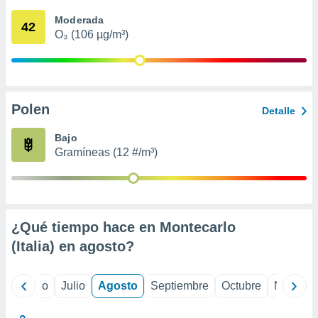
ados con el
 seleccionar
Moderada
42
o.
O₃ (106 µg/m³)
calización
precisa e
ión mediante
, publicidad
Polen
Detalle
dos,
Bajo
 publicidad
Gramíneas (12 #/m³)
,
ón de
 desarrollo
s.
tros 1199
¿Qué tiempo hace en Montecarlo
ios
(Italia) en
agosto
?
yo
Junio
Julio
Agosto
Septiembre
Octubre
Noviemb