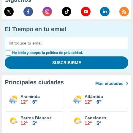
El Tiempo en tu email
He leído y acepto la política de privacidad.
Principales ciudades
Más ciudades
Araminda
Atlántida
12°
6°
12°
6°
Barros Blancos
Canelones
12°
5°
12°
5°