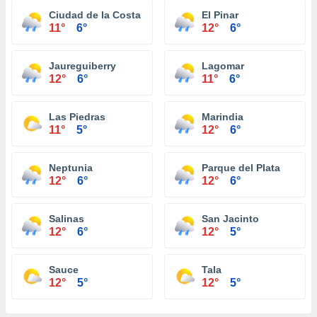
Ciudad de la Costa
El Pinar
11°
6°
12°
6°
Jaureguiberry
Lagomar
12°
6°
11°
6°
Las Piedras
Marindia
11°
5°
12°
6°
Neptunia
Parque del Plata
12°
6°
12°
6°
Salinas
San Jacinto
12°
6°
12°
5°
Sauce
Tala
12°
5°
12°
5°