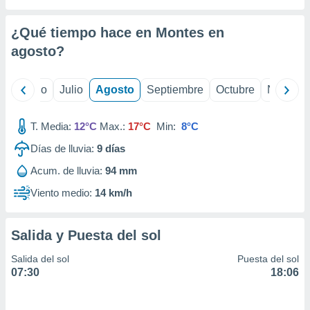
ados con el
 seleccionar
o.
¿Qué tiempo hace en Montes en
calización
agosto
?
precisa e
ión mediante
yo
Junio
Julio
Agosto
Septiembre
Octubre
Noviemb
, publicidad
T. Media:
12°C
Max.:
17°C
Min:
8°C
dos,
 publicidad
Días de lluvia:
9
días
,
ón de
Acum. de lluvia:
94 mm
 desarrollo
Viento medio:
14 km/h
s.
tros 1199
ios
Salida y Puesta del sol
Salida del sol
Puesta del sol
07:30
18:06