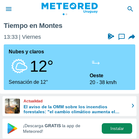
Tiempo en Montes
privacidad
13:33
Viernes
...
o de
om.uy
com.uy) ha
Nubes y claros
ado por
12°
es para
ue la
 que se
Oeste
e calidad.
Sensación de 12°
20
38 km/h
eder a este
ediante las
opciones:
Actualidad
El aviso de la OMM sobre los incendios
ookies y
forestales: "el cambio climático aumenta el
e forma
riesgo, pero no es el único culpable
¡Descarga
GRATIS
la app de
Instalar
d digital
Meteored!
ada, basada