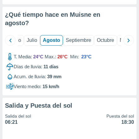
ados con el
 seleccionar
o.
¿Qué tiempo hace en Muisne en
calización
agosto
?
precisa e
ión mediante
yo
Junio
Julio
Agosto
Septiembre
Octubre
Noviemb
, publicidad
T. Media:
24°C
Max.:
26°C
Min:
23°C
dos,
 publicidad
Días de lluvia:
11
días
,
ón de
Acum. de lluvia:
39 mm
 desarrollo
Viento medio:
15 km/h
s.
tros 1199
ios
Salida y Puesta del sol
Salida del sol
Puesta del sol
06:21
18:30