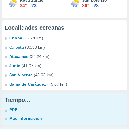
Rosa Zárate
San Lorenzo
34°
23°
30°
23°
Localidades cercanas
Chone
(12.74 km)
Calceta
(30.88 km)
Atacames
(34.24 km)
Junín
(41.07 km)
San Vicente
(43.02 km)
Bahía de Caráquez
(45.67 km)
Tiempo...
PDF
Más información