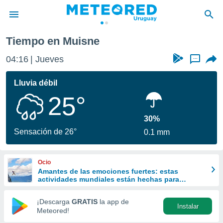
Tiempo en Muisne
privacidad
04:16
Jueves
...
o de
om.uy
com.uy) ha
Lluvia débil
ado por
25°
es para
ue la
 que se
30%
e calidad.
Sensación de 26°
0.1 mm
eder a este
ediante las
opciones:
Ocio
Amantes de las emociones fuertes: estas
ookies y
actividades mundiales están hechas para
e forma
ustedes
¡Descarga
GRATIS
la app de
Instalar
d digital
Meteored!
ada, basada