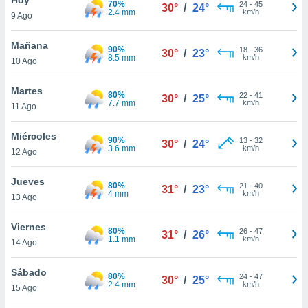
70%
ublicidad y
24
-
45
30°
/
24°
2.4 mm
km/h
9 Ago
do en
 mismo.
Mañana
90%
18
-
36
30°
/
23°
sultar más
8.5 mm
km/h
10 Ago
 en nuestra
 Cookies
y
Martes
80%
22
-
41
ualquier
30°
/
25°
7.7 mm
km/h
11 Ago
ento
 botón
Miércoles
90%
13
-
32
30°
/
24°
ación de
3.6 mm
km/h
12 Ago
kies
 disponible
Jueves
80%
21
-
40
e nuestra
31°
/
23°
4 mm
km/h
13 Ago
.
Viernes
IVAMENTE,
80%
26
-
47
31°
/
26°
1.1 mm
km/h
14 Ago
as
Sábado
80%
24
-
47
30°
/
25°
 a cookies
2.4 mm
km/h
15 Ago
 no aceptar