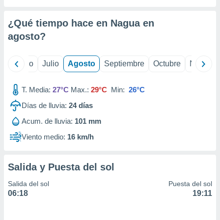
ados con el
 seleccionar
o.
¿Qué tiempo hace en Nagua en
calización
agosto
?
precisa e
ión mediante
yo
Junio
Julio
Agosto
Septiembre
Octubre
Noviemb
, publicidad
T. Media:
27°C
Max.:
29°C
Min:
26°C
dos,
 publicidad
Días de lluvia:
24
días
,
ón de
Acum. de lluvia:
101 mm
 desarrollo
Viento medio:
16 km/h
s.
tros 1199
ios
Salida y Puesta del sol
Salida del sol
Puesta del sol
06:18
19:11