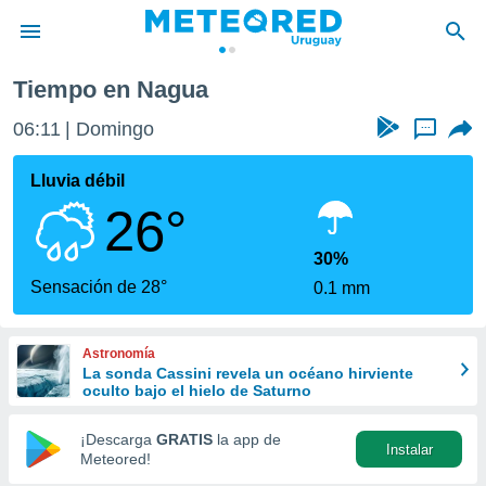
a
Tiempo en Nagua
privacidad
06:11
Domingo
...
o de
om.uy
com.uy) ha
Lluvia débil
ado por
26°
es para
ue la
 que se
30%
e calidad.
Sensación de 28°
0.1 mm
eder a este
ediante las
opciones:
Astronomía
La sonda Cassini revela un océano hirviente
ookies y
oculto bajo el hielo de Saturno
e forma
¡Descarga
GRATIS
la app de
Instalar
d digital
Meteored!
ada, basada