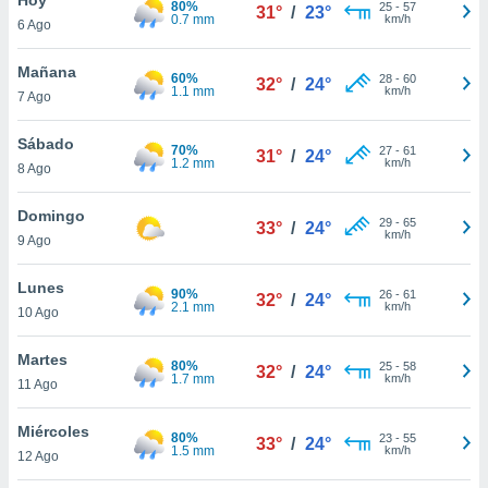
80%
ublicidad y
25
-
57
31°
/
23°
0.7 mm
km/h
6 Ago
do en
 mismo.
Mañana
60%
28
-
60
32°
/
24°
sultar más
1.1 mm
km/h
7 Ago
 en nuestra
 Cookies
y
Sábado
70%
27
-
61
ualquier
31°
/
24°
1.2 mm
km/h
8 Ago
ento
 botón
Domingo
29
-
65
33°
/
24°
ación de
km/h
9 Ago
kies
 disponible
Lunes
90%
26
-
61
e nuestra
32°
/
24°
2.1 mm
km/h
10 Ago
.
Martes
IVAMENTE,
80%
25
-
58
32°
/
24°
1.7 mm
km/h
11 Ago
as
Miércoles
80%
23
-
55
33°
/
24°
 a cookies
1.5 mm
km/h
12 Ago
 no aceptar