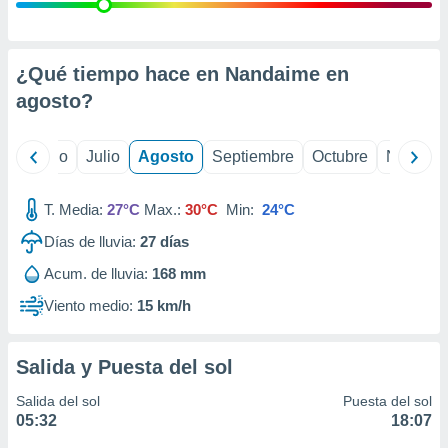
ados con el
 seleccionar
o.
calización
¿Qué tiempo hace en Nandaime en
precisa e
agosto
?
ión mediante
, publicidad
yo
Junio
Julio
Agosto
Septiembre
Octubre
Noviemb
dos,
 publicidad
T. Media:
27°C
Max.:
30°C
Min:
24°C
,
Días de lluvia:
27
días
ón de
 desarrollo
Acum. de lluvia:
168 mm
s.
Viento medio:
15 km/h
tros 1199
ios
Salida y Puesta del sol
Salida del sol
Puesta del sol
05:32
18:07