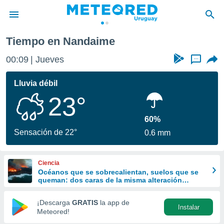
Tiempo en Nandaime
privacidad
00:09
Jueves
...
o de
om.uy
com.uy) ha
Lluvia débil
ado por
23°
es para
ue la
 que se
60%
e calidad.
Sensación de 22°
0.6 mm
eder a este
ediante las
opciones:
Ciencia
Océanos que se sobrecalientan, suelos que se
ookies y
queman: dos caras de la misma alteración
e forma
climática
¡Descarga
GRATIS
la app de
Instalar
d digital
Meteored!
ada, basada