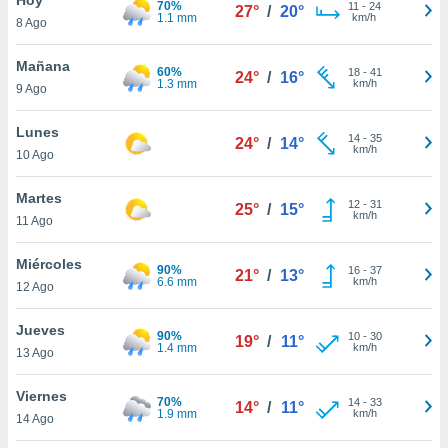
70%
ublicidad y
11
-
24
27°
/
20°
1.1 mm
km/h
8 Ago
do en
 mismo.
Mañana
60%
18
-
41
24°
/
16°
sultar más
1.3 mm
km/h
9 Ago
 en nuestra
 Cookies
y
Lunes
14
-
35
ualquier
24°
/
14°
km/h
10 Ago
ento
 botón
Martes
12
-
31
25°
/
15°
ación de
km/h
11 Ago
kies
 disponible
Miércoles
90%
16
-
37
e nuestra
21°
/
13°
6.6 mm
km/h
12 Ago
.
Jueves
IVAMENTE,
90%
10
-
30
19°
/
11°
1.4 mm
km/h
13 Ago
as
Viernes
70%
14
-
33
14°
/
11°
 a cookies
1.9 mm
km/h
14 Ago
 no aceptar