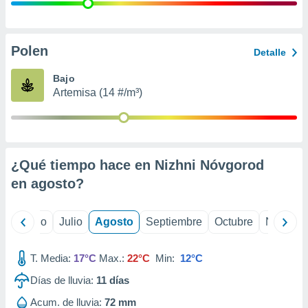
ados con el
 seleccionar
o.
calización
Polen
Detalle
precisa e
ión mediante
Bajo
Artemisa (14 #/m³)
, publicidad
dos,
 publicidad
,
¿Qué tiempo hace en Nizhni Nóvgorod
ón de
 desarrollo
en
agosto
?
s.
tros 1199
yo
Junio
Julio
Agosto
Septiembre
Octubre
Noviemb
ios
T. Media:
17°C
Max.:
22°C
Min:
12°C
Días de lluvia:
11
días
Acum. de lluvia:
72 mm