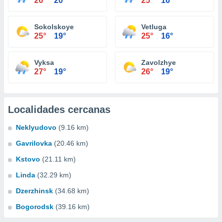
26°
20°
25°
16°
Sokolskoye
Vetluga
25°
19°
25°
16°
Vyksa
Zavolzhye
27°
19°
26°
19°
Localidades cercanas
Neklyudovo
(9.16 km)
Gavrilovka
(20.46 km)
Kstovo
(21.11 km)
Linda
(32.29 km)
Dzerzhinsk
(34.68 km)
Bogorodsk
(39.16 km)