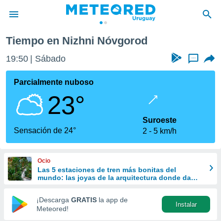
Tiempo en Nizhni Nóvgorod
privacidad
19:50
Sábado
...
o de
om.uy
com.uy) ha
Parcialmente nuboso
ado por
23°
es para
ue la
 que se
Suroeste
e calidad.
Sensación de 24°
2
5 km/h
eder a este
ediante las
opciones:
Ocio
Las 5 estaciones de tren más bonitas del
ookies y
mundo: las joyas de la arquitectura donde da
e forma
gusto perder el viaje
¡Descarga
GRATIS
la app de
Instalar
d digital
Meteored!
ada, basada