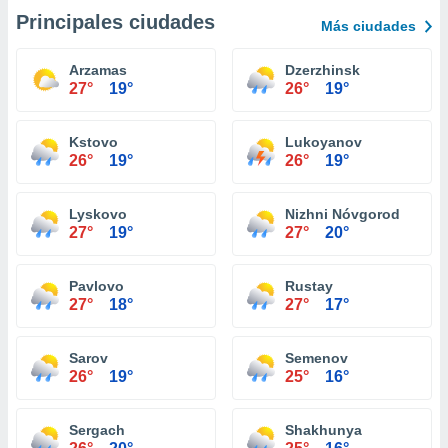
Principales ciudades
Más ciudades
Arzamas
Dzerzhinsk
27°
19°
26°
19°
Kstovo
Lukoyanov
26°
19°
26°
19°
Lyskovo
Nizhni Nóvgorod
27°
19°
27°
20°
Pavlovo
Rustay
27°
18°
27°
17°
Sarov
Semenov
26°
19°
25°
16°
Sergach
Shakhunya